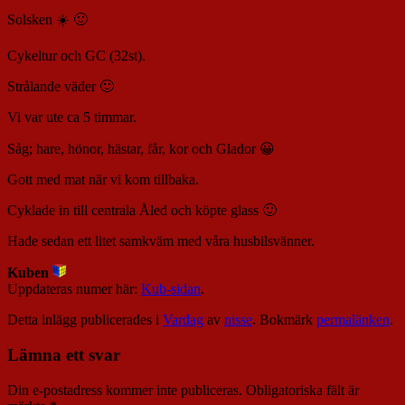
Solsken ☀️ 🙂
Cykeltur och GC (32st).
Strålande väder 🙂
Vi var ute ca 5 timmar.
Såg; hare, hönor, hästar, får, kor och Glador 😀
Gott med mat när vi kom tillbaka.
Cyklade in till centrala Åled och köpte glass 🙂
Hade sedan ett litet samkväm med våra husbilsvänner.
Kuben
Uppdateras numer här:
Kub-sidan
.
Detta inlägg publicerades i
Vardag
av
nisse
. Bokmärk
permalänken
.
Lämna ett svar
Din e-postadress kommer inte publiceras.
Obligatoriska fält är