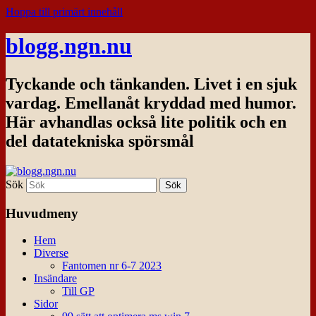
Hoppa till primärt innehåll
blogg.ngn.nu
Tyckande och tänkanden. Livet i en sjuk
vardag. Emellanåt kryddad med humor.
Här avhandlas också lite politik och en
del datatekniska spörsmål
Sök
Huvudmeny
Hem
Diverse
Fantomen nr 6-7 2023
Insändare
Till GP
Sidor