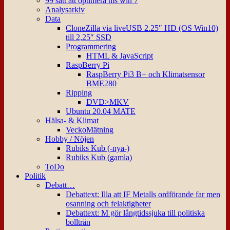
99 sätt att optimera ms win 7
Analysarkiv
Data
CloneZilla via liveUSB 2.25″ HD (OS Win10)
till 2,25″ SSD
Programmering
HTML & JavaScript
RaspBerry Pi
RaspBerry Pi3 B+ och Klimatsensor
BME280
Ripping
DVD>MKV
Ubuntu 20.04 MATE
Hälsa- & Klimat
VeckoMätning
Hobby / Nöjen
Rubiks Kub (-nya-)
Rubiks Kub (gamla)
ToDo
Politik
Debatt…
Debattext: Illa att IF Metalls ordförande far men
osanning och felaktigheter
Debattext: M gör långtidssjuka till politiska
bollträn