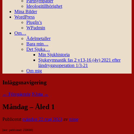
Partisympatier
Ideologitillhörighet
Mina Bilder
WordPress
PlugIn’s
WPadmin
Om…
Ädelmetaller
Bara min…
Det Sjuka…
Min Sjukhistoria
Sjukgymnastik fas 2 v13-16 (4v) 2021 efter
ländryggsoperation 1/3-21
Om mig
Inläggsnavigering
←
Föregående
Nästa
→
Måndag – Åled 1
Publicerat
måndag 22 maj 2023
av
nisse
[not: publicerad: 230608]