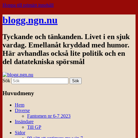
Hoppa till primärt innehåll
blogg.ngn.nu
Tyckande och tänkanden. Livet i en sjuk
vardag. Emellanåt kryddad med humor.
Här avhandlas också lite politik och en
del datatekniska spörsmål
Sök
Huvudmeny
Hem
Diverse
Fantomen nr 6-7 2023
Insändare
Till GP
Sidor