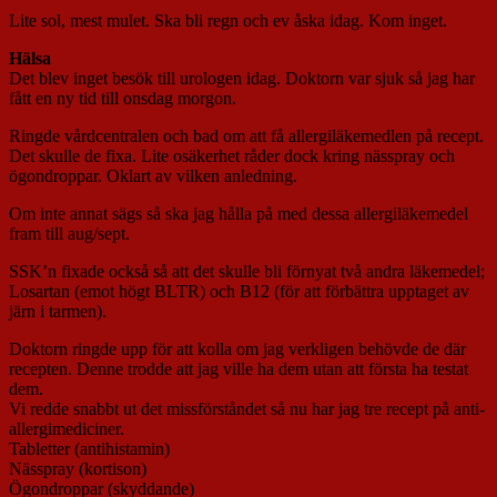
Lite sol, mest mulet. Ska bli regn och ev åska idag. Kom inget.
Hälsa
Det blev inget besök till urologen idag. Doktorn var sjuk så jag har
fått en ny tid till onsdag morgon.
Ringde vårdcentralen och bad om att få allergiläkemedlen på recept.
Det skulle de fixa. Lite osäkerhet råder dock kring nässpray och
ögondroppar. Oklart av vilken anledning.
Om inte annat sägs så ska jag hålla på med dessa allergiläkemedel
fram till aug/sept.
SSK’n fixade också så att det skulle bli förnyat två andra läkemedel;
Losartan (emot högt BLTR) och B12 (för att förbättra upptaget av
järn i tarmen).
Doktorn ringde upp för att kolla om jag verkligen behövde de där
recepten. Denne trodde att jag ville ha dem utan att första ha testat
dem.
Vi redde snabbt ut det missförståndet så nu har jag tre recept på anti-
allergimediciner.
Tabletter (antihistamin)
Nässpray (kortison)
Ögondroppar (skyddande)