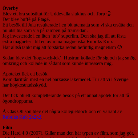
Överby
Blev ett bra substitut för Uddevalla sjukhus och Torp 🙂
Det blev buffé på Etagé.
Ett besök till Jula resulterade i en bit utematta som vi ska ersätta den
nu utslitna som via på ramben på framsidan.
Jag investerade i en liten ’tub’ superlim. Den ska jag till att fästa
extra magneter i till en av mina magnetiska Rubriks Kub.
Har alltså tänkt mig att förstärka redan befintlig magnetism 😉
Sedan blev det ’hopp-och-lek’. Hustrun kollade för sig och jag smög
omkring och kollade in sådant som kunde intressera mig.
Apoteket fick ett besök.
Kom därifrån med en hel bärkasse läkemedel. Tur att vi i Sverige
har högkostnadsskydd.
Det fick bli ett kompletterande besök på ett annat apotek för att få
ögondropparna.
Å Clas Ohlson blev det några kollegieblock och en variant av
Rubriks Kub 2x2x2
.
Film
Die Hard 4.0 (2007). Gillar man den här typen av film, som jag gör,