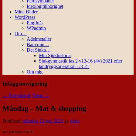
Partisympatier
Ideologitillhörighet
Mina Bilder
WordPress
PlugIn’s
WPadmin
Om…
Ädelmetaller
Bara min…
Det Sjuka…
Min Sjukhistoria
Sjukgymnastik fas 2 v13-16 (4v) 2021 efter
ländryggsoperation 1/3-21
Om mig
Inläggsnavigering
←
Föregående
Nästa
→
Måndag – Mat & shopping
Publicerat
måndag 15 maj 2023
av
nisse
[not: publicerad: 230516]