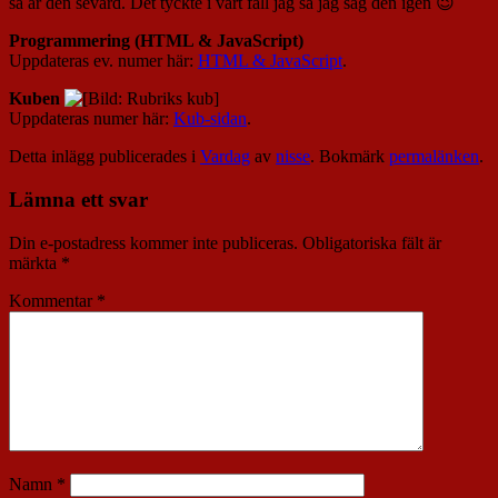
så är den sevärd. Det tyckte i vart fall jag så jag såg den igen 😉
Programmering (HTML & JavaScript)
Uppdateras ev. numer här:
HTML & JavaScript
.
Kuben
Uppdateras numer här:
Kub-sidan
.
Detta inlägg publicerades i
Vardag
av
nisse
. Bokmärk
permalänken
.
Lämna ett svar
Din e-postadress kommer inte publiceras.
Obligatoriska fält är
märkta
*
Kommentar
*
Namn
*