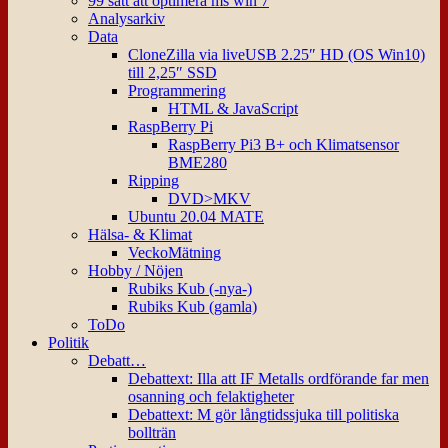
99 sätt att optimera ms win 7
Analysarkiv
Data
CloneZilla via liveUSB 2.25″ HD (OS Win10)
till 2,25″ SSD
Programmering
HTML & JavaScript
RaspBerry Pi
RaspBerry Pi3 B+ och Klimatsensor
BME280
Ripping
DVD>MKV
Ubuntu 20.04 MATE
Hälsa- & Klimat
VeckoMätning
Hobby / Nöjen
Rubiks Kub (-nya-)
Rubiks Kub (gamla)
ToDo
Politik
Debatt…
Debattext: Illa att IF Metalls ordförande far men
osanning och felaktigheter
Debattext: M gör långtidssjuka till politiska
bollträn