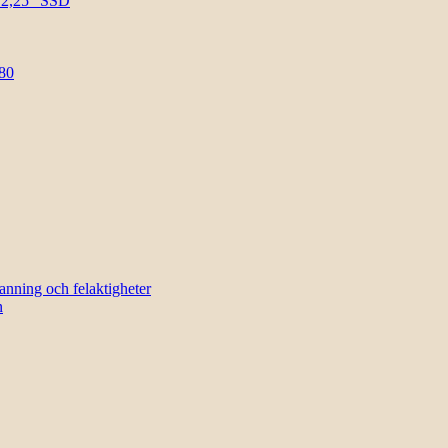
l 2,25″ SSD
80
sanning och felaktigheter
n