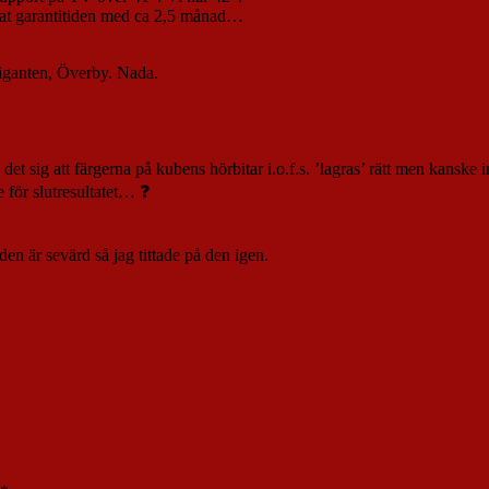
at garantitiden med ca 2,5 månad…
Giganten, Överby. Nada.
et sig att färgerna på kubens hörbitar i.o.f.s. ’lagras’ rätt men kanske i
 för slutresultatet… ❓
en är sevärd så jag tittade på den igen.