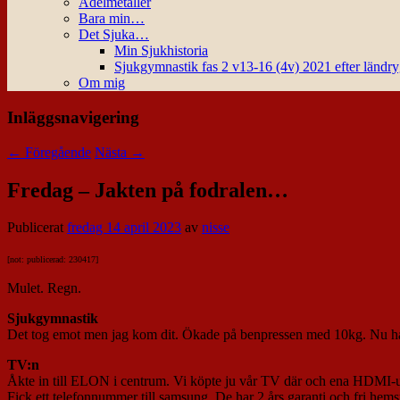
Ädelmetaller
Bara min…
Det Sjuka…
Min Sjukhistoria
Sjukgymnastik fas 2 v13-16 (4v) 2021 efter ländr
Om mig
Inläggsnavigering
←
Föregående
Nästa
→
Fredag – Jakten på fodralen…
Publicerat
fredag 14 april 2023
av
nisse
[not: publicerad: 230417]
Mulet. Regn.
Sjukgymnastik
Det tog emot men jag kom dit. Ökade på benpressen med 10kg. Nu h
TV:n
Åkte in till ELON i centrum. Vi köpte ju vår TV där och ena HDMI-ut
Fick ett telefonnummer till samsung. De har 2 års garanti och fri hem