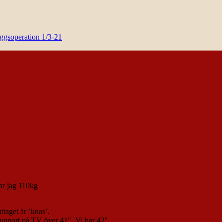
yggsoperation 1/3-21
ar jag 110kg
taget är ’knas’.
support på TV över 41″. Vi har 42″.