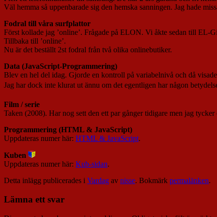
Väl hemma så uppenbarade sig den hemska sanningen. Jag hade miss
Fodral till våra surfplattor
Först kollade jag ’online’. Frågade på ELON. Vi åkte sedan till EL-
Tillbaka till ’online’.
Nu är det beställt 2st fodral från två olika onlinebutiker.
Data (JavaScript-Programmering)
Blev en hel del idag. Gjorde en kontroll på variabelnivå och då visade d
Jag har dock inte klurat ut ännu om det egentligen har någon betydelse
Film / serie
Taken (2008). Har nog sett den ett par gånger tidigare men jag tycker d
Programmering (HTML & JavaScript)
Uppdateras numer här:
HTML & JavaScript
.
Kuben
Uppdateras numer här:
Kub-sidan
.
Detta inlägg publicerades i
Vardag
av
nisse
. Bokmärk
permalänken
.
Lämna ett svar