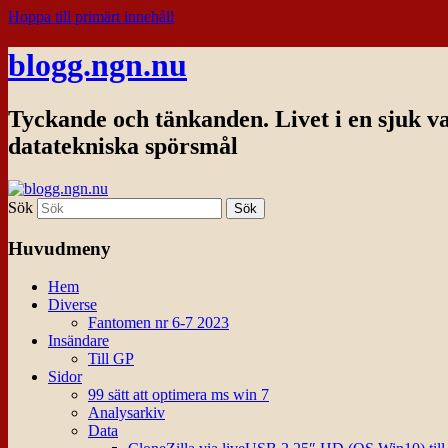
Hoppa till primärt innehåll
blogg.ngn.nu
Tyckande och tänkanden. Livet i en sjuk v
datatekniska spörsmål
Sök
Huvudmeny
Hem
Diverse
Fantomen nr 6-7 2023
Insändare
Till GP
Sidor
99 sätt att optimera ms win 7
Analysarkiv
Data