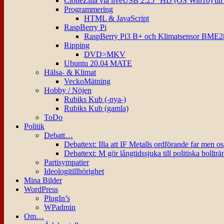
CloneZilla via liveUSB 2.25″ HD (OS Win10) til
Programmering
HTML & JavaScript
RaspBerry Pi
RaspBerry Pi3 B+ och Klimatsensor BME2
Ripping
DVD>MKV
Ubuntu 20.04 MATE
Hälsa- & Klimat
VeckoMätning
Hobby / Nöjen
Rubiks Kub (-nya-)
Rubiks Kub (gamla)
ToDo
Politik
Debatt…
Debattext: Illa att IF Metalls ordförande far men o
Debattext: M gör långtidssjuka till politiska bollträ
Partisympatier
Ideologitillhörighet
Mina Bilder
WordPress
PlugIn’s
WPadmin
Om…