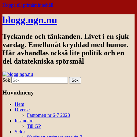
Hoppa till primärt innehåll
blogg.ngn.nu
Tyckande och tänkanden. Livet i en sjuk
vardag. Emellanåt kryddad med humor.
Här avhandlas också lite politik och en
del datatekniska spörsmål
Sök
Huvudmeny
Hem
Diverse
Fantomen nr 6-7 2023
Insändare
Till GP
Sidor