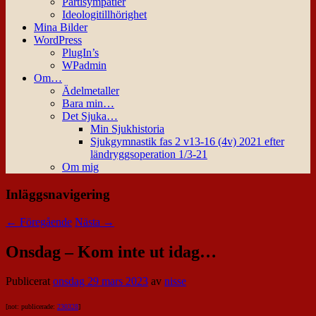
Partisympatier
Ideologitillhörighet
Mina Bilder
WordPress
PlugIn’s
WPadmin
Om…
Ädelmetaller
Bara min…
Det Sjuka…
Min Sjukhistoria
Sjukgymnastik fas 2 v13-16 (4v) 2021 efter
ländryggsoperation 1/3-21
Om mig
Inläggsnavigering
←
Föregående
Nästa
→
Onsdag – Kom inte ut idag…
Publicerat
onsdag 29 mars 2023
av
nisse
[not: publicerade:
230328
]