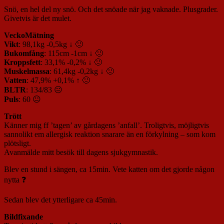
Snö, en hel del ny snö. Och det snöade när jag vaknade. Plusgrader.
Givetvis är det mulet.
VeckoMätning
Vikt
: 98,1kg -0,5kg ↓ 🙂
Bukomfång
: 115cm -1cm ↓ 🙂
Kroppsfett
: 33,1% -0,2% ↓ 🙂
Muskelmassa
: 61,4kg -0,2kg ↓ 🙁
Vatten
: 47,9% +0,1% ↑ 🙂
BLTR
: 134/83 😐
Puls
: 60 😐
Trött
Känner mig ff ’tagen’ av gårdagens ’anfall’. Troligtvis, möjligtvis
sannolikt em allergisk reaktion snarare än en förkylning – som kom
plötsligt.
Avanmälde mitt besök till dagens sjukgymnastik.
Blev en stund i sängen, ca 15min. Vete katten om det gjorde någon
nytta ❓
Sedan blev det ytterligare ca 45min.
Bildfixande