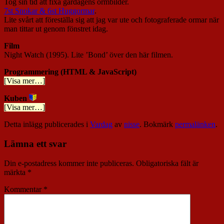
Tog sin tid att fixa gårdagens ormbilder.
7st Snokar & 6st Huggormar
.
Lite svårt att föreställa sig att jag var ute och fotograferade ormar när
man tittar ut genom fönstret idag.
Film
Night Watch (1995). Lite ’Bond’ över den här filmen.
Programmering (HTML & JavaScript)
[Visa mer…]
Kuben
[Visa mer…]
Detta inlägg publicerades i
Vardag
av
nisse
. Bokmärk
permalänken
.
Lämna ett svar
Din e-postadress kommer inte publiceras.
Obligatoriska fält är
märkta
*
Kommentar
*