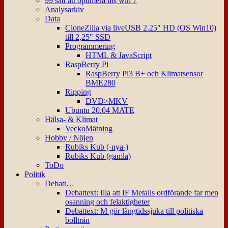
99 sätt att optimera ms win 7
Analysarkiv
Data
CloneZilla via liveUSB 2.25″ HD (OS Win10)
till 2,25″ SSD
Programmering
HTML & JavaScript
RaspBerry Pi
RaspBerry Pi3 B+ och Klimatsensor
BME280
Ripping
DVD>MKV
Ubuntu 20.04 MATE
Hälsa- & Klimat
VeckoMätning
Hobby / Nöjen
Rubiks Kub (-nya-)
Rubiks Kub (gamla)
ToDo
Politik
Debatt…
Debattext: Illa att IF Metalls ordförande far men
osanning och felaktigheter
Debattext: M gör långtidssjuka till politiska
bollträn