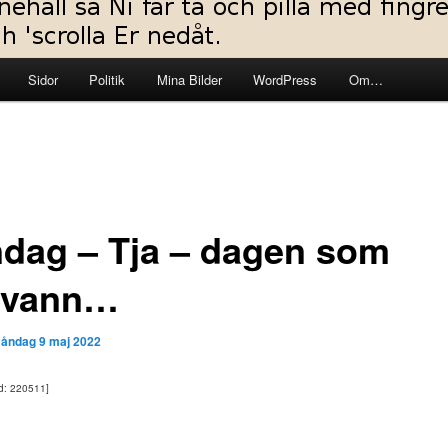
Sidor
Politik
Mina Bilder
WordPress
Om…
dag – Tja – dagen som
svann…
åndag 9 maj 2022
ad: 220511]