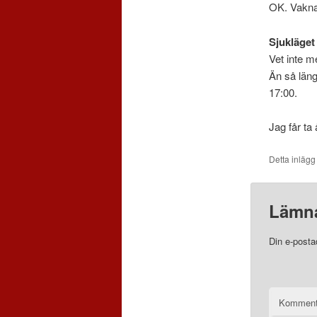
OK. Vakna
Sjukläget
Vet inte me
Än så länge
17:00.
Jag får ta 
Detta inlägg
Lämna
Din e-posta
Komment