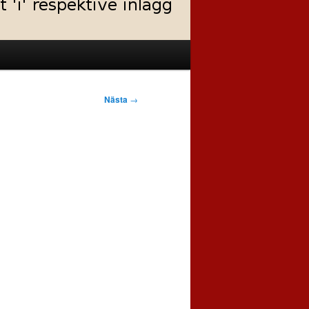
Nästa
→