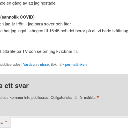
de en gång av att jag hostade.
 (sannolik COVID)
n jag är trött – jag bara sover och äter.
 har jag legat i sången till 16:45 och det beror på att vi hade tvättstug
å titta lite på TV och se om jag kvicknar till.
 publicerades i
Vardag
av
nisse
. Bokmärk
permalänken
.
 ett svar
*
dress kommer inte publiceras.
Obligatoriska fält är märkta
*
ar