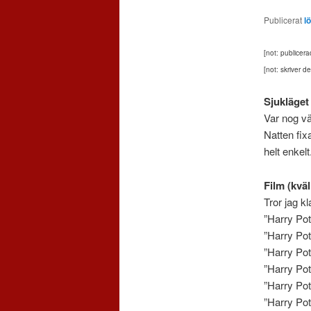
Publicerat
l
[not: publicer
[not: skriver d
Sjukläget
Var nog v
Natten fix
helt enkelt
Film (kväl
Tror jag kl
”Harry Pot
”Harry Po
”Harry Pot
”Harry Po
”Harry Pot
”Harry Pot