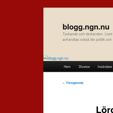
Hoppa
till
primärt
blogg.ngn.nu
innehåll
Tyckande och tänkanden. Livet
avhandlas också lite politik oc
Huvudmeny
Hem
Diverse
Insändare
Inläggsnavigering
←
Föregående
Lör