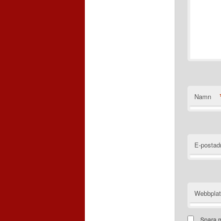
Namn
E-postad
Webbpla
Spara m