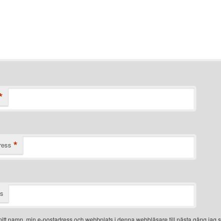
*
*
ress
ts
itt namn, min e-postadress och webbplats i denna webbläsare till nästa gång jag s