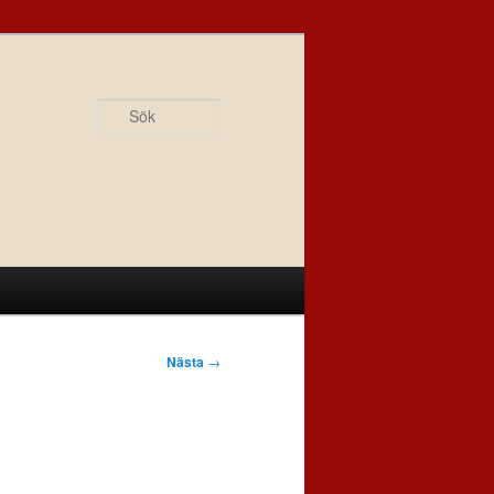
Sök
Nästa
→