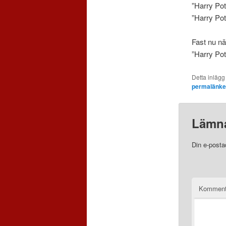
”Harry Pot
”Harry Pot
Fast nu när
”Harry Po
Detta inlägg
permalänk
Lämna
Din e-posta
Komment