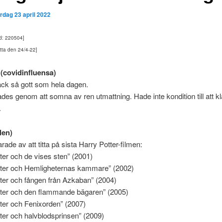
ördag 23 april 2022
ad: 220504]
etta den 24/4-22]
(covidinfluensa)
äck så gott som hela dagen.
ades genom att somna av ren utmattning. Hade inte kondition till att k
.
len)
arade av att titta på sista Harry Potter-filmen:
ter och de vises sten” (2001)
tter och Hemligheternas kammare” (2002)
ter och fången från Azkaban” (2004)
tter och den flammande bägaren” (2005)
ter och Fenixorden” (2007)
ter och halvblodsprinsen” (2009)