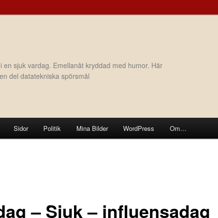
 i en sjuk vardag. Emellanåt kryddad med humor. Här
h en del datatekniska spörsmål
Sidor
Politik
Mina Bilder
WordPress
Om…
dag – Sjuk – influensadag