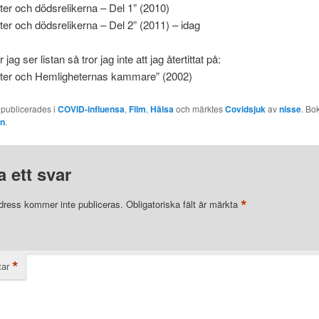
ter och dödsrelikerna – Del 1” (2010)
ter och dödsrelikerna – Del 2” (2011) – idag
 jag ser listan så tror jag inte att jag återtittat på:
tter och Hemligheternas kammare” (2002)
 publicerades i
COVID-influensa
,
Film
,
Hälsa
och märktes
Covidsjuk
av
nisse
. Bo
en
.
 ett svar
*
dress kommer inte publiceras.
Obligatoriska fält är märkta
*
ar