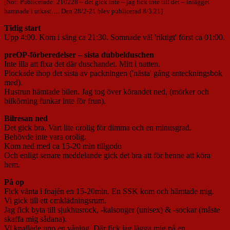
[Not: Publicerade: 210228 – det gick inte – jag fick inte till det – inlägget
hamnade i utkast…. Den 28/2-21 blev publicerad 8/3.21]
Tidig start
Upp 4:00. Kom i säng ca 21:30. Somnade väl 'riktigt' först ca 01:00.
preOP-förberedelser – sista dubbelduschen
Inte illa att fixa det där duschandet. Mitt i natten.
Plockade ihop det sista av packningen ('nästa' gång anteckningsbok
med).
Hustrun hämtade bilen. Jag tog över körandet ned, (mörker och
bilkörning funkar inte för frun).
Bilresan ned
Det gick bra. Vart lite orolig för dimma och en minusgrad.
Behövde inte vara orolig.
Kom ned med ca 15-20 min tillgodo
Och enligt senare meddelande gick det bra att för henne att köra
hem.
På op
Fick vänta i foajén en 15-20min. En SSK kom och hämtade mig.
Vi gick till ett omklädningsrum.
Jag fick byta till sjukhusrock, -kalsonger (unisex) & -sockar (måste
skaffa mig sådana).
Vi knallade upp en våning. Där fick jag lägga mig på en