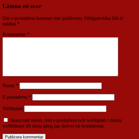
Lämna ett svar
Din e-postadress kommer inte publiceras.
Obligatoriska fält är
märkta
*
Kommentar
*
Namn
*
E-postadress
*
Webbplats
Spara mitt namn, min e-postadress och webbplats i denna
webbläsare till nästa gång jag skriver en kommentar.