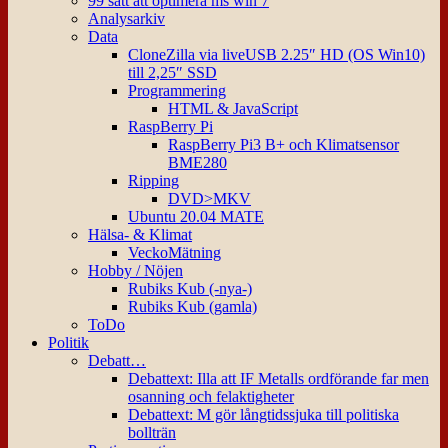
99 sätt att optimera ms win 7
Analysarkiv
Data
CloneZilla via liveUSB 2.25″ HD (OS Win10)
till 2,25″ SSD
Programmering
HTML & JavaScript
RaspBerry Pi
RaspBerry Pi3 B+ och Klimatsensor
BME280
Ripping
DVD>MKV
Ubuntu 20.04 MATE
Hälsa- & Klimat
VeckoMätning
Hobby / Nöjen
Rubiks Kub (-nya-)
Rubiks Kub (gamla)
ToDo
Politik
Debatt…
Debattext: Illa att IF Metalls ordförande far men
osanning och felaktigheter
Debattext: M gör långtidssjuka till politiska
bollträn