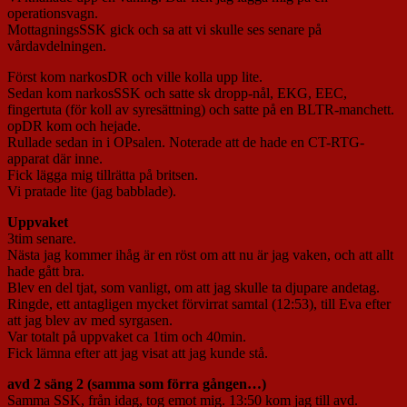
operationsvagn.
MottagningsSSK gick och sa att vi skulle ses senare på
vårdavdelningen.
Först kom narkosDR och ville kolla upp lite.
Sedan kom narkosSSK och satte sk dropp-nål, EKG, EEC,
fingertuta (för koll av syresättning) och satte på en BLTR-manchett.
opDR kom och hejade.
Rullade sedan in i OPsalen. Noterade att de hade en CT-RTG-
apparat där inne.
Fick lägga mig tillrätta på britsen.
Vi pratade lite (jag babblade).
Uppvaket
3tim senare.
Nästa jag kommer ihåg är en röst om att nu är jag vaken, och att allt
hade gått bra.
Blev en del tjat, som vanligt, om att jag skulle ta djupare andetag.
Ringde, ett antagligen mycket förvirrat samtal (12:53), till Eva efter
att jag blev av med syrgasen.
Var totalt på uppvaket ca 1tim och 40min.
Fick lämna efter att jag visat att jag kunde stå.
avd 2 säng 2 (samma som förra gången…)
Samma SSK, från idag, tog emot mig. 13:50 kom jag till avd.