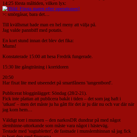
14:25 första måltiden, vilken lyx:
>: smörgåsar, bara det…
Till kvällsmat hade man en hel meny att välja på.
Jag valde pannbiff med potatis.
En kort stund innan det blev det fika:
Mums!
Konstaterade 15:00 att hesa Fredrik fungerade.
15:30 lite gångträning i korridoren
20:50
Har fixat lite med utseendet på smartfånens 'tangentbord'.
Publicerat blogginlägget: Söndag (28/2-21).
Fick inte plattan att publicera bakåt i tiden – det som jag haft i
'utkast' – men det måste ju ha gått för det är ju där nu och var där när
jag kom hem…
Väldigt torr i munnen – den narkosDR dundrar på med något
slemhinne-uttorkande som måste vara något i hästeväg.
Testade med 'sugtabletter', de fastnade i munslemhinnan så jag fick
ta bort den med fingrarna.