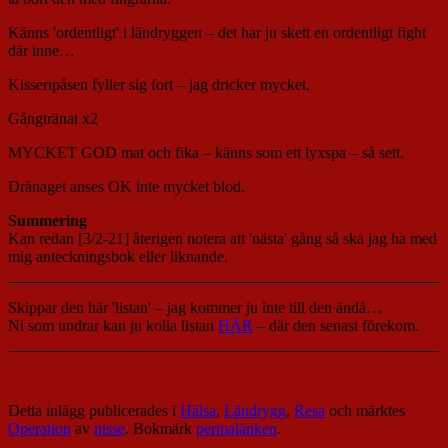
Känns 'ordentligt' i ländryggen – det har ju skett en ordentligt fight
där inne…
Kisseripåsen fyller sig fort – jag dricker mycket.
Gångtränat x2
MYCKET GOD mat och fika – känns som ett lyxspa – så sett.
Dränaget anses OK inte mycket blod.
Summering
Kan redan [3/2-21] återigen notera att 'nästa' gång så ska jag ha med
mig anteckningsbok eller liknande.
Skippar den här 'listan' – jag kommer ju inte till den ändå…
Ni som undrar kan ju kolla listan
HÄR
– där den senast förekom.
Detta inlägg publicerades i
Hälsa
,
Ländrygg
,
Resa
och märktes
Operation
av
nisse
. Bokmärk
permalänken
.