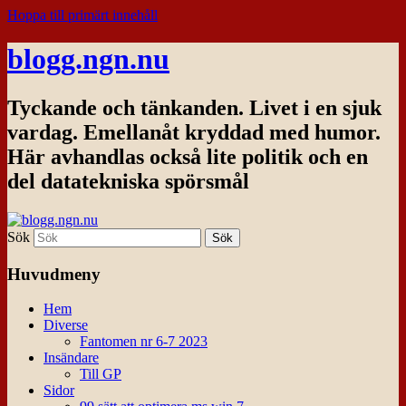
Hoppa till primärt innehåll
blogg.ngn.nu
Tyckande och tänkanden. Livet i en sjuk
vardag. Emellanåt kryddad med humor.
Här avhandlas också lite politik och en
del datatekniska spörsmål
Sök
Huvudmeny
Hem
Diverse
Fantomen nr 6-7 2023
Insändare
Till GP
Sidor