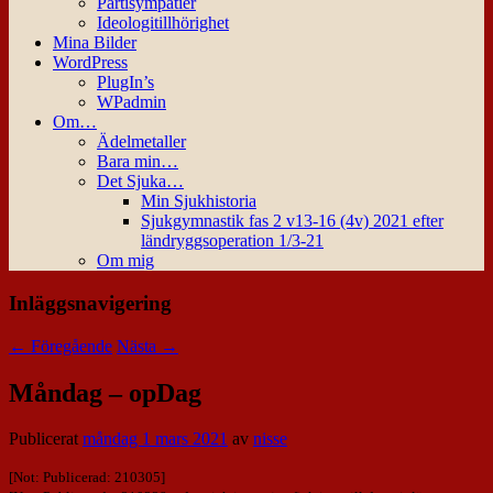
Partisympatier
Ideologitillhörighet
Mina Bilder
WordPress
PlugIn’s
WPadmin
Om…
Ädelmetaller
Bara min…
Det Sjuka…
Min Sjukhistoria
Sjukgymnastik fas 2 v13-16 (4v) 2021 efter
ländryggsoperation 1/3-21
Om mig
Inläggsnavigering
←
Föregående
Nästa
→
Måndag – opDag
Publicerat
måndag 1 mars 2021
av
nisse
[Not: Publicerad: 210305]