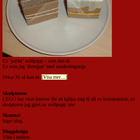
En ’packe’ wellpapp – som den är.
En som jag ’förtejpat’ med maskeringstejp.
Orkar Ni så kan ni:
[Visa mer…]
Skulpturen
LEGO har visat intresse för att hjälpa mig få till en konstruktion, av
skulpturen jag gjort av wellpapp :me:
Skannat
Inget idag.
Bloggdesign
Vilar i tanken.