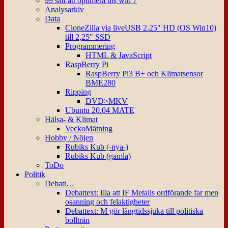
99 sätt att optimera ms win 7
Analysarkiv
Data
CloneZilla via liveUSB 2.25″ HD (OS Win10)
till 2,25″ SSD
Programmering
HTML & JavaScript
RaspBerry Pi
RaspBerry Pi3 B+ och Klimatsensor
BME280
Ripping
DVD>MKV
Ubuntu 20.04 MATE
Hälsa- & Klimat
VeckoMätning
Hobby / Nöjen
Rubiks Kub (-nya-)
Rubiks Kub (gamla)
ToDo
Politik
Debatt…
Debattext: Illa att IF Metalls ordförande far men
osanning och felaktigheter
Debattext: M gör långtidssjuka till politiska
bollträn