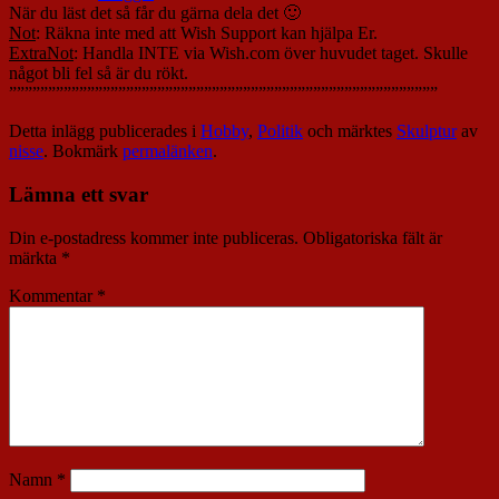
När du läst det så får du gärna dela det 🙂
Not
: Räkna inte med att Wish Support kan hjälpa Er.
ExtraNot
: Handla INTE via Wish.com över huvudet taget. Skulle
något bli fel så är du rökt.
”””””””””””””””””””””””””””””””””””””””””””””””””””””””
Detta inlägg publicerades i
Hobby
,
Politik
och märktes
Skulptur
av
nisse
. Bokmärk
permalänken
.
Lämna ett svar
Din e-postadress kommer inte publiceras.
Obligatoriska fält är
märkta
*
Kommentar
*
Namn
*