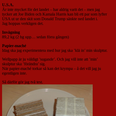
U.S.A.
Är inte mycket för det landet – har aldrig varit det – men jag
tycker att Joe Biden och Kamala Harris kan bli ett par som lyfter
USA ut ur den skit som Donald Trump sänkte ned landet i.
Jag hoppas verkligen det.
Invägning
89,2 kg (2 hg upp… sedan förra gången)
Papier-maché
Idag ska jag experimentera med hur jag ska ’klä in’ min skulptur.
Wellpapp är ju väldigt ’sugande’. Och jag vill inte att ’min’
skulptur ska ’förändra’ sig.
När papier-maché torkar så kan det krympa – å det vill jag ju
egentligen inte.
Så därför gör jag två test.