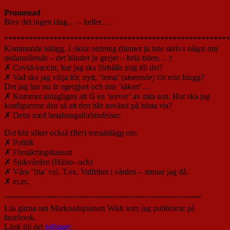
Promenad
Blev det ingen idag… – heller…
*******************************************************
Kommande inlägg. I oklar ordning (hinner ju inte skriva något om
nedanstående – det händer ju grejer – hela tiden… ):
✗ Covid-vaccin, hur jag ska förhålla mig till det?
✗ Vad ska jag välja för, nytt, ’tema’ (utseende) för min blogg?
Det jag har nu är egetgjort och inte ’säkert’…
✗ Kommer antagligen att få en ’server’ av min son. Hur ska jag
konfigurerar den så att den blir använd på bästa vis?
✗ Detta med betalningsförbindelser.
Det blir säker också (fler) temainlägg om:
✗ Politik
✗ Försäkringskassan
✗ Sjukvården (Hälso- och)
✗ Våra ’fria’ val. T.ex. Valfrihet i vården – menar jag då.
✗ m.m.
”””””””””””””””””””””””””””””””””””””””””””””””””””””””
Läs gärna om Marknadsplatsen Wish som jag publicerat på
facebook.
Länk till det
inlägget
.