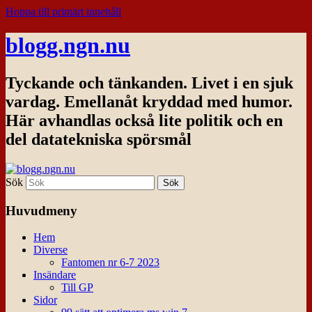
Hoppa till primärt innehåll
blogg.ngn.nu
Tyckande och tänkanden. Livet i en sjuk
vardag. Emellanåt kryddad med humor.
Här avhandlas också lite politik och en
del datatekniska spörsmål
Sök
Huvudmeny
Hem
Diverse
Fantomen nr 6-7 2023
Insändare
Till GP
Sidor