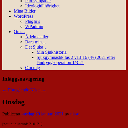
Partisympatier
Ideologitillhörighet
Mina Bilder
WordPress
PlugIn’s
WPadmin
Om…
Ädelmetaller
Bara min…
Det Sjuka…
Min Sjukhistoria
Sjukgymnastik fas 2 v13-16 (4v) 2021 efter
ländryggsoperation 1/3-21
Om mig
Inläggsnavigering
←
Föregående
Nästa
→
Onsdag
Publicerat
onsdag 20 januari 2021
av
nisse
[not: publicerad: 210121]