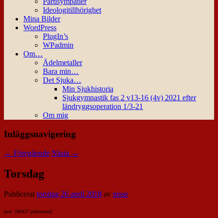
Partisympatier
Ideologitillhörighet
Mina Bilder
WordPress
PlugIn’s
WPadmin
Om…
Ädelmetaller
Bara min…
Det Sjuka…
Min Sjukhistoria
Sjukgymnastik fas 2 v13-16 (4v) 2021 efter
ländryggsoperation 1/3-21
Om mig
Inläggsnavigering
←
Föregående
Nästa
→
Torsdag
Publicerat
torsdag 26 april 2018
av
nisse
[not: 180427 publicerad]