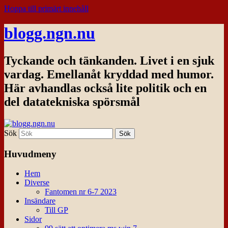
Hoppa till primärt innehåll
blogg.ngn.nu
Tyckande och tänkanden. Livet i en sjuk
vardag. Emellanåt kryddad med humor.
Här avhandlas också lite politik och en
del datatekniska spörsmål
Sök
Huvudmeny
Hem
Diverse
Fantomen nr 6-7 2023
Insändare
Till GP
Sidor