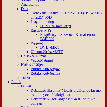
99 sätt att optimera ms win 7
Analysarkiv
Data
CloneZilla via liveUSB 2.25″ HD (OS Win10)
till 2,25″ SSD
Programmering
HTML & JavaScript
RaspBerry Pi
RaspBerry Pi3 B+ och Klimatsensor
BME280
Ripping
DVD>MKV
Ubuntu 20.04 MATE
Hälsa- & Klimat
VeckoMätning
Hobby / Nöjen
Rubiks Kub (-nya-)
Rubiks Kub (gamla)
ToDo
Politik
Debatt…
Debattext: Illa att IF Metalls ordförande far men
osanning och felaktigheter
Debattext: M gör långtidssjuka till politiska
bollträn