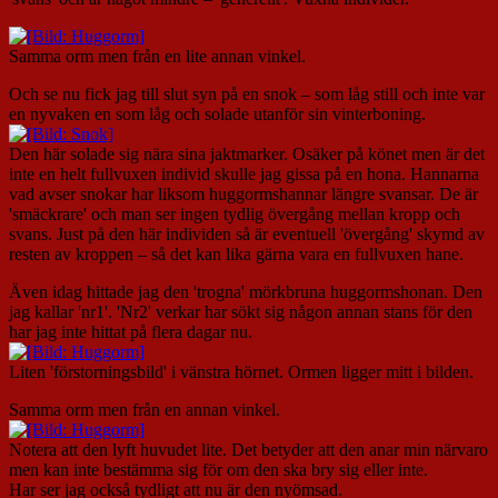
Samma orm men från en lite annan vinkel.
Och se nu fick jag till slut syn på en snok – som låg still och inte var
en nyvaken en som låg och solade utanför sin vinterboning.
Den här solade sig nära sina jaktmarker. Osäker på könet men är det
inte en helt fullvuxen individ skulle jag gissa på en hona. Hannarna
vad avser snokar har liksom huggormshannar längre svansar. De är
'smäckrare' och man ser ingen tydlig övergång mellan kropp och
svans. Just på den här individen så är eventuell 'övergång' skymd av
resten av kroppen – så det kan lika gärna vara en fullvuxen hane.
Även idag hittade jag den 'trogna' mörkbruna huggormshonan. Den
jag kallar 'nr1'. 'Nr2' verkar har sökt sig någon annan stans för den
har jag inte hittat på flera dagar nu.
Liten 'förstorningsbild' i vänstra hörnet. Ormen ligger mitt i bilden.
Samma orm men från en annan vinkel.
Notera att den lyft huvudet lite. Det betyder att den anar min närvaro
men kan inte bestämma sig för om den ska bry sig eller inte.
Har ser jag också tydligt att nu är den nyömsad.