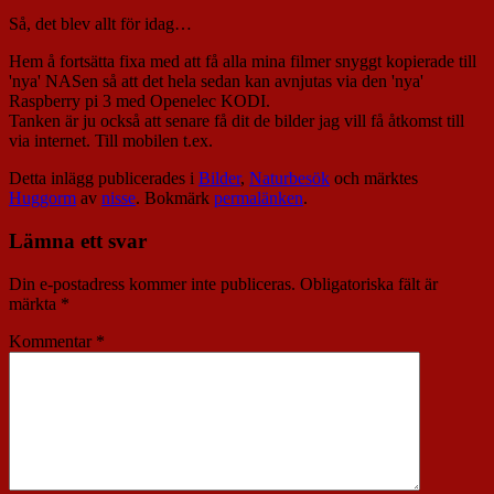
Så, det blev allt för idag…
Hem å fortsätta fixa med att få alla mina filmer snyggt kopierade till
'nya' NASen så att det hela sedan kan avnjutas via den 'nya'
Raspberry pi 3 med Openelec KODI.
Tanken är ju också att senare få dit de bilder jag vill få åtkomst till
via internet. Till mobilen t.ex.
Detta inlägg publicerades i
Bilder
,
Naturbesök
och märktes
Huggorm
av
nisse
. Bokmärk
permalänken
.
Lämna ett svar
Din e-postadress kommer inte publiceras.
Obligatoriska fält är
märkta
*
Kommentar
*