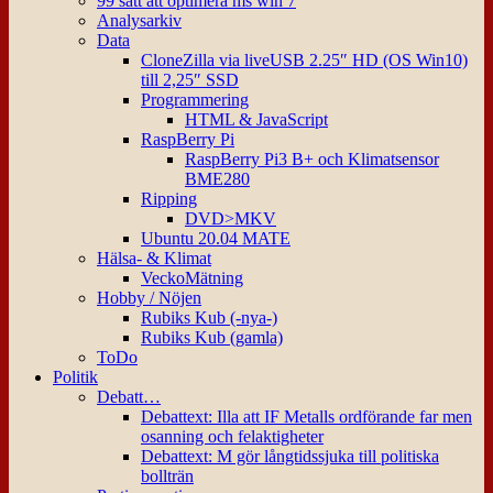
99 sätt att optimera ms win 7
Analysarkiv
Data
CloneZilla via liveUSB 2.25″ HD (OS Win10)
till 2,25″ SSD
Programmering
HTML & JavaScript
RaspBerry Pi
RaspBerry Pi3 B+ och Klimatsensor
BME280
Ripping
DVD>MKV
Ubuntu 20.04 MATE
Hälsa- & Klimat
VeckoMätning
Hobby / Nöjen
Rubiks Kub (-nya-)
Rubiks Kub (gamla)
ToDo
Politik
Debatt…
Debattext: Illa att IF Metalls ordförande far men
osanning och felaktigheter
Debattext: M gör långtidssjuka till politiska
bollträn