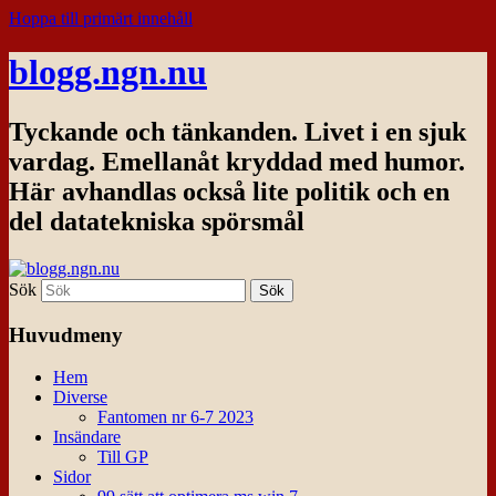
Hoppa till primärt innehåll
blogg.ngn.nu
Tyckande och tänkanden. Livet i en sjuk
vardag. Emellanåt kryddad med humor.
Här avhandlas också lite politik och en
del datatekniska spörsmål
Sök
Huvudmeny
Hem
Diverse
Fantomen nr 6-7 2023
Insändare
Till GP
Sidor