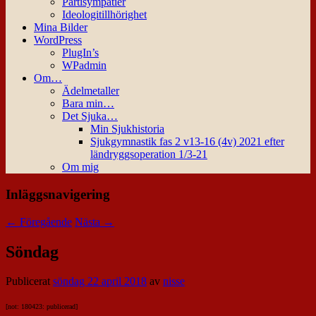
Partisympatier
Ideologitillhörighet
Mina Bilder
WordPress
PlugIn’s
WPadmin
Om…
Ädelmetaller
Bara min…
Det Sjuka…
Min Sjukhistoria
Sjukgymnastik fas 2 v13-16 (4v) 2021 efter
ländryggsoperation 1/3-21
Om mig
Inläggsnavigering
←
Föregående
Nästa
→
Söndag
Publicerat
söndag 22 april 2018
av
nisse
[not: 180423: publicerad]