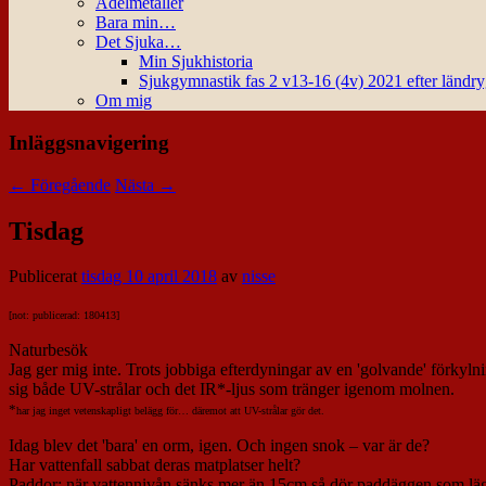
Ädelmetaller
Bara min…
Det Sjuka…
Min Sjukhistoria
Sjukgymnastik fas 2 v13-16 (4v) 2021 efter ländr
Om mig
Inläggsnavigering
←
Föregående
Nästa
→
Tisdag
Publicerat
tisdag 10 april 2018
av
nisse
[not: publicerad: 180413]
Naturbesök
Jag ger mig inte. Trots jobbiga efterdyningar av en 'golvande' förkylni
sig både UV-strålar och det IR*-ljus som tränger igenom molnen.
*
har jag inget vetenskapligt belägg för… däremot att UV-strålar gör det.
Idag blev det 'bara' en orm, igen. Och ingen snok – var är de?
Har vattenfall sabbat deras matplatser helt?
Paddor
: när vattennivån sänks mer än 15cm så dör paddäggen som lägg