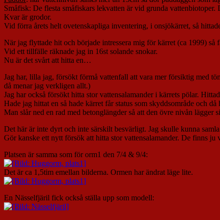
Småfisk: De flesta småfiskars lekvatten är vid grunda vattenbiotoper. 
Kvar är grodor.
Vid förra årets helt ovetenskapliga inventering, i onsjökärret, så hitt
När jag flyttade hit och började intressera mig för kärret (ca 1999)
Vid ett tillfälle räknade jag in 16st solande snokar.
Nu är det svårt att hitta en…
Jag har, lilla jag, försökt förmå vattenfall att vara mer försiktig me
då menar jag verkligen allt.)
Jag har också försökt hitta stor vattensalamander i kärrets pölar. Hitt
Hade jag hittat en så hade kärret får status som skyddsområde och då ha
Man slår ned en rad med betonglängder så att den övre nivån lägger sig
Det här är inte dyrt och inte särskilt besvärligt. Jag skulle kunna sa
Gör kanske ett nytt försök att hitta stor vattensalamander. De finns ju v
Platsen är samma som för orm1 den 7/4 & 9/4:
Det är ca 1,5tim emellan bilderna. Ormen har ändrat läge lite.
En Nässelfjäril fick också ställa upp som modell: