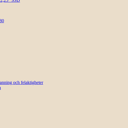
l 2,25″ SSD
80
sanning och felaktigheter
n