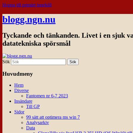
Hoppa till primärt innehåll
blogg.ngn.nu
Tyckande och tänkanden. Livet i en sjuk v
datatekniska spörsmål
Sök
Huvudmeny
Hem
Diverse
Fantomen nr 6-7 2023
Insändare
Till GP
Sidor
99 sätt att optimera ms win 7
Analysarkiv
Data