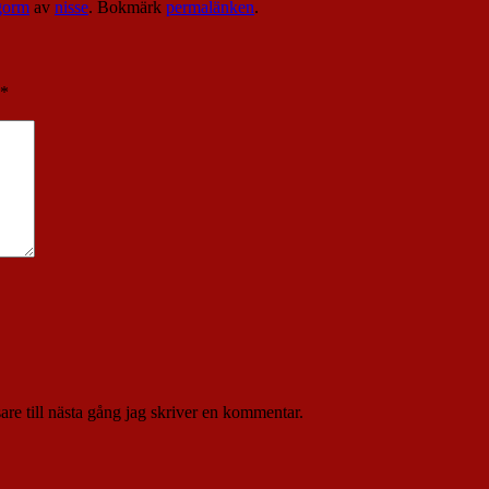
gorm
av
nisse
. Bokmärk
permalänken
.
*
re till nästa gång jag skriver en kommentar.