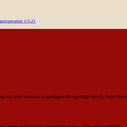
yggsoperation 1/3-21
ng och iskall vind (var är egentligen den egentliga våren?). Solen skine
s i strängar fästade vid undervattenväxter ca 15cm under vattenyta.