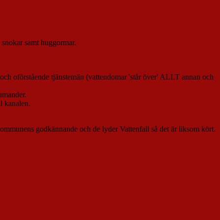
ed snokar samt huggormar.
öva' och oförstående tjänstemän (vattendomar 'står över' ALLT annan och
lamander.
ll kanalen.
an kommunens godkännande och de lyder Vattenfall så det är liksom kört.