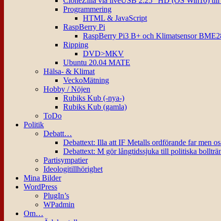
CloneZilla via liveUSB 2.25″ HD (OS Win10) til
Programmering
HTML & JavaScript
RaspBerry Pi
RaspBerry Pi3 B+ och Klimatsensor BME2
Ripping
DVD>MKV
Ubuntu 20.04 MATE
Hälsa- & Klimat
VeckoMätning
Hobby / Nöjen
Rubiks Kub (-nya-)
Rubiks Kub (gamla)
ToDo
Politik
Debatt…
Debattext: Illa att IF Metalls ordförande far men o
Debattext: M gör långtidssjuka till politiska bollträ
Partisympatier
Ideologitillhörighet
Mina Bilder
WordPress
PlugIn’s
WPadmin
Om…