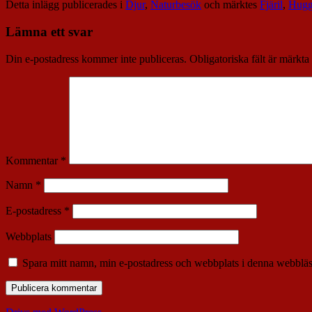
Detta inlägg publicerades i
Djur
,
Naturbesök
och märktes
Fjäril
,
Hug
Lämna ett svar
Din e-postadress kommer inte publiceras.
Obligatoriska fält är märkta
Kommentar
*
Namn
*
E-postadress
*
Webbplats
Spara mitt namn, min e-postadress och webbplats i denna webbläsa