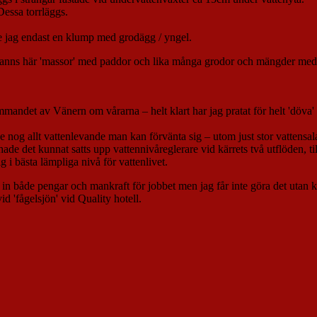
Dessa torrläggs.
ade jag endast en klump med grodägg / yngel.
 så fanns här 'massor' med paddor och lika många grodor och mängder m
d tömmandet av Vänern om vårarna – helt klart har jag pratat för helt 'd
ade nog allt vattenlevande man kan förvänta sig – utom just stor vattensa
de det kunnat satts upp vattennivåreglerare vid kärrets två utflöden, ti
 i bästa lämpliga nivå för vattenlivet.
mla in både pengar och mankraft för jobbet men jag får inte göra det ut
id 'fågelsjön' vid Quality hotell.