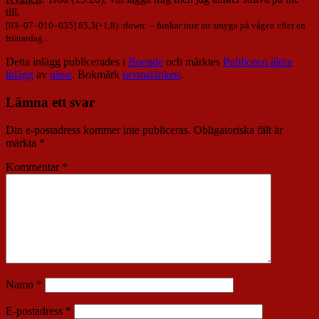
till.
[
03
–
07
–
010
–
035
] 85,3(+1,8) :down: – funkar inte att smyga på vågen efter en
friätardag…
Detta inlägg publicerades i
Boende
och märktes
Publicerat äldre
inlägg
av
nisse
. Bokmärk
permalänken
.
Lämna ett svar
Din e-postadress kommer inte publiceras.
Obligatoriska fält är
märkta
*
Kommentar
*
Namn
*
E-postadress
*