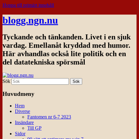
Hoppa till primärt innehåll
blogg.ngn.nu
Tyckande och tänkanden. Livet i en sjuk
vardag. Emellanåt kryddad med humor.
Här avhandlas också lite politik och en
del datatekniska spörsmål
Sök
Huvudmeny
Hem
Diverse
Fantomen nr 6-7 2023
Insändare
Till GP
Sidor