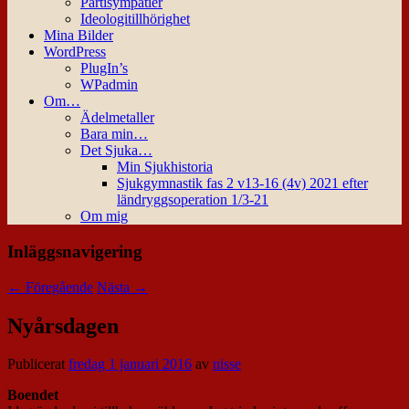
Partisympatier
Ideologitillhörighet
Mina Bilder
WordPress
PlugIn’s
WPadmin
Om…
Ädelmetaller
Bara min…
Det Sjuka…
Min Sjukhistoria
Sjukgymnastik fas 2 v13-16 (4v) 2021 efter
ländryggsoperation 1/3-21
Om mig
Inläggsnavigering
←
Föregående
Nästa
→
Nyårsdagen
Publicerat
fredag 1 januari 2016
av
nisse
Boendet