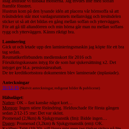
Idag ändrade vi tillbaka möblerna. Jag trivdes inte med soffan
framför fönstret.
Hustrun kom på den lysande idén att placera vår hörnsoffa så att
tvåsitsdelen står mot vardagsrummets mellanvägg och tresitsdelen
sticker ut så att det bildas en gång mellan soffan och ytterväggen.
För att gå till altandörren och min hörna går man nu mellan soffans
rygg och ytterväggen. Känns riktigt bra.
Laminering
Gick ut och letade upp den laminieringsmaskin jag köpte för ett bra
tag sedan.
Reumatikerförbundets medlemskort för 2016 och
Försäkringskassans intyg för de som har sjukersättning x2. Det
intyget ger bl.a. pensionärsrabatt.
De tre kreditkortsstora dokumenten blev laminerade (inplastade).
Anteckningar
31/12-15
(Skrivit anteckningar, redigerat bilder & publicerat)
Hälsoläget
:
Natten
: OK – fast kanske något kort…
Morgon
: Ingen större förändring. Helduschade för första gången
sedan 2/12-15 :me: Det var skönt.
Promenad (2,9km) & Sjukgymanstik (fm): Bidde ingen…
Dagen
: Promenad (3,2km) & Sjukgymanstik (em): OK.
Kvällen
: Trött (19:20), vill lägga mig men jag tänker sträva på lite