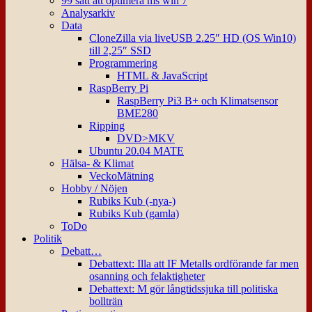
99 sätt att optimera ms win 7
Analysarkiv
Data
CloneZilla via liveUSB 2.25″ HD (OS Win10)
till 2,25″ SSD
Programmering
HTML & JavaScript
RaspBerry Pi
RaspBerry Pi3 B+ och Klimatsensor
BME280
Ripping
DVD>MKV
Ubuntu 20.04 MATE
Hälsa- & Klimat
VeckoMätning
Hobby / Nöjen
Rubiks Kub (-nya-)
Rubiks Kub (gamla)
ToDo
Politik
Debatt…
Debattext: Illa att IF Metalls ordförande far men
osanning och felaktigheter
Debattext: M gör långtidssjuka till politiska
bollträn