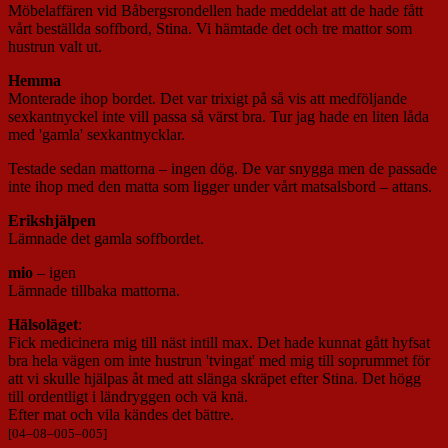
Möbelaffären vid Båbergsrondellen hade meddelat att de hade fått
vårt beställda soffbord, Stina. Vi hämtade det och tre mattor som
hustrun valt ut.
Hemma
Monterade ihop bordet. Det var trixigt på så vis att medföljande
sexkantnyckel inte vill passa så värst bra. Tur jag hade en liten låda
med 'gamla' sexkantnycklar.
Testade sedan mattorna – ingen dög. De var snygga men de passade
inte ihop med den matta som ligger under vårt matsalsbord – attans.
Erikshjälpen
Lämnade det gamla soffbordet.
mio
– igen
Lämnade tillbaka mattorna.
Hälsoläget
:
Fick medicinera mig till näst intill max. Det hade kunnat gått hyfsat
bra hela vägen om inte hustrun 'tvingat' med mig till soprummet för
att vi skulle hjälpas åt med att slänga skräpet efter Stina. Det högg
till ordentligt i ländryggen och vä knä.
Efter mat och vila kändes det bättre.
[
04
–
08
–
005
–
005
]