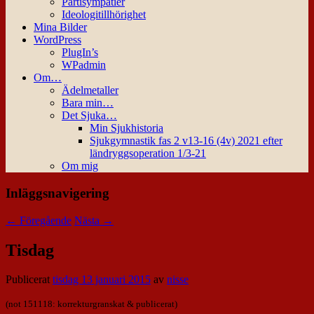
Partisympatier
Ideologitillhörighet
Mina Bilder
WordPress
PlugIn’s
WPadmin
Om…
Ädelmetaller
Bara min…
Det Sjuka…
Min Sjukhistoria
Sjukgymnastik fas 2 v13-16 (4v) 2021 efter
ländryggsoperation 1/3-21
Om mig
Inläggsnavigering
←
Föregående
Nästa
→
Tisdag
Publicerat
tisdag 13 januari 2015
av
nisse
(not 151118: korrekturgranskat
& publicerat)