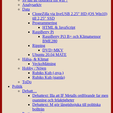
99 sätt att optimera ms win 7
Analysarkiv
Data
CloneZilla via liveUSB 2.25″ HD (OS Win10)
till 2,25″ SSD
Programmering
HTML & JavaScript
RaspBerry Pi
RaspBerry Pi3 B+ och Klimatsensor
BME280
Ripping
DVD>MKV
Ubuntu 20.04 MATE
Hälsa- & Klimat
VeckoMätning
Hobby / Nöjen
Rubiks Kub (-nya-)
Rubiks Kub (gamla)
ToDo
Politik
Debatt…
Debattext: Illa att IF Metalls ordförande far men
osanning och felaktigheter
Debattext: M gör långtidssjuka till politiska
bollträn