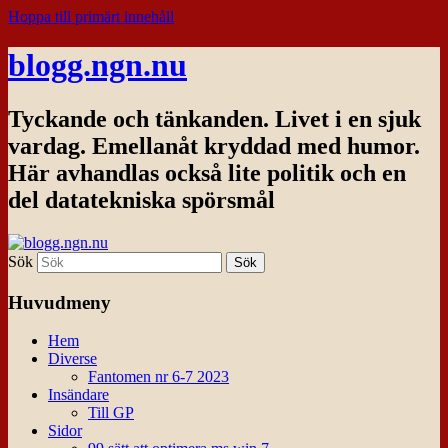
Hoppa till primärt innehåll
blogg.ngn.nu
Tyckande och tänkanden. Livet i en sjuk
vardag. Emellanåt kryddad med humor.
Här avhandlas också lite politik och en
del datatekniska spörsmål
Sök
Huvudmeny
Hem
Diverse
Fantomen nr 6-7 2023
Insändare
Till GP
Sidor