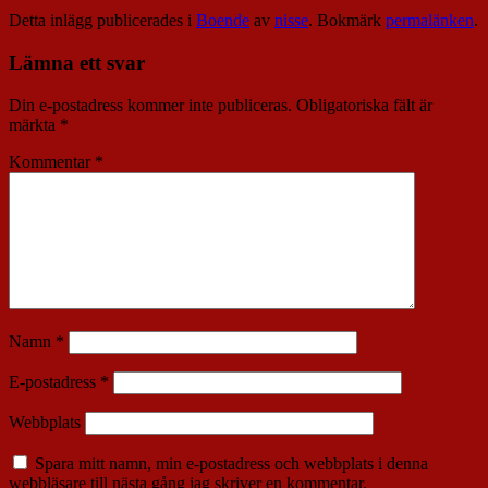
Detta inlägg publicerades i
Boende
av
nisse
. Bokmärk
permalänken
.
Lämna ett svar
Din e-postadress kommer inte publiceras.
Obligatoriska fält är
märkta
*
Kommentar
*
Namn
*
E-postadress
*
Webbplats
Spara mitt namn, min e-postadress och webbplats i denna
webbläsare till nästa gång jag skriver en kommentar.