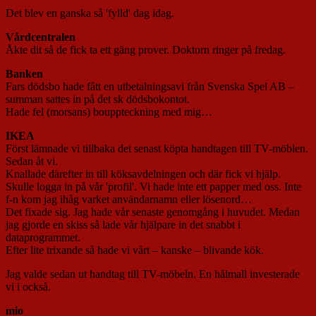
Det blev en ganska så 'fylld' dag idag.
Vårdcentralen
Åkte dit så de fick ta ett gäng prover. Doktorn ringer på fredag.
Banken
Fars dödsbo hade fått en utbetalningsavi från Svenska Spel AB –
summan sattes in på det sk dödsbokontot.
Hade fel (morsans) bouppteckning med mig…
IKEA
Först lämnade vi tillbaka det senast köpta handtagen till TV-möblen.
Sedan åt vi.
Knallade därefter in till köksavdelningen och där fick vi hjälp.
Skulle logga in på vår 'profil'. Vi hade inte ett papper med oss. Inte
f-n kom jag ihåg varket användarnamn eller lösenord…
Det fixade sig. Jag hade vår senaste genomgång i huvudet. Medan
jag gjorde en skiss så lade vår hjälpare in det snabbt i
dataprogrammet.
Efter lite trixande så hade vi vårt – kanske – blivande kök.
Jag valde sedan ut handtag till TV-möbeln. En hålmall investerade
vi i också.
mio