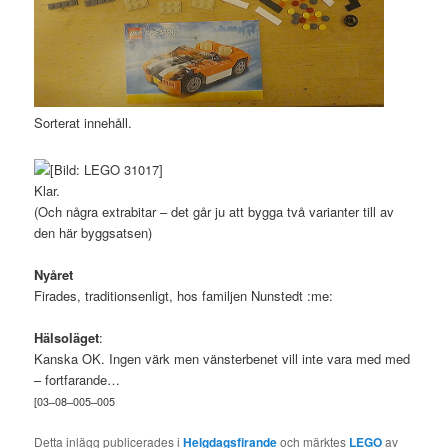
Sorterat innehåll.
Klar.
(Och några extrabitar – det går ju att bygga två varianter till av
den här byggsatsen)
Nyåret
Firades, traditionsenligt, hos familjen Nunstedt :me:
Hälsoläget
:
Kanska OK. Ingen värk men vänsterbenet vill inte vara med med
– fortfarande…
[
03
–
08
–
005
–
005
Detta inlägg publicerades i
Helgdagsfirande
och märktes
LEGO
av