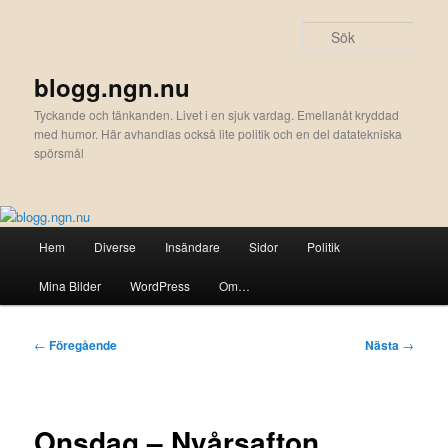
Hoppa
till
Sök
primärt
innehåll
blogg.ngn.nu
Tyckande och tänkanden. Livet i en sjuk vardag. Emellanåt kryddad
med humor. Här avhandlas också lite politik och en del datatekniska
spörsmål
Huvudmeny
Hem
Diverse
Insändare
Sidor
Politik
Mina Bilder
WordPress
Om…
Inläggsnavigering
←
Föregående
Nästa
→
Onsdag – Nyårsafton