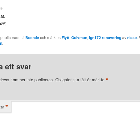
t
:
rat
.
025]
 publicerades i
Boende
och märktes
Flytt
,
Golvman
,
lgn172 renovering
av
nisse
.
en
.
 ett svar
*
dress kommer inte publiceras.
Obligatoriska fält är märkta
*
ar