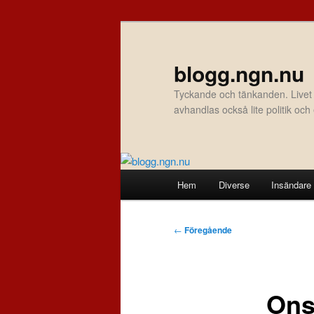
Hoppa
till
primärt
blogg.ngn.nu
innehåll
Tyckande och tänkanden. Livet
avhandlas också lite politik oc
Huvudmeny
Hem
Diverse
Insändare
Inläggsnavigering
←
Föregående
Ons