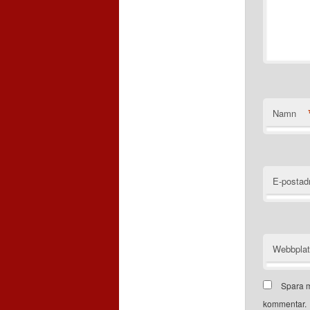
Namn
E-postad
Webbpla
Spara m
kommentar.