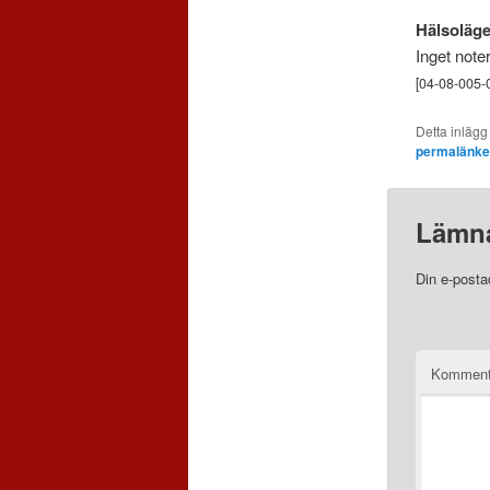
Hälsoläge
Inget note
[04-08-005-
Detta inlägg
permalänk
Lämna
Din e-posta
Komment