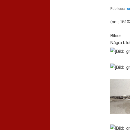
Publicerat
o
(not; 1510
Bilder
Några bild