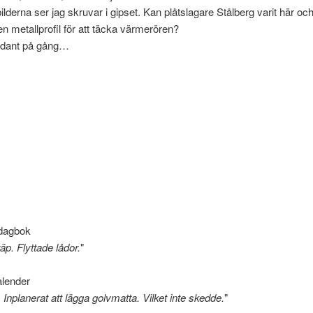
ilderna ser jag skruvar i gipset. Kan plåtslagare Stålberg varit här och
 en metallprofil för att täcka värmerören?
ådant på gång…
dagbok
äp. Flyttade lådor.
"
lender
Inplanerat att lägga golvmatta. Vilket inte skedde.
"