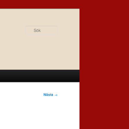
Sök
Nästa
→