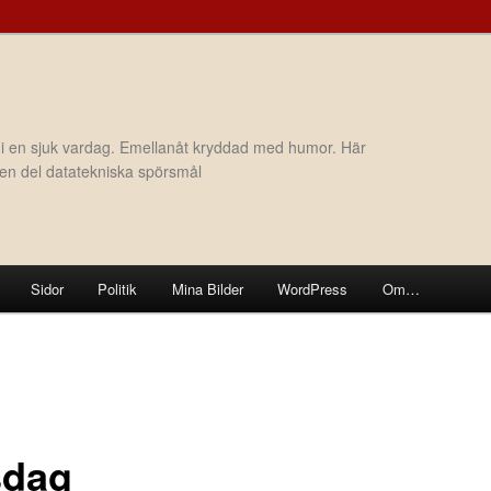
 i en sjuk vardag. Emellanåt kryddad med humor. Här
h en del datatekniska spörsmål
Sidor
Politik
Mina Bilder
WordPress
Om…
dag