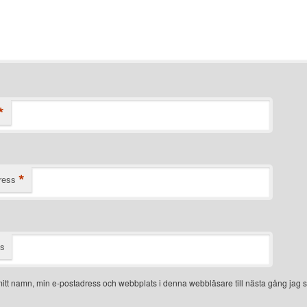
*
*
ress
ts
itt namn, min e-postadress och webbplats i denna webbläsare till nästa gång jag s