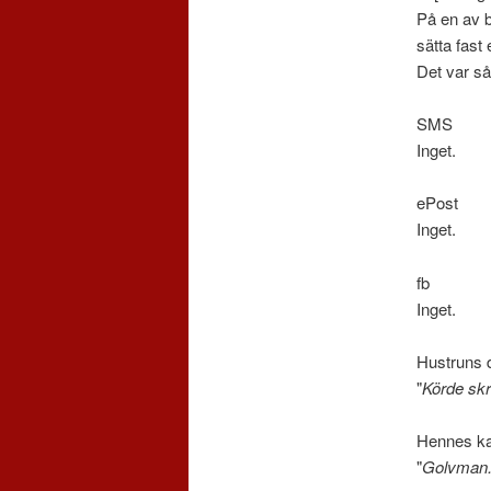
På en av b
sätta fast
Det var s
SMS
Inget.
ePost
Inget.
fb
Inget.
Hustruns 
"
Körde skr
Hennes ka
"
Golvman. 