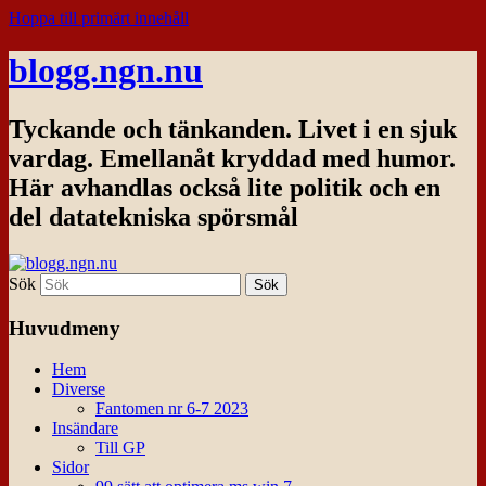
Hoppa till primärt innehåll
blogg.ngn.nu
Tyckande och tänkanden. Livet i en sjuk
vardag. Emellanåt kryddad med humor.
Här avhandlas också lite politik och en
del datatekniska spörsmål
Sök
Huvudmeny
Hem
Diverse
Fantomen nr 6-7 2023
Insändare
Till GP
Sidor