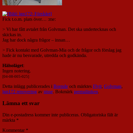
Fick t.o.m. plats över… :me:
> Vi har fått avtalet från Golvman. Det ska undertecknas och
skickas in.
Jag har dock några frågor – innan…
> Fick kontakt med Golvman-Mia och de frågor och förslag jag
hade är nu besvarade, utredda och godkända.
Hälsoläget
:
Ingen notering.
[04-08-005-025]
Detta inlägg publicerades i
Boende
och märktes
Flytt
,
Golvman
,
lgn172 renovering
av
nisse
. Bokmärk
permalänken
.
Lämna ett svar
Din e-postadress kommer inte publiceras.
Obligatoriska fält är
märkta
*
Kommentar
*