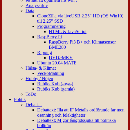
99 sätt att optimera ms win 7
Analysarkiv
Data
CloneZilla via liveUSB 2.25″ HD (OS Win10)
till 2,25″ SSD
Programmering
HTML & JavaScript
RaspBerry Pi
RaspBerry Pi3 B+ och Klimatsensor
BME280
Ripping
DVD>MKV
Ubuntu 20.04 MATE
Hälsa- & Klimat
VeckoMätning
Hobby / Nöjen
Rubiks Kub (-nya-)
Rubiks Kub (gamla)
ToDo
Politik
Debatt…
Debattext: Illa att IF Metalls ordförande far men
osanning och felaktigheter
Debattext: M gör långtidssjuka till politiska
bollträn