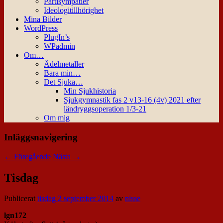
Partisympatier
Ideologitillhörighet
Mina Bilder
WordPress
PlugIn’s
WPadmin
Om…
Ädelmetaller
Bara min…
Det Sjuka…
Min Sjukhistoria
Sjukgymnastik fas 2 v13-16 (4v) 2021 efter
ländryggsoperation 1/3-21
Om mig
Inläggsnavigering
←
Föregående
Nästa
→
Tisdag
Publicerat
tisdag 2 september 2014
av
nisse
lgn172