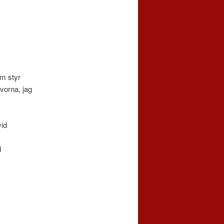
om styr
ivorna, jag
vid
d