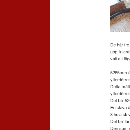
De här tre 
upp linjer
valt att lä
5265mm är 
ytterdörre
Detta måt
ytterdörren
Det blir 
En skiva 
8 hela sk
Det blir lä
Den som n