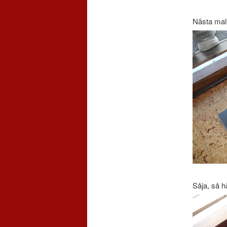
Nästa mall
Såja, så h