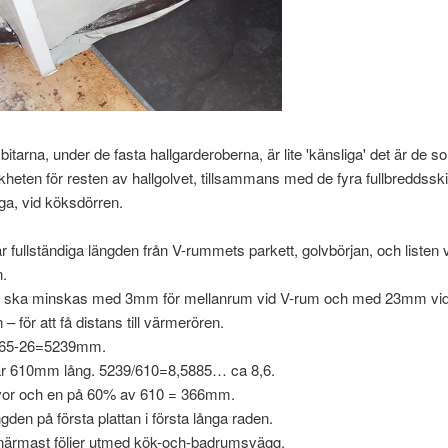
bitarna, under de fasta hallgarderoberna, är lite 'känsliga' det är de s
akheten för resten av hallgolvet, tillsammans med de fyra fullbreddssk
gga, vid köksdörren.
fullständiga längden från V-rummets parkett, golvbörjan, och listen 
n.
t ska minskas med 3mm för mellanrum vid V-rum och med 23mm vi
 – för att få distans till värmerören.
5265-26=5239mm.
är 610mm lång. 5239/610=8,5885… ca 8,6.
ivor och en på 60% av 610 = 366mm.
ngden på första plattan i första långa raden.
ärmast följer utmed kök-och-badrumsvägg.