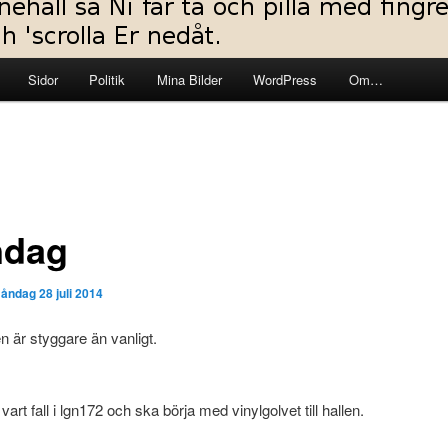
Sidor
Politik
Mina Bilder
WordPress
Om…
dag
åndag 28 juli 2014
 är styggare än vanligt.
 vart fall i lgn172 och ska börja med vinylgolvet till hallen.