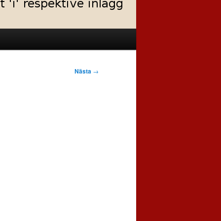
Nästa
→