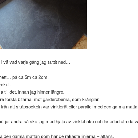
i vä vad varje gång jag suttit ned…
snett… på ca 5m ca 2cm.
ycket.
xa till det, innan jag hinner längre.
tre första bitarna, mot garderoberna, som krånglar.
 från att skåpsockeln var vinklerät eller parallel med den gamla mattan
börjar ändra så ska jag med hjälp av vinklehake och laserlod utreda 
a den gamla mattan som har de rakaste linjerna – attans.