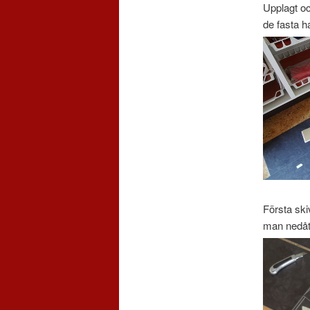
Upplagt oc
de fasta h
Första ski
man nedåt