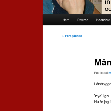
Huvudmeny
Hem
Diverse
Insändare
Inläggsnavigering
←
Föregående
Mån
Publicerat
m
Ländryggen
'nya' lgn
Nu är jag i