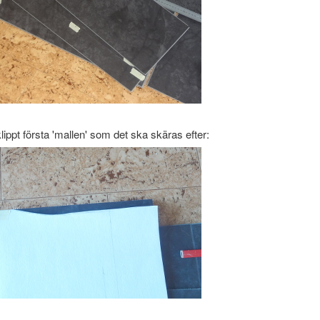
klippt första 'mallen' som det ska skäras efter: