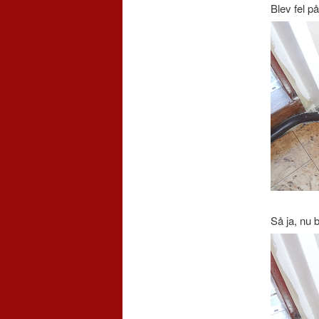
Blev fel p
Så ja, nu b