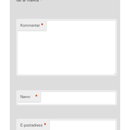
*
*
Kommentar
*
Namn
*
E-postadress