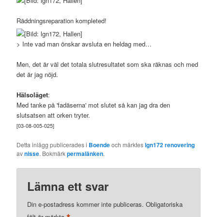
Räddningsreparation kompleted!
> Inte vad man önskar avsluta en heldag med…
Men, det är väl det totala slutresultatet som ska räknas och med
det är jag nöjd.
Hälsoläget
:
Med tanke på 'fadäserna' mot slutet så kan jag dra den
slutsatsen att orken tryter.
[03-08-005-025]
Detta inlägg publicerades i
Boende
och märktes
lgn172 renovering
av
nisse
. Bokmärk
permalänken
.
Lämna ett svar
Din e-postadress kommer inte publiceras.
Obligatoriska
fält är märkta