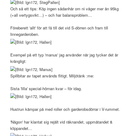
Och så ett tips: Köp ingen sådanhär om ni väger mer än 95kg
(+all vertygsvikt…) – och har balansproblem…
Föreberett 'allt' för att få till det vid S-dörren och fram till
linnegarderoben.
Exempel på ett typ 'manus' jag använder när jag tycker det är
krångligt:
Spillbitar av tapet används flitigt. Miljötänk :me:
Sista 'lilla' special-hörnan kvar – för idag.
Hustrun kämpar på med roller och garderobsdörrar i V-rummet.
'Någon' har klantat sig rejält vid räknandet, uppmätandet &
klippandet…