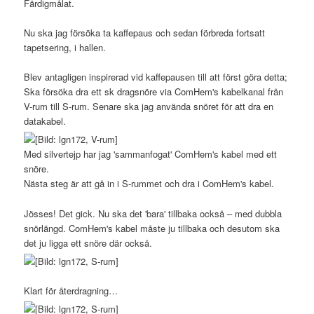
Färdigmålat.
Nu ska jag försöka ta kaffepaus och sedan förbreda fortsatt
tapetsering, i hallen.
Blev antagligen inspirerad vid kaffepausen till att först göra detta;
Ska försöka dra ett sk dragsnöre via ComHem's kabelkanal från
V-rum till S-rum. Senare ska jag använda snöret för att dra en
datakabel.
Med silvertejp har jag 'sammanfogat' ComHem's kabel med ett
snöre.
Nästa steg är att gå in i S-rummet och dra i ComHem's kabel.
Jösses! Det gick. Nu ska det 'bara' tillbaka också – med dubbla
snörlängd. ComHem's kabel måste ju tillbaka och desutom ska
det ju ligga ett snöre där också.
Klart för återdragning…