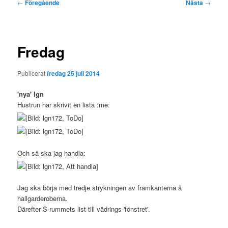
Inläggsnavigering
←
Föregående
Nästa
→
Fredag
Publicerat
fredag 25 juli 2014
'nya' lgn
Hustrun har skrivit en lista :me:
Och så ska jag handla:
Jag ska börja med tredje strykningen av framkanterna å
hallgarderoberna.
Därefter S-rummets list till vädrings-'fönstret'.