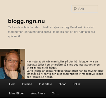
Hoppa
till
Sök
primärt
innehåll
blogg.ngn.nu
Tyckande och tänkanden. Livet i en sjuk vardag. Emellanåt kryddad
med humor. Här avhandlas också lite politik och en del datatekniska
spörsmål
Huvudmeny
Hem
Diverse
Insändare
Sidor
Politik
Mina Bilder
WordPress
Om…