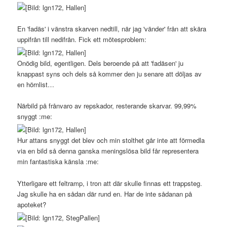
En 'fadäs' i vänstra skarven nedtill, när jag 'vänder' från att skära
uppifrån till nedifrån. Fick ett mötesproblem:
Onödig bild, egentligen. Dels beroende på att 'fadäsen' ju
knappast syns och dels så kommer den ju senare att döljas av
en hörnlist…
Närbild på frånvaro av repskador, resterande skarvar. 99,99%
snyggt :me:
Hur attans snyggt det blev och min stolthet går inte att förmedla
via en bild så denna ganska meningslösa bild får representera
min fantastiska känsla :me:
Ytterligare ett feltramp, i tron att där skulle finnas ett trappsteg.
Jag skulle ha en sådan där rund en. Har de inte sådanan på
apoteket?