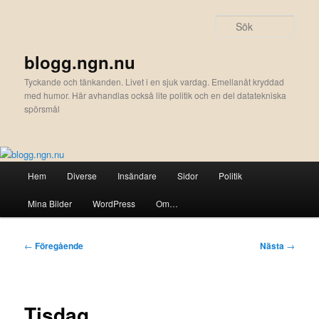
Hoppa
till
Sök
primärt
innehåll
blogg.ngn.nu
Tyckande och tänkanden. Livet i en sjuk vardag. Emellanåt kryddad
med humor. Här avhandlas också lite politik och en del datatekniska
spörsmål
Huvudmeny
Hem
Diverse
Insändare
Sidor
Politik
Mina Bilder
WordPress
Om…
Inläggsnavigering
←
Föregående
Nästa
→
Tisdag