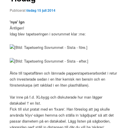
Publicerat
tisdag 15 juli 2014
'nya' lgn
Äntligen!
Idag blev tapetseringen i sovrummet klar :me:
Åkte till tapetaffären och lämnade papperstapetserarbordet i retur
och investerade sedan i en liter kemisk ren bensin och en
fönsterskarpa (ett rakblad i en liten plasthållare).
Var inne på f.d. XL-bygg och diskuterade hur man lägger
datakabel 'i' en list.
Fick till slut pratat med en 'fixare'. Han föreslog att jag skulle
använda 'klyv'-sågen hemma och ställa in 'sågdjupet' så att det
passar diametern på en datakabel. Lägg listen på sågborden,
väggsidan ned' ställ in distansen till där du vill ha 'skåran'.