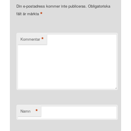
Din e-postadress kommer inte publiceras.
Obligatoriska
*
fält är märkta
*
Kommentar
*
Namn