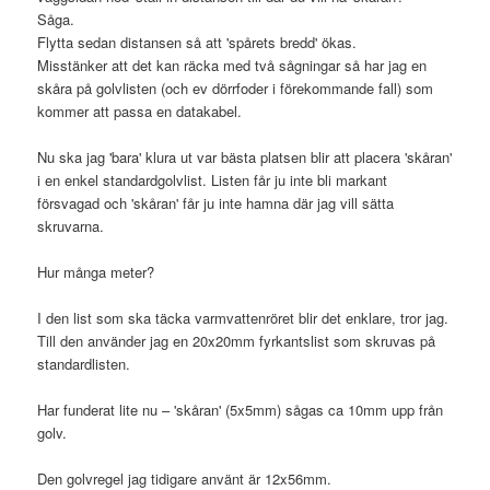
Såga.
Flytta sedan distansen så att 'spårets bredd' ökas.
Misstänker att det kan räcka med två sågningar så har jag en
skåra på golvlisten (och ev dörrfoder i förekommande fall) som
kommer att passa en datakabel.
Nu ska jag 'bara' klura ut var bästa platsen blir att placera 'skåran'
i en enkel standardgolvlist. Listen får ju inte bli markant
försvagad och 'skåran' får ju inte hamna där jag vill sätta
skruvarna.
Hur många meter?
I den list som ska täcka varmvattenröret blir det enklare, tror jag.
Till den använder jag en 20x20mm fyrkantslist som skruvas på
standardlisten.
Har funderat lite nu – 'skåran' (5x5mm) sågas ca 10mm upp från
golv.
Den golvregel jag tidigare använt är 12x56mm.