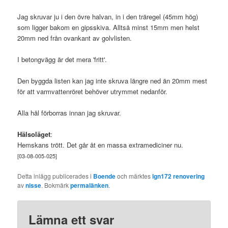
Jag skruvar ju i den övre halvan, in i den träregel (45mm hög)
som ligger bakom en gipsskiva. Alltså minst 15mm men helst
20mm ned från ovankant av golvlisten.
I betongvägg är det mera 'fritt'.
Den byggda listen kan jag inte skruva längre ned än 20mm mest
för att varmvattenröret behöver utrymmet nedanför.
Alla hål förborras innan jag skruvar.
Hälsoläget
:
Hemskans trött. Det går åt en massa extramediciner nu.
[03-08-005-025]
Detta inlägg publicerades i
Boende
och märktes
lgn172 renovering
av
nisse
. Bokmärk
permalänken
.
Lämna ett svar