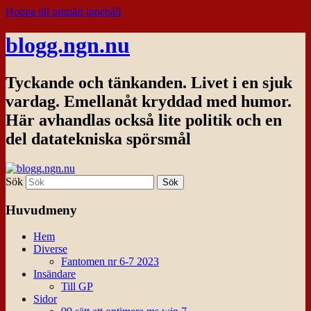
Hoppa till primärt innehåll
blogg.ngn.nu
Tyckande och tänkanden. Livet i en sjuk
vardag. Emellanåt kryddad med humor.
Här avhandlas också lite politik och en
del datatekniska spörsmål
Sök
Huvudmeny
Hem
Diverse
Fantomen nr 6-7 2023
Insändare
Till GP
Sidor