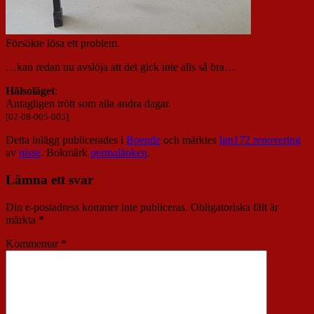
Försökte lösa ett problem.
…kan redan nu avslöja att det gick inte alls så bra…
Hälsoläget
:
Antagligen trött som alla andra dagar.
[02-08-005-005]
Detta inlägg publicerades i
Boende
och märktes
lgn172 renovering
av
nisse
. Bokmärk
permalänken
.
Lämna ett svar
Din e-postadress kommer inte publiceras.
Obligatoriska fält är
märkta
*
Kommentar
*