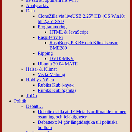
99 sätt att optimera ms win 7
Analysarkiv
Data
CloneZilla via liveUSB 2.25″ HD (OS Win10)
till 2,25″ SSD
Programmering
HTML & JavaScript
RaspBerry Pi
RaspBerry Pi3 B+ och Klimatsensor
BME280
Ripping
DVD>MKV
Ubuntu 20.04 MATE
Hälsa- & Klimat
VeckoMätning
Hobby / Nöjen
Rubiks Kub (-nya-)
Rubiks Kub (gamla)
ToDo
Politik
Debatt…
Debattext: Illa att IF Metalls ordförande far men
osanning och felaktigheter
Debattext: M gör långtidssjuka till politiska
bollträn