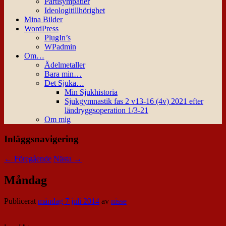
Partisympatier
Ideologitillhörighet
Mina Bilder
WordPress
PlugIn’s
WPadmin
Om…
Ädelmetaller
Bara min…
Det Sjuka…
Min Sjukhistoria
Sjukgymnastik fas 2 v13-16 (4v) 2021 efter
ländryggsoperation 1/3-21
Om mig
Inläggsnavigering
←
Föregående
Nästa
→
Måndag
Publicerat
måndag 7 juli 2014
av
nisse