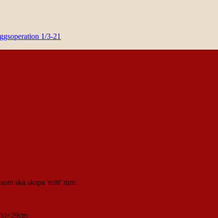
yggsoperation 1/3-21
om ska skapa 'mitt' rum.
1,5]=29cm