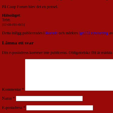
På Coop Forum blev det en pensel.
Hälsoläget
:
Trött.
[02-08-005-005]
Detta inlägg publicerades i
Boende
och märktes
lgn172 renovering
a
Lämna ett svar
Din e-postadress kommer inte publiceras.
Obligatoriska fält är märkta
Kommentar
*
Namn
*
E-postadress
*