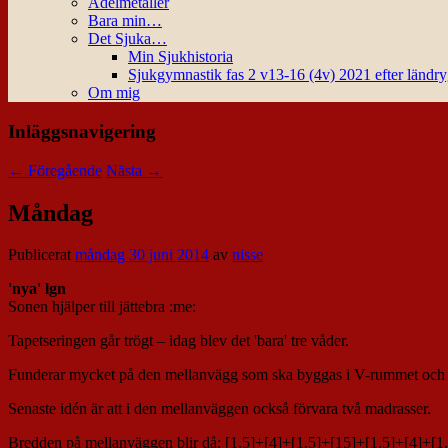
Ädelmetaller
Bara min…
Det Sjuka…
Min Sjukhistoria
Sjukgymnastik fas 2 v13-16 (4v) 2021 efter ländr
Om mig
Inläggsnavigering
←
Föregående
Nästa
→
Måndag
Publicerat
måndag 30 juni 2014
av
nisse
'nya' lgn
Sonen hjälper till jättebra :me:
Tapetseringen går trögt – idag blev det 'bara' tre våder.
Funderar mycket på den mellanvägg som ska byggas i V-rummet och s
Senaste idén är att i den mellanväggen också förvara två madrasser.
Bredden på mellanväggen blir då: [1,5]+[4]+[1,5]+[15]+[1,5]+[4]+[