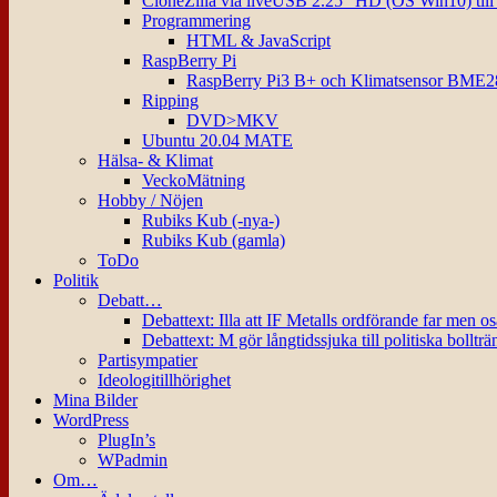
CloneZilla via liveUSB 2.25″ HD (OS Win10) til
Programmering
HTML & JavaScript
RaspBerry Pi
RaspBerry Pi3 B+ och Klimatsensor BME2
Ripping
DVD>MKV
Ubuntu 20.04 MATE
Hälsa- & Klimat
VeckoMätning
Hobby / Nöjen
Rubiks Kub (-nya-)
Rubiks Kub (gamla)
ToDo
Politik
Debatt…
Debattext: Illa att IF Metalls ordförande far men o
Debattext: M gör långtidssjuka till politiska bollträ
Partisympatier
Ideologitillhörighet
Mina Bilder
WordPress
PlugIn’s
WPadmin
Om…