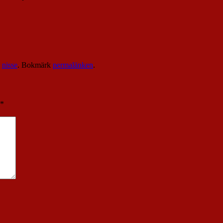
v
nisse
. Bokmärk
permalänken
.
*