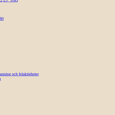
l 2,25″ SSD
80
sanning och felaktigheter
n