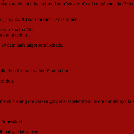
 ska vara vita och ha en bredd som 'sticker ut' ca 1cm på var sida (235
tion (15x35x220) som förvarar DVD-filmer.
ymme om 35x15x200.
an dra ut och in…
n av dem hade något som lockade.
delses för bra kvalitet för att ta bort.
 London.
te en susning om varken golv eller tapeter men lite om hur det nya köke
.
a är bestämd.
l: badspecialisten.se