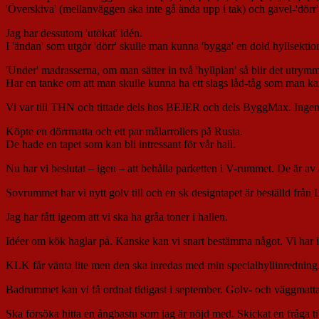
'Överskiva' (mellanväggen ska inte gå ända upp i tak) och gavel-'dörr'
Jag har dessutom 'utökat' idén.
I 'ändan' som utgör 'dörr' skulle man kunna 'bygga' en dold hyllsek
'Under' madrasserna, om man sätter in två 'hyllplan' så blir det utr
Har en tanke om att man skulle kunna ha ett slags låd-tåg som man k
Vi var till THN och tittade dels hos BEJER och dels ByggMax. Inge
Köpte en dörrmatta och ett par målarrollers på Rusta.
De hade en tapet som kan bli intressant för vår hall.
Nu har vi beslutat – igen – att behålla parketten i V-rummet. De är av all
Sovrummet har vi nytt golv till och en sk designtapet är beställd från
Jag har fått igeom att vi ska ha gråa toner i hallen.
Idéer om kök haglar på. Kanske kan vi snart bestämma något. Vi har in
KLK får vänta lite men den ska inredas med min specialhyllinredning
Badrummet kan vi få ordnat tidigast i september. Golv- och väggmatt
Ska försöka hitta en ångbastu som jag är nöjd med. Skickat en fråga til