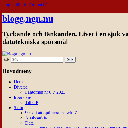
Hoppa till primärt innehåll
blogg.ngn.nu
Tyckande och tänkanden. Livet i en sjuk v
datatekniska spörsmål
Sök
Huvudmeny
Hem
Diverse
Fantomen nr 6-7 2023
Insändare
Till GP
Sidor
99 sätt att optimera ms win 7
Analysarkiv
Data