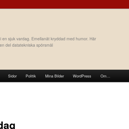
 i en sjuk vardag. Emellanåt kryddad med humor. Här
h en del datatekniska spörsmål
Sidor
Politik
Mina Bilder
WordPress
Om…
dag