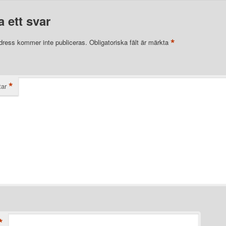
 ett svar
*
dress kommer inte publiceras.
Obligatoriska fält är märkta
*
ar
*