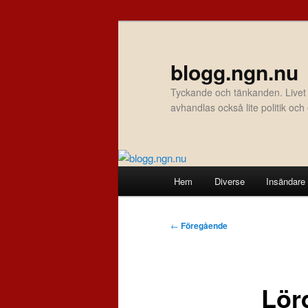
Hoppa
till
primärt
blogg.ngn.nu
innehåll
Tyckande och tänkanden. Livet
avhandlas också lite politik oc
Huvudmeny
Hem
Diverse
Insändare
Inläggsnavigering
←
Föregående
Lör