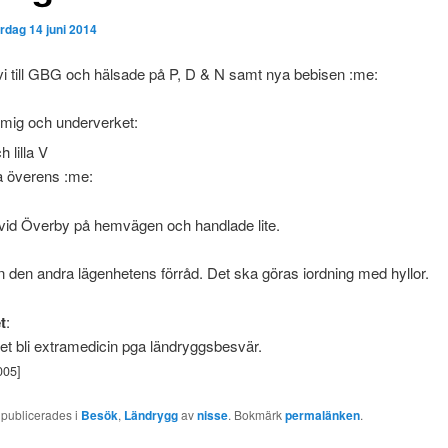
ördag 14 juni 2014
vi till GBG och hälsade på P, D & N samt nya bebisen :me:
 mig och underverket:
a överens :me:
vid Överby på hemvägen och handlade lite.
 den andra lägenhetens förråd. Det ska göras iordning med hyllor.
t
:
det bli extramedicin pga ländryggsbesvär.
005]
 publicerades i
Besök
,
Ländrygg
av
nisse
. Bokmärk
permalänken
.