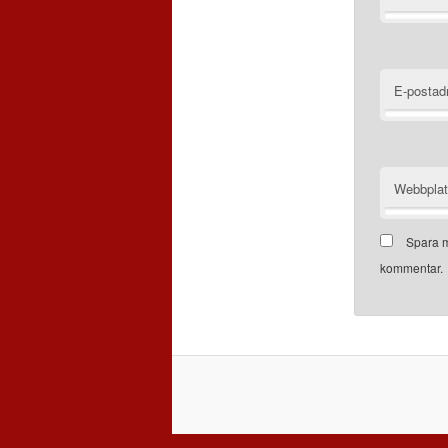
E-postad
Webbpla
Spara m
kommentar.