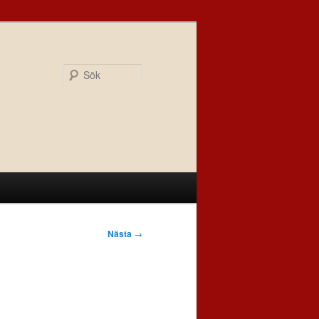
Sök
Nästa
→