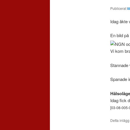
Publicerat
l
Idag åkte 
En bild på
Vi kom br
Stannade 
Spanade in
Hälsoläge
Idag fick 
[03-08-005-
Detta inlägg