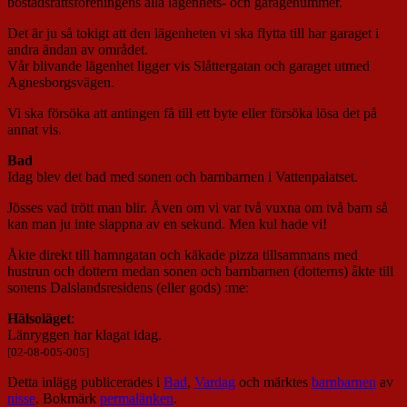
bostadsrättsföreningens alla lägenhets- och garagenummer.
Det är ju så tokigt att den lägenheten vi ska flytta till har garaget i
andra ändan av området.
Vår blivande lägenhet ligger vis Slåttergatan och garaget utmed
Agnesborgsvägen.
Vi ska försöka att antingen få till ett byte eller försöka lösa det på
annat vis.
Bad
Idag blev det bad med sonen och barnbarnen i Vattenpalatset.
Jösses vad trött man blir. Även om vi var två vuxna om två barn så
kan man ju inte slappna av en sekund. Men kul hade vi!
Åkte direkt till hamngatan och käkade pizza tillsammans med
hustrun och dottern medan sonen och barnbarnen (dotterns) åkte till
sonens Dalslandsresidens (eller gods) :me:
Hälsoläget
:
Länryggen har klagat idag.
[02-08-005-005]
Detta inlägg publicerades i
Bad
,
Vardag
och märktes
barnbarnen
av
nisse
. Bokmärk
permalänken
.