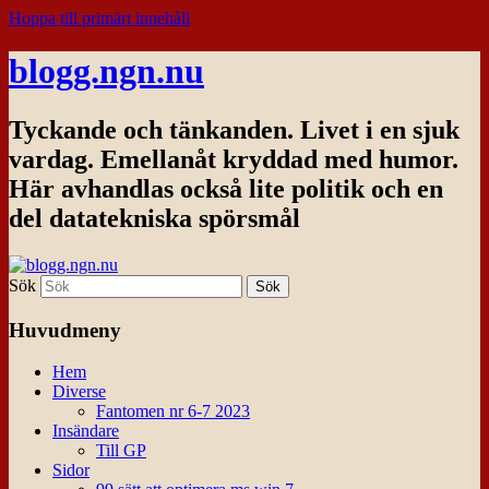
Hoppa till primärt innehåll
blogg.ngn.nu
Tyckande och tänkanden. Livet i en sjuk
vardag. Emellanåt kryddad med humor.
Här avhandlas också lite politik och en
del datatekniska spörsmål
Sök
Huvudmeny
Hem
Diverse
Fantomen nr 6-7 2023
Insändare
Till GP
Sidor