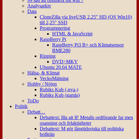
99 sätt att optimera ms win 7
Analysarkiv
Data
CloneZilla via liveUSB 2.25″ HD (OS Win10)
till 2,25″ SSD
Programmering
HTML & JavaScript
RaspBerry Pi
RaspBerry Pi3 B+ och Klimatsensor
BME280
Ripping
DVD>MKV
Ubuntu 20.04 MATE
Hälsa- & Klimat
VeckoMätning
Hobby / Nöjen
Rubiks Kub (-nya-)
Rubiks Kub (gamla)
ToDo
Politik
Debatt…
Debattext: Illa att IF Metalls ordförande far men
osanning och felaktigheter
Debattext: M gör långtidssjuka till politiska
bollträn