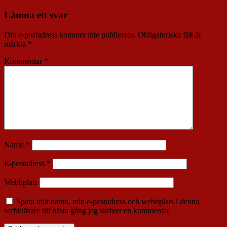
Lämna ett svar
Din e-postadress kommer inte publiceras.
Obligatoriska fält är
märkta
*
Kommentar
*
Namn
*
E-postadress
*
Webbplats
Spara mitt namn, min e-postadress och webbplats i denna
webbläsare till nästa gång jag skriver en kommentar.