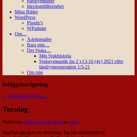
Partisympatier
Ideologitillhörighet
Mina Bilder
WordPress
PlugIn’s
WPadmin
Om…
Ädelmetaller
Bara min…
Det Sjuka…
Min Sjukhistoria
Sjukgymnastik fas 2 v13-16 (4v) 2021 efter
ländryggsoperation 1/3-21
Om mig
Inläggsnavigering
←
Föregående
Nästa
→
Torsdag
Publicerat
torsdag 12 juni 2014
av
nisse
Idag har jag gjort en utredning. Jag har dokumenterat