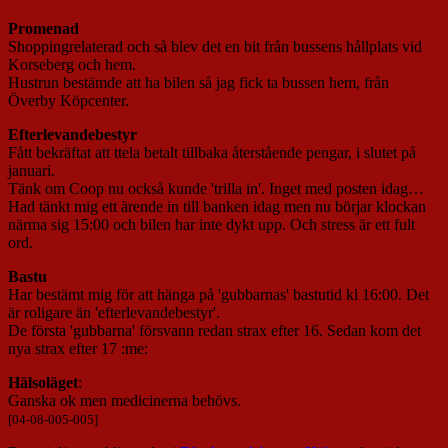
Promenad
Shoppingrelaterad och så blev det en bit från bussens hållplats vid
Korseberg och hem.
Hustrun bestämde att ha bilen så jag fick ta bussen hem, från
Överby Köpcenter.
Efterlevandebestyr
Fått bekräftat att ttela betalt tillbaka återstående pengar, i slutet på
januari.
Tänk om Coop nu också kunde 'trilla in'. Inget med posten idag…
Had tänkt mig ett ärende in till banken idag men nu börjar klockan
närma sig 15:00 och bilen har inte dykt upp. Och stress är ett fult
ord.
Bastu
Har bestämt mig för att hänga på 'gubbarnas' bastutid kl 16:00. Det
är roligare än 'efterlevandebestyr'.
De första 'gubbarna' försvann redan strax efter 16. Sedan kom det
nya strax efter 17 :me:
Hälsoläget
:
Ganska ok men medicinerna behövs.
[04-08-005-005]