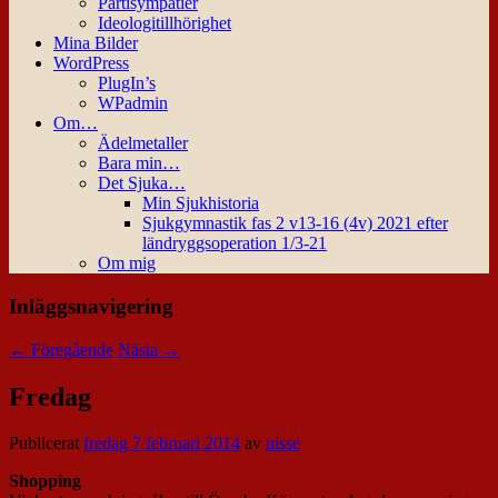
Partisympatier
Ideologitillhörighet
Mina Bilder
WordPress
PlugIn’s
WPadmin
Om…
Ädelmetaller
Bara min…
Det Sjuka…
Min Sjukhistoria
Sjukgymnastik fas 2 v13-16 (4v) 2021 efter
ländryggsoperation 1/3-21
Om mig
Inläggsnavigering
←
Föregående
Nästa
→
Fredag
Publicerat
fredag 7 februari 2014
av
nisse
Shopping