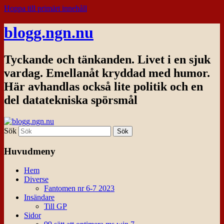
Hoppa till primärt innehåll
blogg.ngn.nu
Tyckande och tänkanden. Livet i en sjuk
vardag. Emellanåt kryddad med humor.
Här avhandlas också lite politik och en
del datatekniska spörsmål
Sök
Huvudmeny
Hem
Diverse
Fantomen nr 6-7 2023
Insändare
Till GP
Sidor