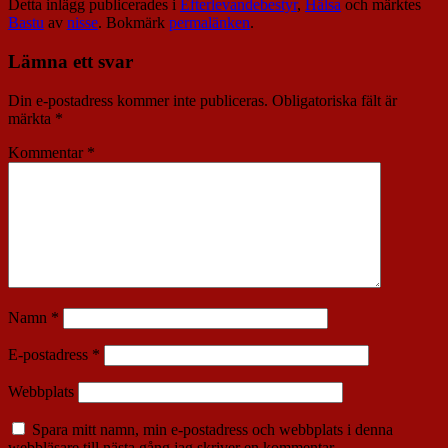
Detta inlägg publicerades i
Efterlevandebestyr
,
Hälsa
och märktes
Bastu
av
nisse
. Bokmärk
permalänken
.
Lämna ett svar
Din e-postadress kommer inte publiceras.
Obligatoriska fält är
märkta
*
Kommentar
*
Namn
*
E-postadress
*
Webbplats
Spara mitt namn, min e-postadress och webbplats i denna
webbläsare till nästa gång jag skriver en kommentar.