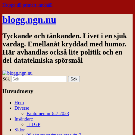
Hoppa till primärt innehåll
blogg.ngn.nu
Tyckande och tänkanden. Livet i en sjuk
vardag. Emellanåt kryddad med humor.
Här avhandlas också lite politik och en
del datatekniska spörsmål
Sök
Huvudmeny
Hem
Diverse
Fantomen nr 6-7 2023
Insändare
Till GP
Sidor