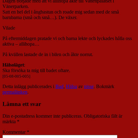
Dagen började med att vi allihopa åkte till Vattenpalatset i
Vänerparken.
Satt en hel del i ångbastun och roade mig sedan med de små
barnbarna (små och små…). De växer.
Vilade
På eftermiddagen pratade vi och barna lekte och lyckades hålla oss
aktiva – allihopa…
På kvällen lastade de in i bilen och åkte norrut.
Hälsoläget
:
Ska försöka ta mig till badet oftare.
[05-08-005-005]
Detta inlägg publicerades i
Bad
,
Hälsa
av
nisse
. Bokmärk
permalänken
.
Lämna ett svar
Din e-postadress kommer inte publiceras.
Obligatoriska fält är
märkta
*
Kommentar
*