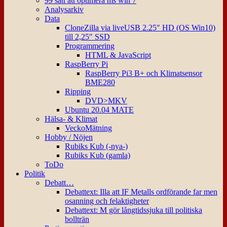
99 sätt att optimera ms win 7
Analysarkiv
Data
CloneZilla via liveUSB 2.25″ HD (OS Win10)
till 2,25″ SSD
Programmering
HTML & JavaScript
RaspBerry Pi
RaspBerry Pi3 B+ och Klimatsensor
BME280
Ripping
DVD>MKV
Ubuntu 20.04 MATE
Hälsa- & Klimat
VeckoMätning
Hobby / Nöjen
Rubiks Kub (-nya-)
Rubiks Kub (gamla)
ToDo
Politik
Debatt…
Debattext: Illa att IF Metalls ordförande far men
osanning och felaktigheter
Debattext: M gör långtidssjuka till politiska
bollträn