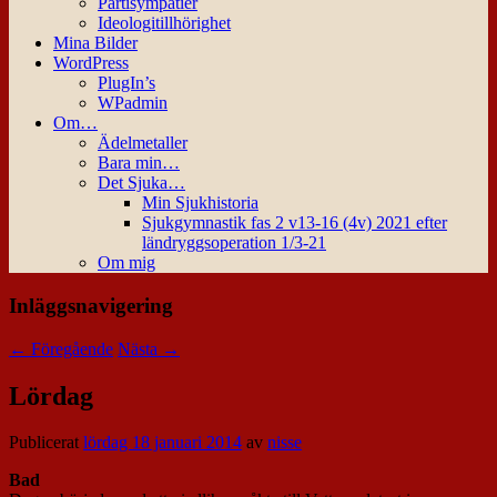
Partisympatier
Ideologitillhörighet
Mina Bilder
WordPress
PlugIn’s
WPadmin
Om…
Ädelmetaller
Bara min…
Det Sjuka…
Min Sjukhistoria
Sjukgymnastik fas 2 v13-16 (4v) 2021 efter
ländryggsoperation 1/3-21
Om mig
Inläggsnavigering
←
Föregående
Nästa
→
Lördag
Publicerat
lördag 18 januari 2014
av
nisse
Bad