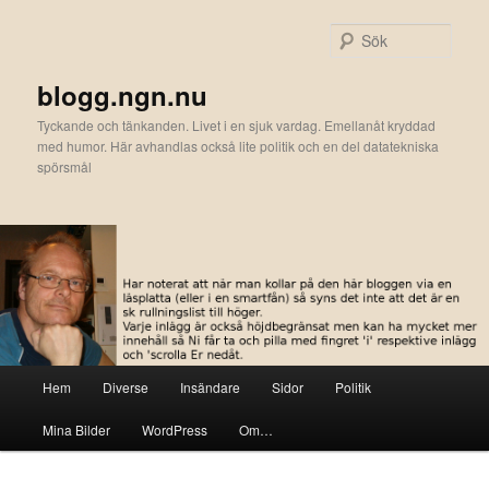
Hoppa
till
Sök
primärt
innehåll
blogg.ngn.nu
Tyckande och tänkanden. Livet i en sjuk vardag. Emellanåt kryddad
med humor. Här avhandlas också lite politik och en del datatekniska
spörsmål
Huvudmeny
Hem
Diverse
Insändare
Sidor
Politik
Mina Bilder
WordPress
Om…