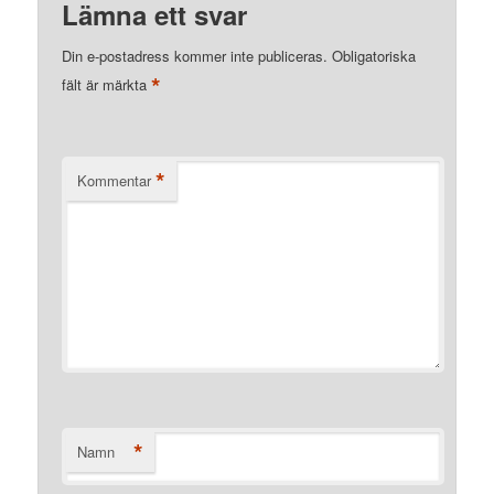
Lämna ett svar
Din e-postadress kommer inte publiceras.
Obligatoriska
*
fält är märkta
*
Kommentar
*
Namn