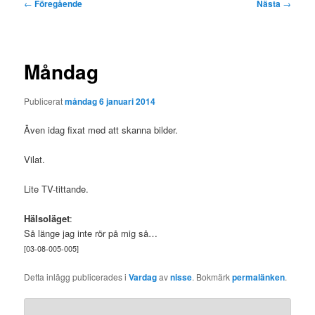
Inläggsnavigering
←
Föregående
Nästa
→
Måndag
Publicerat
måndag 6 januari 2014
Även idag fixat med att skanna bilder.
Vilat.
Lite TV-tittande.
Hälsoläget
:
Så länge jag inte rör på mig så…
[03-08-005-005]
Detta inlägg publicerades i
Vardag
av
nisse
. Bokmärk
permalänken
.