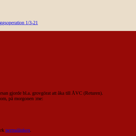
yggsoperation 1/3-21
rsan gjorde bl.a. grovgörat att åka till ÅVC (Returen).
i kom, på morgonen :me:
ärk
permalänken
.