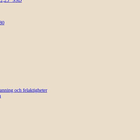
l 2,25″ SSD
80
sanning och felaktigheter
n