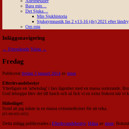
Ädelmetaller
Bara min…
Det Sjuka…
Min Sjukhistoria
Sjukgymnastik fas 2 v13-16 (4v) 2021 efter ländr
Om mig
Inläggsnavigering
←
Föregående
Nästa
→
Fredag
Publicerat
fredag 3 januari 2014
av
nisse
Efterlevandebestyr
Ytterligare en 'arbetsdag' i fars lägenhet med en massa sorterande. Bro
God ärtsoppa blev det till lunch och så fick vi en extra frukost när v
Hälsoläget
:
Synd att jag måste ta en massa extramediciner för att orka.
[05-08-005-005]
Detta inlägg publicerades i
Efterlevandebestyr
,
Hälsa
av
nisse
. Bokm