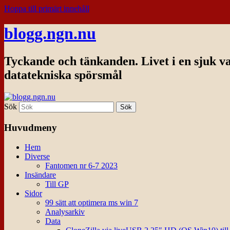
Hoppa till primärt innehåll
blogg.ngn.nu
Tyckande och tänkanden. Livet i en sjuk v
datatekniska spörsmål
Sök
Huvudmeny
Hem
Diverse
Fantomen nr 6-7 2023
Insändare
Till GP
Sidor
99 sätt att optimera ms win 7
Analysarkiv
Data