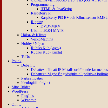
CloneZilla via liveUSB 2.25″ HD (OS Win10) til
Programmering
HTML & JavaScript
RaspBerry Pi
RaspBerry Pi3 B+ och Klimatsensor BME2
Ripping
DVD>MKV
Ubuntu 20.04 MATE
Hälsa- & Klimat
VeckoMätning
Hobby / Nöjen
Rubiks Kub (-nya-)
Rubiks Kub (gamla)
ToDo
Politik
Debatt…
Debattext: Illa att IF Metalls ordförande far men o
Debattext: M gör långtidssjuka till politiska bollträ
Partisympatier
Ideologitillhörighet
Mina Bilder
WordPress
PlugIn’s
WPadmin
Om…