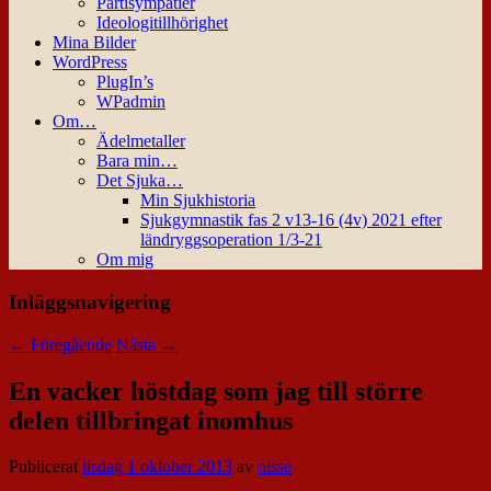
Partisympatier
Ideologitillhörighet
Mina Bilder
WordPress
PlugIn’s
WPadmin
Om…
Ädelmetaller
Bara min…
Det Sjuka…
Min Sjukhistoria
Sjukgymnastik fas 2 v13-16 (4v) 2021 efter
ländryggsoperation 1/3-21
Om mig
Inläggsnavigering
←
Föregående
Nästa
→
En vacker höstdag som jag till större
delen tillbringat inomhus
Publicerat
tisdag 1 oktober 2013
av
nisse