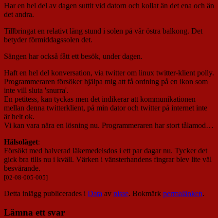
Har en hel del av dagen suttit vid datorn och kollat än det ena och än
det andra.
Tillbringat en relativt lång stund i solen på vår östra balkong. Det
betyder förmiddagssolen det.
Sängen har också fått ett besök, under dagen.
Haft en hel del konversation, via twitter om linux twitter-klient polly.
Programmeraren försöker hjälpa mig att få ordning på en ikon som
inte vill sluta 'snurra'.
En petitess, kan tyckas men det indikerar att kommunikationen
mellan denna twitterklient, på min dator och twitter på internet inte
är helt ok.
Vi kan vara nära en lösning nu. Programmeraren har stort tålamod…
Hälsoläget
:
Försökt med halverad läkemedelsdos i ett par dagar nu. Tycker det
gick bra tills nu i kväll. Värken i vänsterhandens fingrar blev lite väl
besvärande.
[02-08-005-005]
Detta inlägg publicerades i
Data
av
nisse
. Bokmärk
permalänken
.
Lämna ett svar