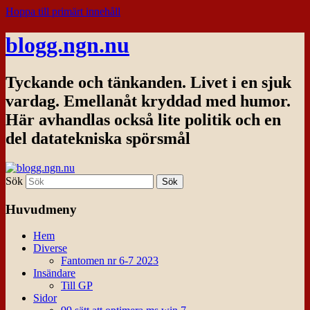
Hoppa till primärt innehåll
blogg.ngn.nu
Tyckande och tänkanden. Livet i en sjuk
vardag. Emellanåt kryddad med humor.
Här avhandlas också lite politik och en
del datatekniska spörsmål
Sök
Huvudmeny
Hem
Diverse
Fantomen nr 6-7 2023
Insändare
Till GP
Sidor