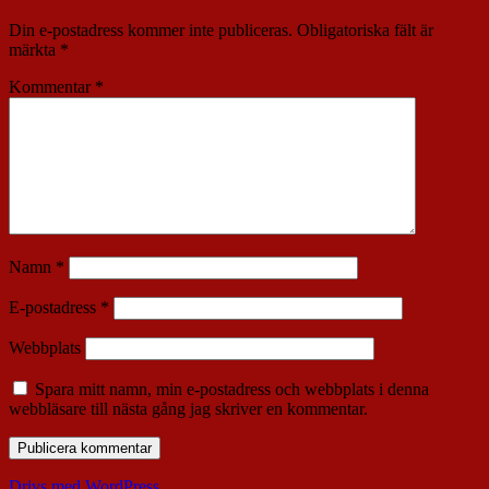
Din e-postadress kommer inte publiceras.
Obligatoriska fält är
märkta
*
Kommentar
*
Namn
*
E-postadress
*
Webbplats
Spara mitt namn, min e-postadress och webbplats i denna
webbläsare till nästa gång jag skriver en kommentar.
Drivs med WordPress