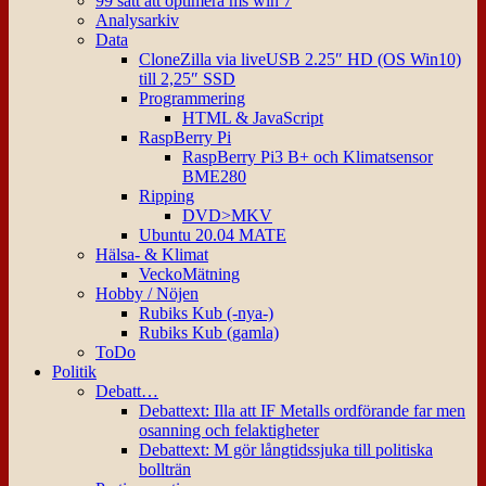
99 sätt att optimera ms win 7
Analysarkiv
Data
CloneZilla via liveUSB 2.25″ HD (OS Win10)
till 2,25″ SSD
Programmering
HTML & JavaScript
RaspBerry Pi
RaspBerry Pi3 B+ och Klimatsensor
BME280
Ripping
DVD>MKV
Ubuntu 20.04 MATE
Hälsa- & Klimat
VeckoMätning
Hobby / Nöjen
Rubiks Kub (-nya-)
Rubiks Kub (gamla)
ToDo
Politik
Debatt…
Debattext: Illa att IF Metalls ordförande far men
osanning och felaktigheter
Debattext: M gör långtidssjuka till politiska
bollträn