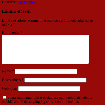
Bokmärk
permalänken
.
Lämna ett svar
Din e-postadress kommer inte publiceras.
Obligatoriska fält är
märkta
*
Kommentar
*
Namn
*
E-postadress
*
Webbplats
Spara mitt namn, min e-postadress och webbplats i denna
webbläsare till nästa gång jag skriver en kommentar.