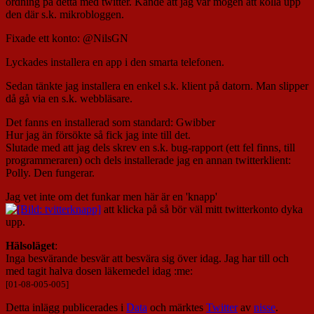
ordning på detta med twitter. Kände att jag var mogen att kolla upp
den där s.k. mikrobloggen.
Fixade ett konto: @NilsGN
Lyckades installera en app i den smarta telefonen.
Sedan tänkte jag installera en enkel s.k. klient på datorn. Man slipper
då gå via en s.k. webbläsare.
Det fanns en installerad som standard: Gwibber
Hur jag än försökte så fick jag inte till det.
Slutade med att jag dels skrev en s.k. bug-rapport (ett fel finns, till
programmeraren) och dels installerade jag en annan twitterklient:
Polly. Den fungerar.
Jag vet inte om det funkar men här är en 'knapp'
att klicka på så bör väl mitt twitterkonto dyka
upp.
Hälsoläget
:
Inga besvärande besvär att besvära sig över idag. Jag har till och
med tagit halva dosen läkemedel idag :me:
[01-08-005-005]
Detta inlägg publicerades i
Data
och märktes
Twitter
av
nisse
.