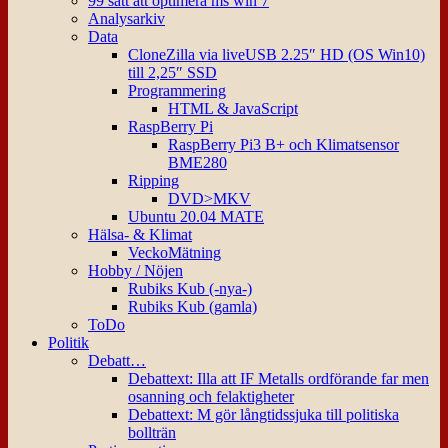
99 sätt att optimera ms win 7
Analysarkiv
Data
CloneZilla via liveUSB 2.25″ HD (OS Win10)
till 2,25″ SSD
Programmering
HTML & JavaScript
RaspBerry Pi
RaspBerry Pi3 B+ och Klimatsensor
BME280
Ripping
DVD>MKV
Ubuntu 20.04 MATE
Hälsa- & Klimat
VeckoMätning
Hobby / Nöjen
Rubiks Kub (-nya-)
Rubiks Kub (gamla)
ToDo
Politik
Debatt…
Debattext: Illa att IF Metalls ordförande far men
osanning och felaktigheter
Debattext: M gör långtidssjuka till politiska
bollträn