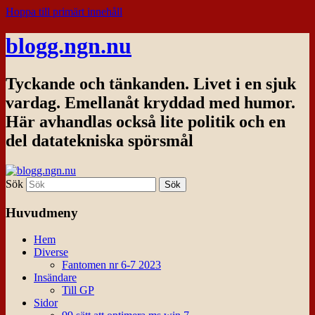
Hoppa till primärt innehåll
blogg.ngn.nu
Tyckande och tänkanden. Livet i en sjuk
vardag. Emellanåt kryddad med humor.
Här avhandlas också lite politik och en
del datatekniska spörsmål
Sök
Huvudmeny
Hem
Diverse
Fantomen nr 6-7 2023
Insändare
Till GP
Sidor