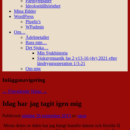
Partisympatier
Ideologitillhörighet
Mina Bilder
WordPress
PlugIn’s
WPadmin
Om…
Ädelmetaller
Bara min…
Det Sjuka…
Min Sjukhistoria
Sjukgymnastik fas 2 v13-16 (4v) 2021 efter
ländryggsoperation 1/3-21
Om mig
Inläggsnavigering
←
Föregående
Nästa
→
Idag har jag tagit igen mig
Publicerat
söndag 29 september 2013
av
nisse
Mesta delen av tiden har jag hängt framför datorn och försökt få