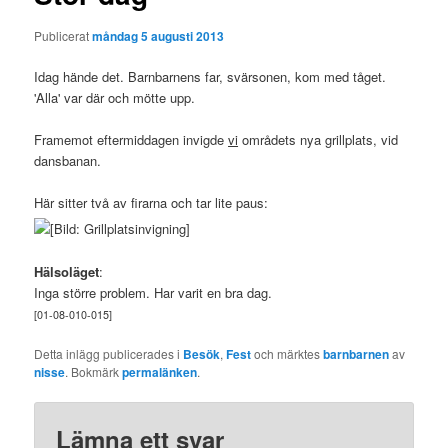
Publicerat
måndag 5 augusti 2013
Idag hände det. Barnbarnens far, svärsonen, kom med tåget.
'Alla' var där och mötte upp.
Framemot eftermiddagen invigde
vi
områdets nya grillplats, vid
dansbanan.
Här sitter två av firarna och tar lite paus:
Hälsoläget
:
Inga större problem. Har varit en bra dag.
[01-08-010-015]
Detta inlägg publicerades i
Besök
,
Fest
och märktes
barnbarnen
av
nisse
. Bokmärk
permalänken
.
Lämna ett svar