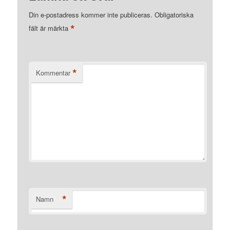
Din e-postadress kommer inte publiceras.
Obligatoriska
*
fält är märkta
*
Kommentar
*
Namn