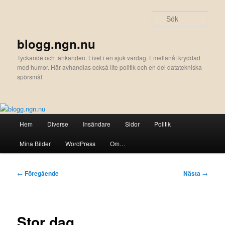
Hoppa
till
Sök
primärt
innehåll
blogg.ngn.nu
Tyckande och tänkanden. Livet i en sjuk vardag. Emellanåt kryddad
med humor. Här avhandlas också lite politik och en del datatekniska
spörsmål
Huvudmeny
Hem
Diverse
Insändare
Sidor
Politik
Mina Bilder
WordPress
Om…
Inläggsnavigering
←
Föregående
Nästa
→
Stor dag