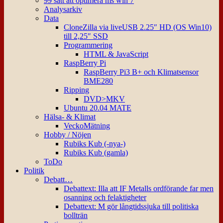
99 sätt att optimera ms win 7
Analysarkiv
Data
CloneZilla via liveUSB 2.25″ HD (OS Win10)
till 2,25″ SSD
Programmering
HTML & JavaScript
RaspBerry Pi
RaspBerry Pi3 B+ och Klimatsensor
BME280
Ripping
DVD>MKV
Ubuntu 20.04 MATE
Hälsa- & Klimat
VeckoMätning
Hobby / Nöjen
Rubiks Kub (-nya-)
Rubiks Kub (gamla)
ToDo
Politik
Debatt…
Debattext: Illa att IF Metalls ordförande far men
osanning och felaktigheter
Debattext: M gör långtidssjuka till politiska
bollträn