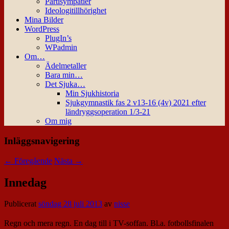
Partisympatier
Ideologitillhörighet
Mina Bilder
WordPress
PlugIn’s
WPadmin
Om…
Ädelmetaller
Bara min…
Det Sjuka…
Min Sjukhistoria
Sjukgymnastik fas 2 v13-16 (4v) 2021 efter
ländryggsoperation 1/3-21
Om mig
Inläggsnavigering
←
Föregående
Nästa
→
Innedag
Publicerat
söndag 28 juli 2013
av
nisse
Regn och mera regn. En dag till i TV-soffan. Bl.a. fotbollsfinalen