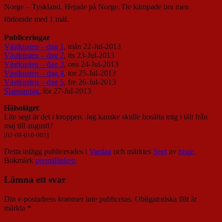
Norge – Tyskland. Hejade på Norge. De kämpade bra men
förlorade med 1 mål.
Publiceringar
Västkusten – dag 1
, mån 22-Jul-2013
Västkusten – dag 2
, tis 23-Jul-2013
Västkusten – dag 3
, ons 24-Jul-2013
Västkusten – dag 4
, tor 25-Jul-2013
Västkusten – dag 5
, fre 26-Jul-2013
Slappardag
, lör 27-Jul-2013
Hälsoläget
:
Lite segt är det i kroppen. Jag kanske skulle bosätta mig i tält från
maj till augusti?
[02-08-010-005]
Detta inlägg publicerades i
Vardag
och märktes
Segt
av
nisse
.
Bokmärk
permalänken
.
Lämna ett svar
Din e-postadress kommer inte publiceras.
Obligatoriska fält är
märkta
*