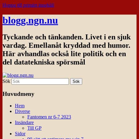
Hoppa till primärt innehåll
blogg.ngn.nu
Tyckande och tänkanden. Livet i en sjuk
vardag. Emellanåt kryddad med humor.
Här avhandlas också lite politik och en
del datatekniska spörsmål
Sök
Huvudmeny
Hem
Diverse
Fantomen nr 6-7 2023
Insändare
Till GP
Sidor