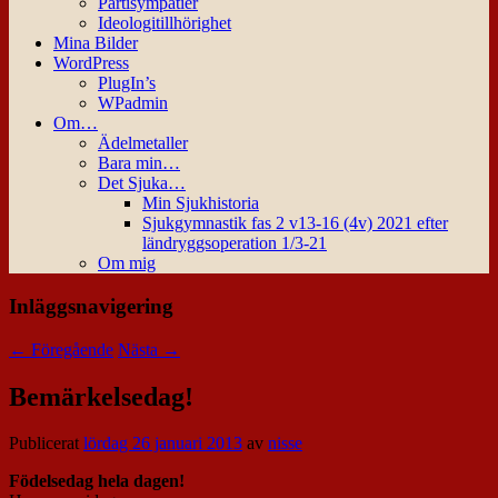
Partisympatier
Ideologitillhörighet
Mina Bilder
WordPress
PlugIn’s
WPadmin
Om…
Ädelmetaller
Bara min…
Det Sjuka…
Min Sjukhistoria
Sjukgymnastik fas 2 v13-16 (4v) 2021 efter
ländryggsoperation 1/3-21
Om mig
Inläggsnavigering
←
Föregående
Nästa
→
Bemärkelsedag!
Publicerat
lördag 26 januari 2013
av
nisse
Födelsedag hela dagen!