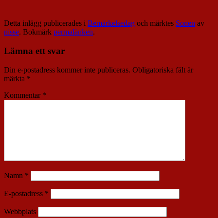
Detta inlägg publicerades i
Bemärkelsedag
och märktes
Sonen
av
nisse
. Bokmärk
permalänken
.
Lämna ett svar
Din e-postadress kommer inte publiceras.
Obligatoriska fält är
märkta
*
Kommentar
*
Namn
*
E-postadress
*
Webbplats