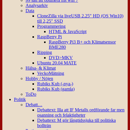
99 sätt att optimera ms win 7
Analysarkiv
Data
CloneZilla via liveUSB 2.25″ HD (OS Win10)
till 2,25″ SSD
Programmering
HTML & JavaScript
RaspBerry Pi
RaspBerry Pi3 B+ och Klimatsensor
BME280
Ripping
DVD>MKV
Ubuntu 20.04 MATE
Hälsa- & Klimat
VeckoMätning
Hobby / Nöjen
Rubiks Kub (-nya-)
Rubiks Kub (gamla)
ToDo
Politik
Debatt…
Debattext: Illa att IF Metalls ordförande far men
osanning och felaktigheter
Debattext: M gör långtidssjuka till politiska
bollträn