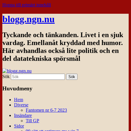
Hoppa till primärt innehåll
blogg.ngn.nu
Tyckande och tänkanden. Livet i en sjuk
vardag. Emellanåt kryddad med humor.
Här avhandlas också lite politik och en
del datatekniska spörsmål
Sök
Huvudmeny
Hem
Diverse
Fantomen nr 6-7 2023
Insändare
Till GP
Sidor