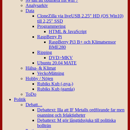
99 sätt att optimera ms win 7
Analysarkiv
Data
CloneZilla via liveUSB 2.25″ HD (OS Win10)
till 2,25″ SSD
Programmering
HTML & JavaScript
RaspBerry Pi
RaspBerry Pi3 B+ och Klimatsensor
BME280
Ripping
DVD>MKV
Ubuntu 20.04 MATE
Hälsa- & Klimat
VeckoMätning
Hobby / Nöjen
Rubiks Kub (-nya-)
Rubiks Kub (gamla)
ToDo
Politik
Debatt…
Debattext: Illa att IF Metalls ordförande far men
osanning och felaktigheter
Debattext: M gör långtidssjuka till politiska
bollträn