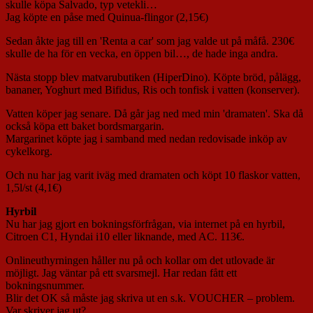
skulle köpa Salvado, typ vetekli…
Jag köpte en påse med Quinua-flingor (2,15€)
Sedan åkte jag till en 'Renta a car' som jag valde ut på måfå. 230€
skulle de ha för en vecka, en öppen bil…, de hade inga andra.
Nästa stopp blev matvarubutiken (HiperDino). Köpte bröd, pålägg,
bananer, Yoghurt med Bifidus, Ris och tonfisk i vatten (konserver).
Vatten köper jag senare. Då går jag ned med min 'dramaten'. Ska då
också köpa ett baket bordsmargarin.
Margarinet köpte jag i samband med nedan redovisade inköp av
cykelkorg.
Och nu har jag varit iväg med dramaten och köpt 10 flaskor vatten,
1,5l/st (4,1€)
Hyrbil
Nu har jag gjort en bokningsförfrågan, via internet på en hyrbil,
Citroen C1, Hyndai i10 eller liknande, med AC. 113€.
Onlineuthyrningen håller nu på och kollar om det utlovade är
möjligt. Jag väntar på ett svarsmejl. Har redan fått ett
bokningsnummer.
Blir det OK så måste jag skriva ut en s.k. VOUCHER – problem.
Var skriver jag ut?