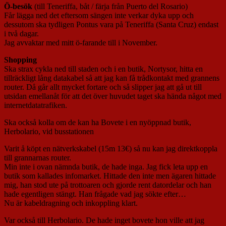
Ö-besök
(till Teneriffa, båt / färja från Puerto del Rosario)
Får lägga ned det eftersom sängen inte verkar dyka upp och
dessutom ska tydligen Pontus vara på Teneriffa (Santa Cruz) endast
i två dagar.
Jag avvaktar med mitt ö-farande till i November.
Shopping
Ska strax cykla ned till staden och i en butik, Nortysor, hitta en
tillräckligt lång datakabel så att jag kan få trådkontakt med grannens
router. Då går allt mycket fortare och så slipper jag att gå ut till
utsidan emellanåt för att det över huvudet taget ska hända något med
internetdatatrafiken.
Ska också kolla om de kan ha Bovete i en nyöppnad butik,
Herbolario, vid busstationen
Varit å köpt en nätverkskabel (15m 13€) så nu kan jag direktkoppla
till grannarnas router.
Min inte i ovan nämnda butik, de hade inga. Jag fick leta upp en
butik som kallades infomarket. Hittade den inte men ägaren hittade
mig, han stod ute på trottoaren och gjorde rent datordelar och han
hade egentligen stängt. Han frågade vad jag sökte efter…
Nu är kabeldragning och inkoppling klart.
Var också till Herbolario. De hade inget bovete hon ville att jag