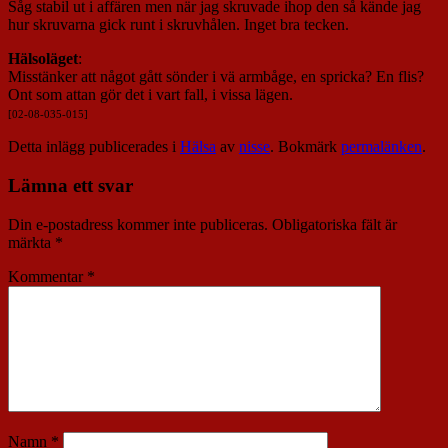
Såg stabil ut i affären men när jag skruvade ihop den så kände jag
hur skruvarna gick runt i skruvhålen. Inget bra tecken.
Hälsoläget
:
Misstänker att något gått sönder i vä armbåge, en spricka? En flis?
Ont som attan gör det i vart fall, i vissa lägen.
[02-08-035-015]
Detta inlägg publicerades i
Hälsa
av
nisse
. Bokmärk
permalänken
.
Lämna ett svar
Din e-postadress kommer inte publiceras.
Obligatoriska fält är
märkta
*
Kommentar
*
Namn
*