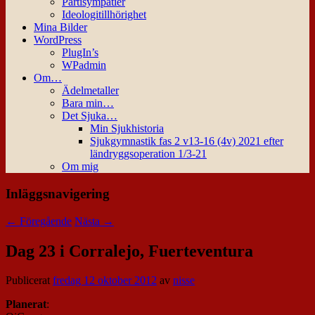
Partisympatier
Ideologitillhörighet
Mina Bilder
WordPress
PlugIn’s
WPadmin
Om…
Ädelmetaller
Bara min…
Det Sjuka…
Min Sjukhistoria
Sjukgymnastik fas 2 v13-16 (4v) 2021 efter
ländryggsoperation 1/3-21
Om mig
Inläggsnavigering
←
Föregående
Nästa
→
Dag 23 i Corralejo, Fuerteventura
Publicerat
fredag 12 oktober 2012
av
nisse
Planerat
: