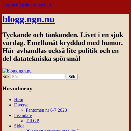
Hoppa till primärt innehåll
blogg.ngn.nu
Tyckande och tänkanden. Livet i en sjuk
vardag. Emellanåt kryddad med humor.
Här avhandlas också lite politik och en
del datatekniska spörsmål
Sök
Huvudmeny
Hem
Diverse
Fantomen nr 6-7 2023
Insändare
Till GP
Sidor