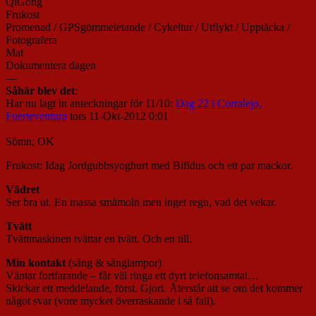
QiGong
Frukost
Promenad / GPSgömmeletande / Cykeltur / Utflykt / Upptäcka /
Fotografera
Mat
Dokumentera dagen
—
Såhär blev det
:
Har nu lagt in anteckningar för 11/10:
Dag 22 i Corralejo,
Fuerteventura
tors 11-Okt-2012 0:01
Sömn; OK
Frukost: Idag Jordgubbsyoghurt med Bifidus och ett par mackor.
Vädret
Ser bra ut. En massa småmoln men inget regn, vad det vekar.
Tvätt
Tvättmaskinen tvättar en tvätt. Och en till.
Min kontakt
(säng & sänglampor)
Väntar fortfarande – får väl ringa ett dyrt telefonsamtal…
Skickar ett meddelande, först. Gjort. Återstår att se om det kommer
något svar (vore mycket överraskande i så fall).