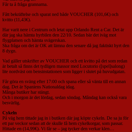
Får ta å fråga grannarna.
Fått bekräftelse och sparat ned både VOUCHER (101,6€) och
kvitto (11,43€).
Har varit nere i Centrum och letat upp Orlando Rent a Car. Det är
där jag ska hämta hyrbilen den 22/10. Sedan bär det iväg mot
flygplatsen och hämta svägerskan.
Ska fråga om det är OK att lämna den senare då jag faktiskt hyrt den
8 dygn.
Vad gäller utskrifter av VOUCHER och ett kvitto på det som redan
är betalt så finns det tydligen massor med Locutorio ([spel]salong)
lite nordväst om bensinstationen som ligger i slutet på huvudgatan.
Får göra en sväng efter 17:00 och spana eller så vänta till en annan
dag. Det är Spaniens Nationaldag idag.
Många butiker har stängt.
Och i morgon är det lördag, sedan söndag. Måndag kan också vara
besvärlig.
Cykeln
På väg hem tittade jag in i butiken där jag köpte cykeln. De sa ju för
ett par veckor sedan att de skulle få hem cykelkorgar, som passar.
Hittade en (14,99€). Vi får se – jag tycker den verkar klen…