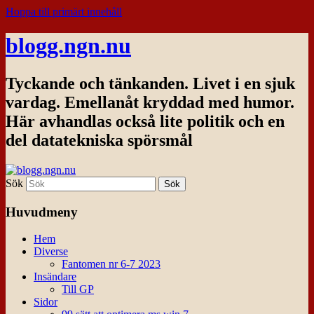
Hoppa till primärt innehåll
blogg.ngn.nu
Tyckande och tänkanden. Livet i en sjuk
vardag. Emellanåt kryddad med humor.
Här avhandlas också lite politik och en
del datatekniska spörsmål
Sök
Huvudmeny
Hem
Diverse
Fantomen nr 6-7 2023
Insändare
Till GP
Sidor