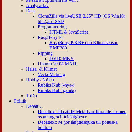
99 sätt att optimera ms win 7
Analysarkiv
Data
CloneZilla via liveUSB 2.25″ HD (OS Win10)
till 2,25″ SSD
Programmering
HTML & JavaScript
RaspBerry Pi
RaspBerry Pi3 B+ och Klimatsensor
BME280
Ripping
DVD>MKV
Ubuntu 20.04 MATE
Hälsa- & Klimat
VeckoMätning
Hobby / Nöjen
Rubiks Kub (-nya-)
Rubiks Kub (gamla)
ToDo
Politik
Debatt…
Debattext: Illa att IF Metalls ordförande far men
osanning och felaktigheter
Debattext: M gör långtidssjuka till politiska
bollträn