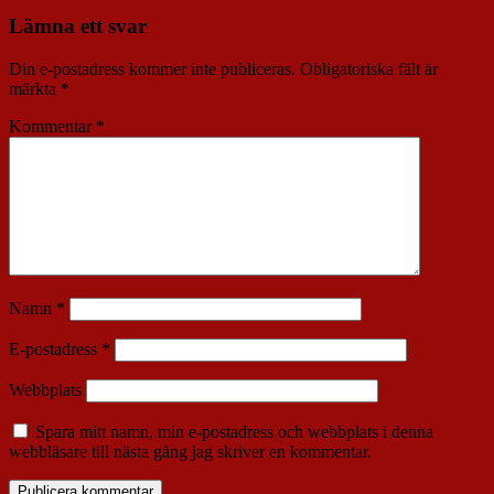
Lämna ett svar
Din e-postadress kommer inte publiceras.
Obligatoriska fält är
märkta
*
Kommentar
*
Namn
*
E-postadress
*
Webbplats
Spara mitt namn, min e-postadress och webbplats i denna
webbläsare till nästa gång jag skriver en kommentar.