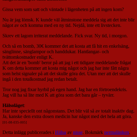
Gissa vem som satt och väntade i lägenheten på att ingen kom?
Nu är jag lömsk. K kunde väl åtminstone meddela sig att det inte blir
något av och komma med en ny tid. Nejdå, inte ett livstecken.
Skrev ett lagom irriterat meddelande. Fick svar. Ny tid, i morgon.
Och så en bomb, 30€ kommer det att kosta att få hit en enkelsäng,
sänglinne, sänglampor och handdukar. Hantlangar- och
tvättomkostnader enligt K.
Att det är en 'bomb' beror på att jag i ett tidigare meddelande frågat
K om detta kommer att kosta mig något och jag har inte fått några
som helst signaler på att det skulle göra det. Utan mer att det skulle
ingå i den totalkostnad jag redan betalt.
Tror nog jag fixar hyrbil på egen hand. Jag har en förtroendekris.
Jag vill ha så lite med K att göra som det bara går – tyvärr.
Hälsoläget
:
Har inte speciellt ont någonstans. Det blir väl så av totalt inaktiv dag.
Ja, kanske den extra dosen medicin har något med det hela att göra.
[01-08-035-005]
Detta inlägg publicerades i
Hälsa
av
nisse
. Bokmärk
permalänken
.