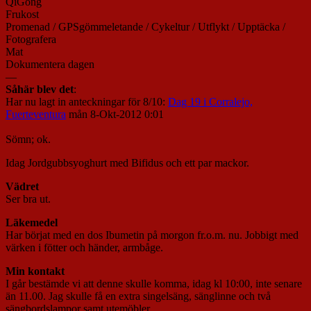
QiGong
Frukost
Promenad / GPSgömmeletande / Cykeltur / Utflykt / Upptäcka /
Fotografera
Mat
Dokumentera dagen
—
Såhär blev det
:
Har nu lagt in anteckningar för 8/10:
Dag 19 i Corralejo,
Fuerteventura
mån 8-Okt-2012 0:01
Sömn; ok.
Idag Jordgubbsyoghurt med Bifidus och ett par mackor.
Vädret
Ser bra ut.
Läkemedel
Har börjat med en dos Ibumetin på morgon fr.o.m. nu. Jobbigt med
värken i fötter och händer, armbåge.
Min kontakt
I går bestämde vi att denne skulle komma, idag kl 10:00, inte senare
än 11.00. Jag skulle få en extra singelsäng, sänglinne och två
sängbordslampor samt utemöbler.