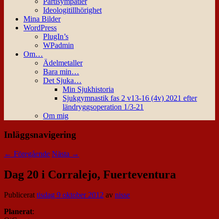
Partisympatier
Ideologitillhörighet
Mina Bilder
WordPress
PlugIn’s
WPadmin
Om…
Ädelmetaller
Bara min…
Det Sjuka…
Min Sjukhistoria
Sjukgymnastik fas 2 v13-16 (4v) 2021 efter
ländryggsoperation 1/3-21
Om mig
Inläggsnavigering
←
Föregående
Nästa
→
Dag 20 i Corralejo, Fuerteventura
Publicerat
tisdag 9 oktober 2012
av
nisse
Planerat
: