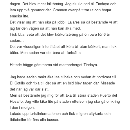
dagen. Det blev mest bilkörning. Jag skulle ned till Tindaya och
leta upp två gömmor där. Grannen ovanpå tittar ut och börjar
snacka lite.
Det visar sig att han ska på jobb i Lajares så då bestämde vi att
jag tar den vägen så att han kan åka med.
Fick bl.a. veta att det blev körkortstvång på ön bara för 6 år
sedan…
Det var visserligen inte tillåtet att köra bil utan körkort, man fick
böter. Men sedan var det bara att fortsätta
Hittade bägge gömmorna vid marmorberget Tindaya.
Jag hade sedan tänkt åka lite tillbaka och sedan åt nordväst till
El Cotillo och fixa till det så att en bild blev tagen där. Missade
det när jag var där sist.
Men så bestämde jag mig för att åka till stora staden Puerto del
Rosario. Jag ville kika lite på staden eftersom jag ska gå omkring
i den i morgon.
Letade upp turistinformationen och fick mig en citykarta och
tidtabeller för öns alla bussar.