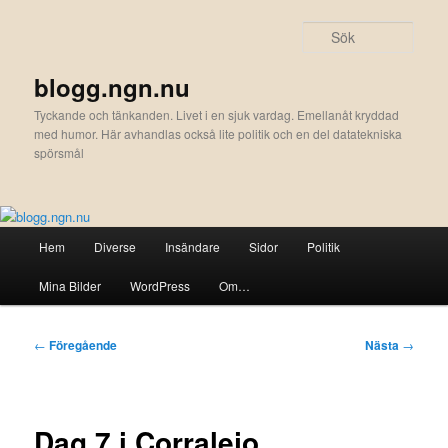
Hoppa
till
Sök
primärt
innehåll
blogg.ngn.nu
Tyckande och tänkanden. Livet i en sjuk vardag. Emellanåt kryddad
med humor. Här avhandlas också lite politik och en del datatekniska
spörsmål
Huvudmeny
Hem
Diverse
Insändare
Sidor
Politik
Mina Bilder
WordPress
Om…
Inläggsnavigering
←
Föregående
Nästa
→
Dag 7 i Corralejo,