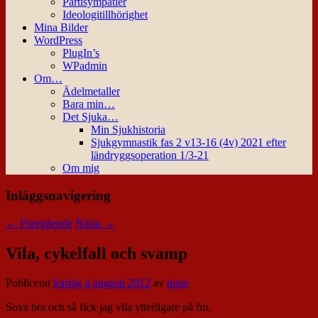
Partisympatier
Ideologitillhörighet
Mina Bilder
WordPress
PlugIn’s
WPadmin
Om…
Ädelmetaller
Bara min…
Det Sjuka…
Min Sjukhistoria
Sjukgymnastik fas 2 v13-16 (4v) 2021 efter
ländryggsoperation 1/3-21
Om mig
Inläggsnavigering
←
Föregående
Nästa
→
Vila, cykelfall och svamp
Publicerat
lördag 4 augusti 2012
av
nisse
Sova bra och så fick jag vila ytterligare på fm.