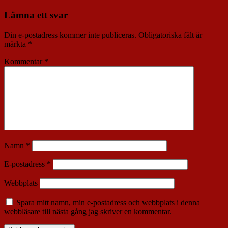
Lämna ett svar
Din e-postadress kommer inte publiceras.
Obligatoriska fält är
märkta
*
Kommentar
*
Namn
*
E-postadress
*
Webbplats
Spara mitt namn, min e-postadress och webbplats i denna
webbläsare till nästa gång jag skriver en kommentar.