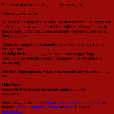
Framåt em åkte hustrun och jag ut i Svampskogen.
Vi hade cyklarna med.
En bit in på en skogsväg lyckades jag att med framhjulet hamna i ett
'spår' så jag for av cykeln på ett ick stilfullt sätt. Känns som att jag
knäckt minst två revben. Klagar dock inte – det gör ju bara ont så
länge jag andas…
Vi hittade svamp (Gula kantareller) så vi blev nöjda. Ca 4-5 liter
färdigrensad.
Ovanligt lite irriterande flygfä? Inte en enda mygga? Inga
Älgflugor? En enda liten broms (
Tabanidae
), var det enda som
ansatte mig.
Det blev sängen igen när vi kom hem och efter att vi fixat iordning
lite.
Hälsoläget
:
Kunde blivit en bra dag om jag inte ramlat av cykeln.
[03-08-015-025]
Detta inlägg publicerades i
Djur
,
Lederna
,
Musklerna
,
Utflykt
och
märktes
Broms
,
Kantareller
,
Svamp
av
nisse
. Bokmärk
permalänken
.