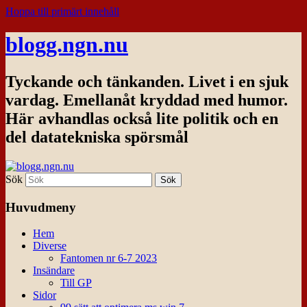
Hoppa till primärt innehåll
blogg.ngn.nu
Tyckande och tänkanden. Livet i en sjuk
vardag. Emellanåt kryddad med humor.
Här avhandlas också lite politik och en
del datatekniska spörsmål
Sök
Huvudmeny
Hem
Diverse
Fantomen nr 6-7 2023
Insändare
Till GP
Sidor