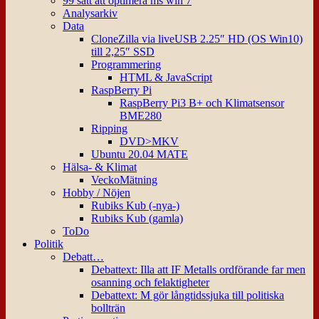
99 sätt att optimera ms win 7
Analysarkiv
Data
CloneZilla via liveUSB 2.25″ HD (OS Win10)
till 2,25″ SSD
Programmering
HTML & JavaScript
RaspBerry Pi
RaspBerry Pi3 B+ och Klimatsensor
BME280
Ripping
DVD>MKV
Ubuntu 20.04 MATE
Hälsa- & Klimat
VeckoMätning
Hobby / Nöjen
Rubiks Kub (-nya-)
Rubiks Kub (gamla)
ToDo
Politik
Debatt…
Debattext: Illa att IF Metalls ordförande far men
osanning och felaktigheter
Debattext: M gör långtidssjuka till politiska
bollträn