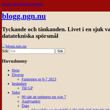
Hoppa till primärt innehåll
blogg.ngn.nu
Tyckande och tänkanden. Livet i en sjuk v
datatekniska spörsmål
Sök
Huvudmeny
Hem
Diverse
Fantomen nr 6-7 2023
Insändare
Till GP
Sidor
99 sätt att optimera ms win 7
Analysarkiv
Data