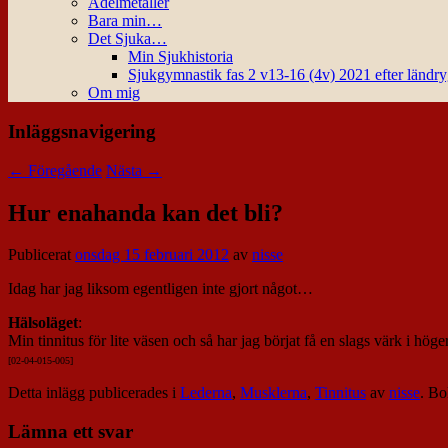
Ädelmetaller
Bara min…
Det Sjuka…
Min Sjukhistoria
Sjukgymnastik fas 2 v13-16 (4v) 2021 efter ländr
Om mig
Inläggsnavigering
←
Föregående
Nästa
→
Hur enahanda kan det bli?
Publicerat
onsdag 15 februari 2012
av
nisse
Idag har jag liksom egentligen inte gjort något…
Hälsoläget
:
Min tinnitus för lite väsen och så har jag börjat få en slags värk i hög
[02-04-015-00
5]
Detta inlägg publicerades i
Lederna
,
Musklerna
,
Tinnitus
av
nisse
. B
Lämna ett svar