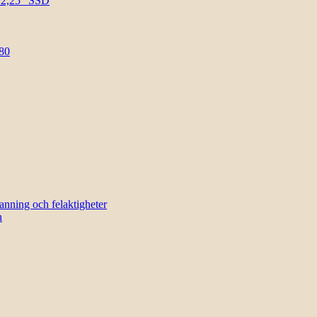
l 2,25″ SSD
80
sanning och felaktigheter
n