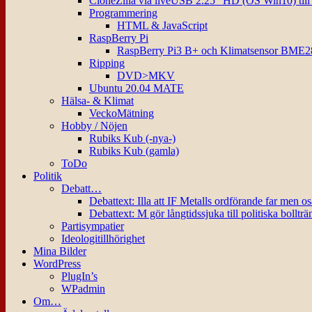
CloneZilla via liveUSB 2.25″ HD (OS Win10) til
Programmering
HTML & JavaScript
RaspBerry Pi
RaspBerry Pi3 B+ och Klimatsensor BME2
Ripping
DVD>MKV
Ubuntu 20.04 MATE
Hälsa- & Klimat
VeckoMätning
Hobby / Nöjen
Rubiks Kub (-nya-)
Rubiks Kub (gamla)
ToDo
Politik
Debatt…
Debattext: Illa att IF Metalls ordförande far men o
Debattext: M gör långtidssjuka till politiska bollträ
Partisympatier
Ideologitillhörighet
Mina Bilder
WordPress
PlugIn’s
WPadmin
Om…