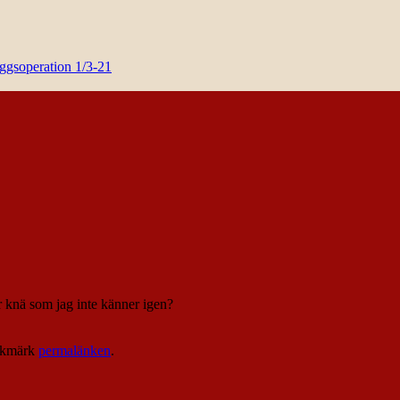
yggsoperation 1/3-21
er knä som jag inte känner igen?
okmärk
permalänken
.