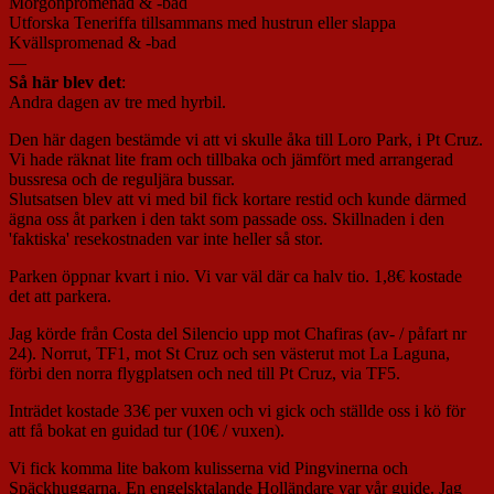
Morgonpromenad & -bad
Utforska Teneriffa tillsammans med hustrun eller slappa
Kvällspromenad & -bad
—
Så här blev det
:
Andra dagen av tre med hyrbil.
Den här dagen bestämde vi att vi skulle åka till Loro Park, i Pt Cruz.
Vi hade räknat lite fram och tillbaka och jämfört med arrangerad
bussresa och de reguljära bussar.
Slutsatsen blev att vi med bil fick kortare restid och kunde därmed
ägna oss åt parken i den takt som passade oss. Skillnaden i den
'faktiska' resekostnaden var inte heller så stor.
Parken öppnar kvart i nio. Vi var väl där ca halv tio. 1,8€ kostade
det att parkera.
Jag körde från Costa del Silencio upp mot Chafiras (av- / påfart nr
24). Norrut, TF1, mot St Cruz och sen västerut mot La Laguna,
förbi den norra flygplatsen och ned till Pt Cruz, via TF5.
Inträdet kostade 33€ per vuxen och vi gick och ställde oss i kö för
att få bokat en guidad tur (10€ / vuxen).
Vi fick komma lite bakom kulisserna vid Pingvinerna och
Späckhuggarna. En engelsktalande Holländare var vår guide. Jag