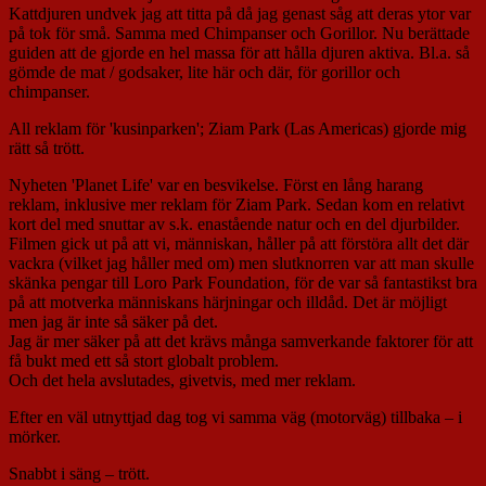
Kattdjuren undvek jag att titta på då jag genast såg att deras ytor var
på tok för små. Samma med Chimpanser och Gorillor. Nu berättade
guiden att de gjorde en hel massa för att hålla djuren aktiva. Bl.a. så
gömde de mat / godsaker, lite här och där, för gorillor och
chimpanser.
All reklam för 'kusinparken'; Ziam Park (Las Americas) gjorde mig
rätt så trött.
Nyheten 'Planet Life' var en besvikelse. Först en lång harang
reklam, inklusive mer reklam för Ziam Park. Sedan kom en relativt
kort del med snuttar av s.k. enastående natur och en del djurbilder.
Filmen gick ut på att vi, människan, håller på att förstöra allt det där
vackra (vilket jag håller med om) men slutknorren var att man skulle
skänka pengar till Loro Park Foundation, för de var så fantastikst bra
på att motverka människans härjningar och illdåd. Det är möjligt
men jag är inte så säker på det.
Jag är mer säker på att det krävs många samverkande faktorer för att
få bukt med ett så stort globalt problem.
Och det hela avslutades, givetvis, med mer reklam.
Efter en väl utnyttjad dag tog vi samma väg (motorväg) tillbaka – i
mörker.
Snabbt i säng – trött.