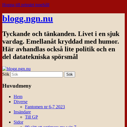
Hoppa till primärt innehåll
blogg.ngn.nu
Tyckande och tänkanden. Livet i en sjuk
vardag. Emellanåt kryddad med humor.
Här avhandlas också lite politik och en
del datatekniska spörsmål
Sök
Huvudmeny
Hem
Diverse
Fantomen nr 6-7 2023
Insändare
Till GP
Sidor