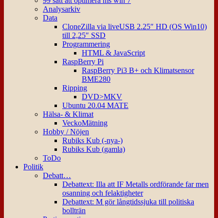
99 sätt att optimera ms win 7
Analysarkiv
Data
CloneZilla via liveUSB 2.25″ HD (OS Win10)
till 2,25″ SSD
Programmering
HTML & JavaScript
RaspBerry Pi
RaspBerry Pi3 B+ och Klimatsensor
BME280
Ripping
DVD>MKV
Ubuntu 20.04 MATE
Hälsa- & Klimat
VeckoMätning
Hobby / Nöjen
Rubiks Kub (-nya-)
Rubiks Kub (gamla)
ToDo
Politik
Debatt…
Debattext: Illa att IF Metalls ordförande far men
osanning och felaktigheter
Debattext: M gör långtidssjuka till politiska
bollträn