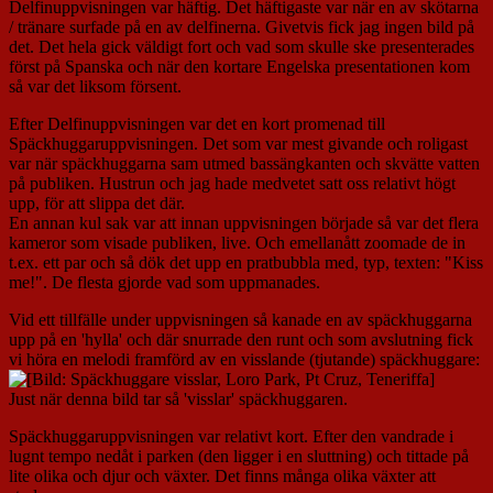
Delfinuppvisningen var häftig. Det häftigaste var när en av skötarna
/ tränare surfade på en av delfinerna. Givetvis fick jag ingen bild på
det. Det hela gick väldigt fort och vad som skulle ske presenterades
först på Spanska och när den kortare Engelska presentationen kom
så var det liksom försent.
Efter Delfinuppvisningen var det en kort promenad till
Späckhuggaruppvisningen. Det som var mest givande och roligast
var när späckhuggarna sam utmed bassängkanten och skvätte vatten
på publiken. Hustrun och jag hade medvetet satt oss relativt högt
upp, för att slippa det där.
En annan kul sak var att innan uppvisningen började så var det flera
kameror som visade publiken, live. Och emellanått zoomade de in
t.ex. ett par och så dök det upp en pratbubbla med, typ, texten: "Kiss
me!". De flesta gjorde vad som uppmanades.
Vid ett tillfälle under uppvisningen så kanade en av späckhuggarna
upp på en 'hylla' och där snurrade den runt och som avslutning fick
vi höra en melodi framförd av en visslande (tjutande) späckhuggare:
Just när denna bild tar så 'visslar' späckhuggaren.
Späckhuggaruppvisningen var relativt kort. Efter den vandrade i
lugnt tempo nedåt i parken (den ligger i en sluttning) och tittade på
lite olika och djur och växter. Det finns många olika växter att