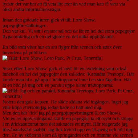
tyckte det var bra att få veta lite mer än vad man kan få veta via
olika andra informationsvägar.
Innan den guidade turen gick vi till: Loro Show,
papegojföreställningen.
Den var kul. Vi satt i en stor sal och de lät en hel del stora papegojor
flyga omkring och en del gjorde en del olika uppträdande.
En bild som visar hur en ara flyger från scenen och strax över
huvudena på publiken:
Strax efter 'Loro Show' gick vi 'ned' till en avdelning som också
innehöll en hel del papegojor den kallades: 'Katandra Treetops'. Där
kunde man bl.a. gå upp i 'trädtopparna' inne i en stor fågelbur. Här
är en bild på mig och en parakit uppe bland trädtopparna:
Notera den gula kepsen. De sålde sådana vid ingången. Inget jag
ville köpa eftersom jag redan hade en hatt med mig.
Men den här 'fick' jag på papegojuppvisningen (Loro Show).
Vid en av uppvisningarna skulle en papegoja ta ett mynt och stoppa
i en drickaautomat men det saknades ett mynt. Här reagerade jag
förvånandsvärt snabbt. Jag fick kvickt upp en 1€-peng och höll upp
den. En av skötarna kom då springandes och en framme vid scenen