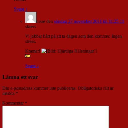
Svara
↓
nisse
den
söndag 27 november 2011 kl. 11:25 11
skrev:
Vi jobbar hårt på att ta dagen som den kommer. Ingen
stress.
Kramar!
Svara
↓
Lämna ett svar
Din e-postadress kommer inte publiceras.
Obligatoriska fält är
märkta
*
Kommentar
*