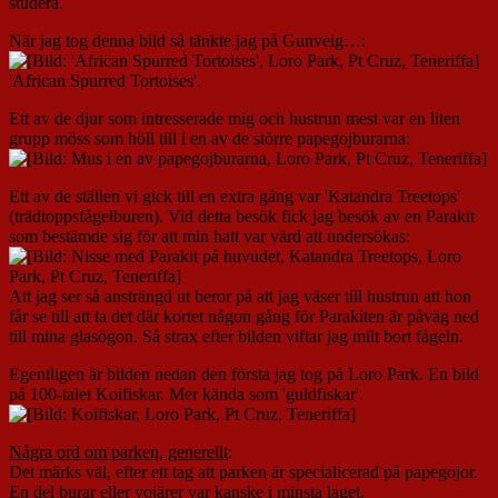
studera.
När jag tog denna bild så tänkte jag på Gunveig…:
'African Spurred Tortoises'.
Ett av de djur som intresserade mig och hustrun mest var en liten
grupp möss som höll till i en av de större papegojburarna:
Ett av de ställen vi gick till en extra gång var 'Katandra Treetops'
(trädtoppsfågelburen). Vid detta besök fick jag besök av en Parakit
som bestämde sig för att min hatt var värd att undersökas:
Att jag ser så ansträngd ut beror på att jag väser till hustrun att hon
får se till att ta det där kortet någon gång för Parakiten är påväg ned
till mina glasögon. Så strax efter bilden viftar jag milt bort fågeln.
Egentligen är bilden nedan den första jag tog på Loro Park. En bild
på 100-talet Koifiskar. Mer kända som 'guldfiskar'.
Några ord om parken, generellt
:
Det märks väl, efter ett tag att parken är specialicerad på papegojor.
En del burar eller vojärer var kanske i minsta laget.