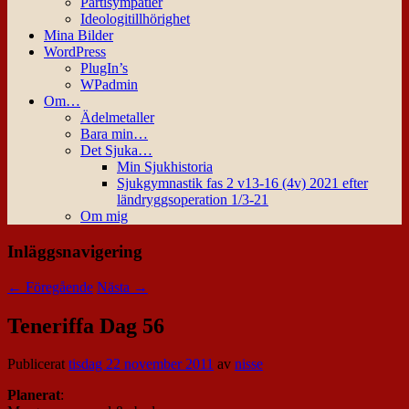
Partisympatier
Ideologitillhörighet
Mina Bilder
WordPress
PlugIn’s
WPadmin
Om…
Ädelmetaller
Bara min…
Det Sjuka…
Min Sjukhistoria
Sjukgymnastik fas 2 v13-16 (4v) 2021 efter
ländryggsoperation 1/3-21
Om mig
Inläggsnavigering
←
Föregående
Nästa
→
Teneriffa Dag 56
Publicerat
tisdag 22 november 2011
av
nisse
Planerat
: