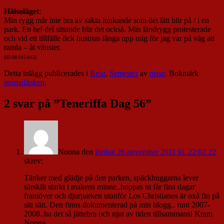
Hälsoläget
:
Min rygg mår inte bra av sakta lunkande som det lätt blir på / i en
park. En hel del sittande blir det också. Min ländrygg protesterade
och vid ett tillfälle fick hustrun fånga upp mig för jag var på väg att
ramla – åt vänster.
[02-08-015-015]
Detta inlägg publicerades i
Resa
,
Semester
av
nisse
. Bokmärk
permalänken
.
2 svar på ”
Teneriffa Dag 56
”
Nonna
den
lördag 26 november 2011 kl. 22:02 22
skrev:
Tänker med glädje på den parken, späckhuggarna lever
särskilt starkt i makens minne..hoppas ni får fina dagar
framöver och djurparken utanför Los Christianos är oxå fin på
sitt sätt. Den finns dokumenterad på min blogg.. runt 2007-
2008..ha det så jättebra och njut av tiden tillsammans! Kram
Nonna