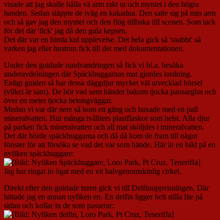
visade att jag skulle hålla vä arm rakt ut och myntet i den högra
handen. Sedan släppte de iväg en kakadua. Den satte sig på min arm
och så gav jag den myntet och den flög tillbaka till scenen. Som tack
för det där 'fick' jag då den gula kepsen.
Det där var en himla kul upplevelse. Det hela gick så 'snabbt' så
varken jag eller hustrun fick till det med dokumentationen.
Under den guidade rundvandringen så fick vi bl.a. besöka
underavdelningen där Späckhuggarnas mat gjordes iordning.
Enligt guiden så har dessa däggdjur mycket väl utvecklad hörsel
(vilket är sant). De hör vad som händer bakom tjocka pansarglas och
över en meter tjocka betongväggar.
Medan vi var där nere så kom ett gäng och baxade med en pall
mineralvatten. Hur många tvåliters plastflaskor som helst. Alla djur
på parken fick mineralvatten och all mat sköljdes i mineralvatten.
Det där hörde späckhuggarna och då då kom de fram till något
fönster för att försöka se vad det var som hände. Här är en bild på en
nyfiken späckhuggare:
Jag har ringat in ögat med en vit halvgenomskinlig cirkel.
Direkt efter den guidade turen gick vi till Delfinuppvisningen. Där
hittade jag en annan nyfiken en. En delfin ligger helt stilla lite på
sidan och kollar in de som passerar: