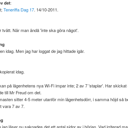
ev det
:
t;
Teneriffa Dag 17
. 14/10-2011.
r tvätt. När man ändå 'inte ska göra något'.
ng
gen idag. Men jag har loggat de jag hittade igår.
opierat idag.
kan på lägenhetens nya Wi-Fi impar inte; 2 av 7 'staplar'. Har skickat 
 till Mr Freud om det.
asten sitter 4-5 meter utanför min lägenhetsdörr, i samma höjd så b
t vara 7 av 7.
ng
jag läser nu saknades det ett antal sidor av i början. Vad irriterad ma