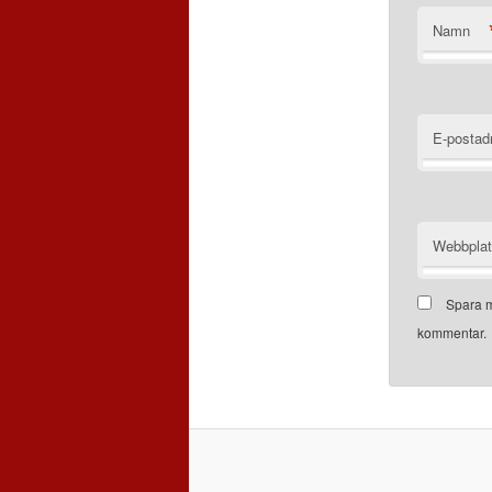
Namn
E-postad
Webbpla
Spara m
kommentar.