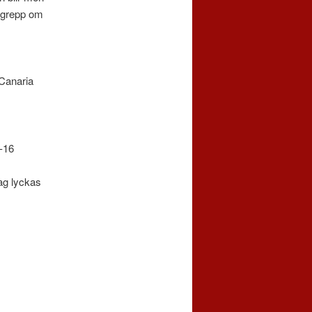
e grepp om
 Canaria
8-16
jag lyckas