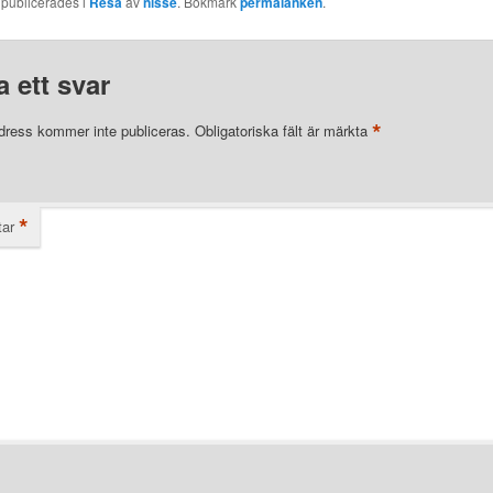
 publicerades i
Resa
av
nisse
. Bokmärk
permalänken
.
 ett svar
*
dress kommer inte publiceras.
Obligatoriska fält är märkta
*
ar