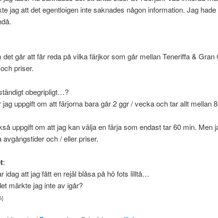
te jag att det egentloigen inte saknades någon information. Jag had
ndå.
det går att får reda på vilka färjkor som går mellan Teneriffa & Gran
 och priser.
lständigt obegripligt…?
 jag uppgift om att färjorna bara går 2 ggr / vecka och tar allt mellan 
kså uppgift om att jag kan välja en färja som endast tar 60 min. Men 
a avgångstider och / eller priser.
t
:
 idag att jag fått en rejäl blåsa på hö fots lilltå…
det märkte jag inte av igår?
5]