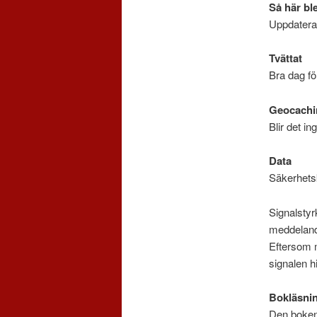
Så här bl
Uppdatera
Tvättat
Bra dag fö
Geocachi
Blir det in
Data
Säkerhetsk
Signalstyr
meddelande
Eftersom m
signalen hi
Bokläsni
Den boken 