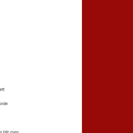
ett
orde
n blir men