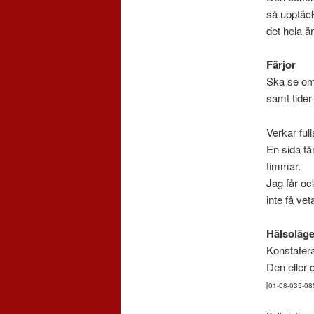
så upptäck
det hela ä
Färjor
Ska se om 
samt tider
Verkar ful
En sida får
timmar.
Jag får oc
inte få vet
Hälsoläge
Konstaterar
Den eller 
[01-08-035-08