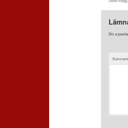
Detta inlägg
Lämna
Din e-posta
Komment