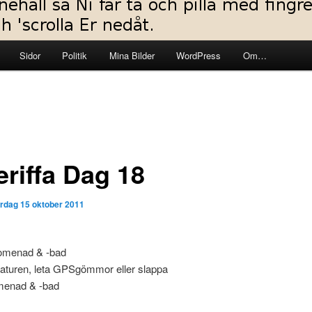
Sidor
Politik
Mina Bilder
WordPress
Om…
eriffa Dag 18
ördag 15 oktober 2011
omenad & -bad
naturen, leta GPSgömmor eller slappa
menad & -bad