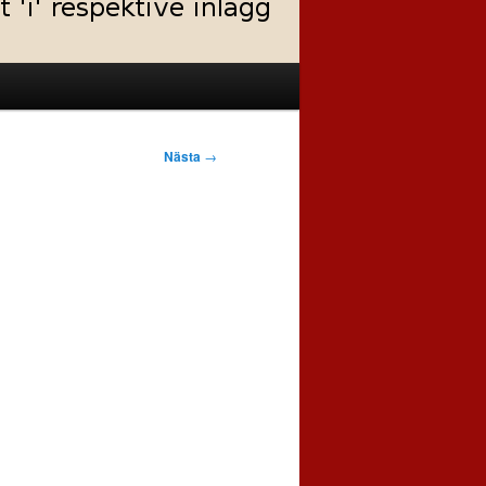
Nästa
→