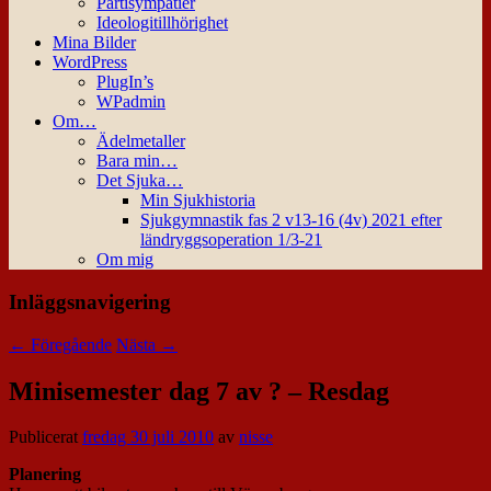
Partisympatier
Ideologitillhörighet
Mina Bilder
WordPress
PlugIn’s
WPadmin
Om…
Ädelmetaller
Bara min…
Det Sjuka…
Min Sjukhistoria
Sjukgymnastik fas 2 v13-16 (4v) 2021 efter
ländryggsoperation 1/3-21
Om mig
Inläggsnavigering
←
Föregående
Nästa
→
Minisemester dag 7 av ? – Resdag
Publicerat
fredag 30 juli 2010
av
nisse
Planering