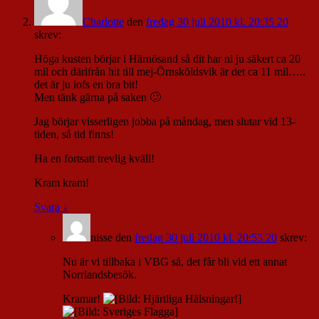
Charlotte
den
fredag 30 juli 2010 kl. 20:35 20
skrev:
Höga kusten börjar i Härnösand så dit har ni ju säkert ca 20
mil och därifrån hit till mej-Örnsköldsvik är det ca 11 mil…..
det är ju iofs en bra bit!
Men tänk gärna på saken 🙂
Jag börjar visserligen jobba på måndag, men slutar vid 13-
tiden, så tid finns!
Ha en fortsatt trevlig kväll!
Kram kram!
Svara
↓
nisse
den
fredag 30 juli 2010 kl. 20:53 20
skrev:
Nu är vi tillbaka i VBG så, det får bli vid ett annat
Norrlandsbesök.
Kramar!