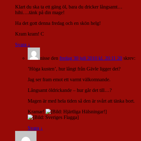
Klart du ska ta ett gäng öl, bara du dricker långsamt…
hihi….tänk på din mage!
Ha det gott denna fredag och en skön helg!
Kram kram! C
Svara
↓
nisse
den
fredag 30 juli 2010 kl. 20:11 20
skrev:
’Höga kusten’, hur långt från Gävle ligger det?
Jag ser fram emot ett varmt välkomnande.
Långsamt öldrickande – hur går det till…?
Magen är med hela tiden så den är svårt att tänka bort.
Kramar!
Svara
↓