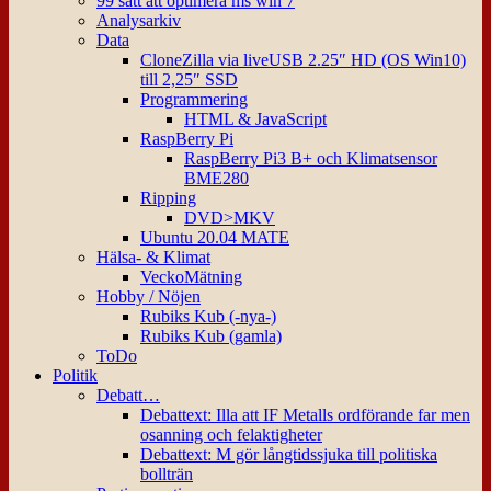
99 sätt att optimera ms win 7
Analysarkiv
Data
CloneZilla via liveUSB 2.25″ HD (OS Win10)
till 2,25″ SSD
Programmering
HTML & JavaScript
RaspBerry Pi
RaspBerry Pi3 B+ och Klimatsensor
BME280
Ripping
DVD>MKV
Ubuntu 20.04 MATE
Hälsa- & Klimat
VeckoMätning
Hobby / Nöjen
Rubiks Kub (-nya-)
Rubiks Kub (gamla)
ToDo
Politik
Debatt…
Debattext: Illa att IF Metalls ordförande far men
osanning och felaktigheter
Debattext: M gör långtidssjuka till politiska
bollträn