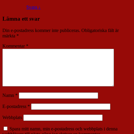
Svara
↓
Lämna ett svar
Din e-postadress kommer inte publiceras.
Obligatoriska fält är
märkta
*
Kommentar
*
Namn
*
E-postadress
*
Webbplats
Spara mitt namn, min e-postadress och webbplats i denna