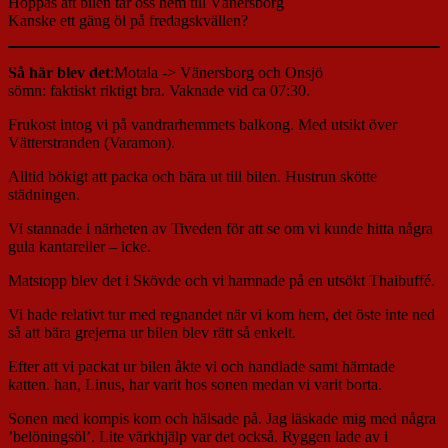
Hoppas att bilen tar oss hem till Vänersborg
Kanske ett gäng öl på fredagskvällen?
Så här blev det
:Motala -> Vänersborg och Onsjö
sömn: faktiskt riktigt bra. Vaknade vid ca 07:30.
Frukost intog vi på vandrarhemmets balkong. Med utsikt över
Vätterstranden (Varamon).
Alltid bökigt att packa och bära ut till bilen. Hustrun skötte
städningen.
Vi stannade i närheten av Tiveden för att se om vi kunde hitta några
gula kantareller – icke.
Matstopp blev det i Skövde och vi hamnade på en utsökt Thaibuffé.
Vi hade relativt tur med regnandet när vi kom hem, det öste inte ned
så att bära grejerna ur bilen blev rätt så enkelt.
Efter att vi packat ur bilen åkte vi och handlade samt hämtade
katten. han, Linus, har varit hos sonen medan vi varit borta.
Sonen med kompis kom och hälsade på. Jag läskade mig med några
’belöningsöl’. Lite värkhjälp var det också. Ryggen lade av i