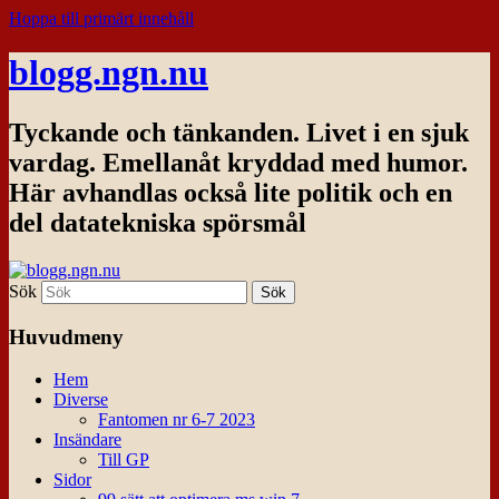
Hoppa till primärt innehåll
blogg.ngn.nu
Tyckande och tänkanden. Livet i en sjuk
vardag. Emellanåt kryddad med humor.
Här avhandlas också lite politik och en
del datatekniska spörsmål
Sök
Huvudmeny
Hem
Diverse
Fantomen nr 6-7 2023
Insändare
Till GP
Sidor