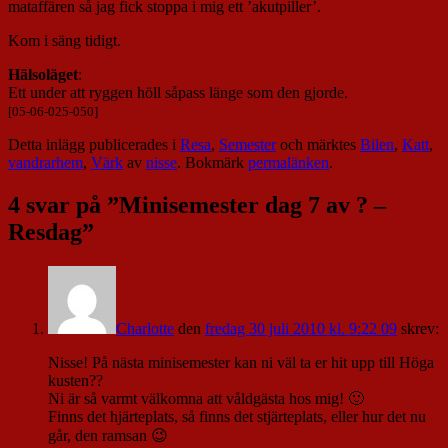
mataffären så jag fick stoppa i mig ett ’akutpiller’.
Kom i säng tidigt.
Hälsoläget
:
Ett under att ryggen höll såpass länge som den gjorde.
[05-06-025-050]
Detta inlägg publicerades i
Resa
,
Semester
och märktes
Bilen
,
Katt
,
vandrarhem
,
Värk
av
nisse
. Bokmärk
permalänken
.
4 svar på ”
Minisemester dag 7 av ? –
Resdag
”
Charlotte
den
fredag 30 juli 2010 kl. 9:22 09
skrev:
Nisse! På nästa minisemester kan ni väl ta er hit upp till Höga
kusten??
Ni är så varmt välkomna att våldgästa hos mig! 🙂
Finns det hjärteplats, så finns det stjärteplats, eller hur det nu
går, den ramsan 😉