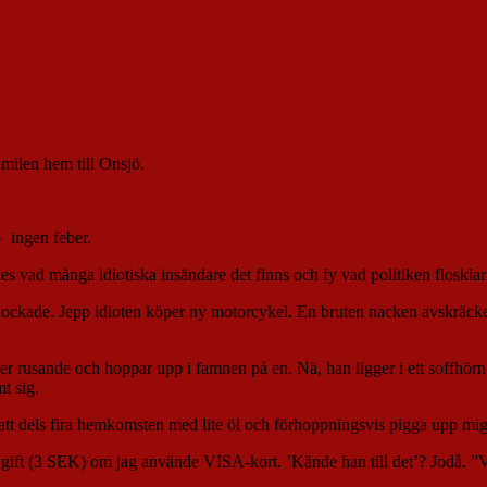
 milen hem till Onsjö.
– ingen feber.
 vad många idiotiska insändare det finns och fy vad politiken flosklar 
ch lockade. Jepp idioten köper ny motorcykel. En bruten nacken avskräc
r rusande och hoppar upp i famnen på en. Nä, han ligger i ett soffhörn
t sig.
r att dels fira hemkomsten med lite öl och förhoppningsvis pigga upp mig
 avgift (3 SEK) om jag använde VISA-kort. ’Kände han till det’? Jodå. ”Va