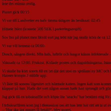
Inte det minsta orolig.
Planet gick 00:15
Vi var till Landvetter en halv timma tidigare än beräknat: 02:45
Hittade bilen (kostade 500 SEK i parkeringsavgift)
Sov bra på planet men likväl vart jag trött när jag skulle köra de ca 12
Vi var väl hemma ca 06:00.
Dusch, sängen direkt. Min hals, luftrör och lungor känns infekterade 
Vaknade ca 12:00. Frukost. Kollade posten och dagstidningarna. Istanes
Vi skulle ha kört sonen till en ort där det stod en sprillans ny MC o
Hanses kompis J ställde upp.
Vi åkte till sonens lägenhet och hämtade katten. Ingen katt som komme
klappar på han. Hade det vart någon annan hade han sprungit och göm
Jag gick till en tobaksaffär och köpte lite ’snacks’ har bestämt mig fö
I tobaksaffären kom jag i diskussion om att han inte har rätt att ta ut
– ’Hur ska jag annars få betalt?’, blev svaret.