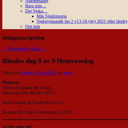
Ädelmetaller
Bara min…
Det Sjuka…
Min Sjukhistoria
Sjukgymnastik fas 2 v13-16 (4v) 2021 efter ländr
Om mig
Inläggsnavigering
←
Föregående
Nästa
→
Rhodos dag 9 av 9 Hemresedag
Publicerat
fredag 18 juni 2010
av
nisse
Planerat
:
Trött och kanske lite orolig…
Planet går från Rhodos 00:15
Planet landar på Landvetter 03:15
Hemma till Onsjö Vänersborg ca 07:00
Så här blev det
: