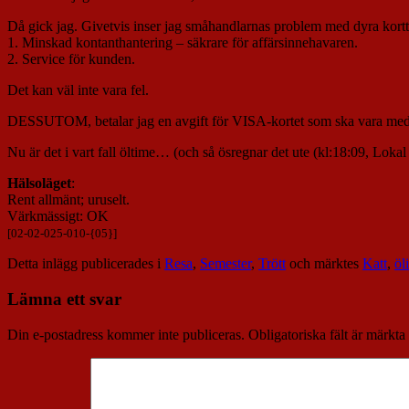
Då gick jag. Givetvis inser jag småhandlarnas problem med dyra kortte
1. Minskad kontanthantering – säkrare för affärsinnehavaren.
2. Service för kunden.
Det kan väl inte vara fel.
DESSUTOM, betalar jag en avgift för VISA-kortet som ska vara med at
Nu är det i vart fall öltime… (och så ösregnar det ute (kl:18:09, Lokal
Hälsoläget
:
Rent allmänt; uruselt.
Värkmässigt: OK
[02-02-025-010-{05}]
Detta inlägg publicerades i
Resa
,
Semester
,
Trött
och märktes
Katt
,
öl
Lämna ett svar
Din e-postadress kommer inte publiceras.
Obligatoriska fält är märkta