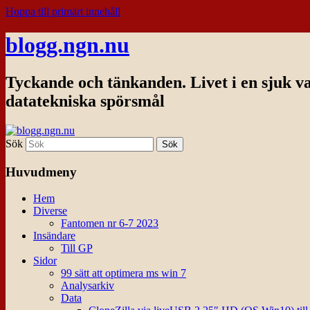
Hoppa till primärt innehåll
blogg.ngn.nu
Tyckande och tänkanden. Livet i en sjuk v
datatekniska spörsmål
Sök
Huvudmeny
Hem
Diverse
Fantomen nr 6-7 2023
Insändare
Till GP
Sidor
99 sätt att optimera ms win 7
Analysarkiv
Data