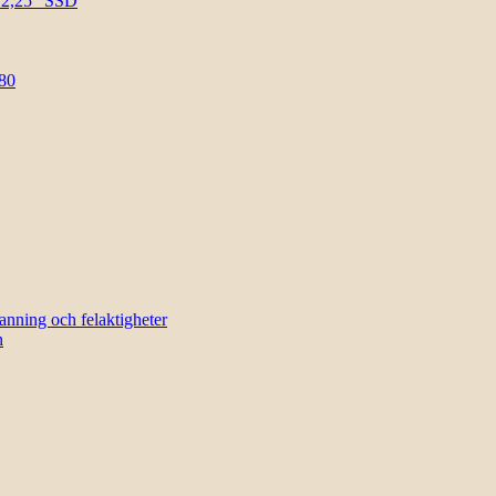
l 2,25″ SSD
80
sanning och felaktigheter
n