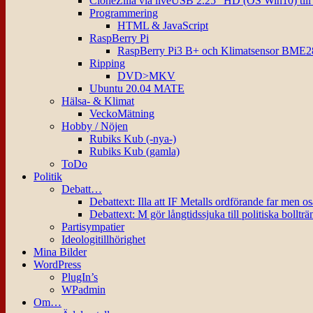
CloneZilla via liveUSB 2.25″ HD (OS Win10) til
Programmering
HTML & JavaScript
RaspBerry Pi
RaspBerry Pi3 B+ och Klimatsensor BME2
Ripping
DVD>MKV
Ubuntu 20.04 MATE
Hälsa- & Klimat
VeckoMätning
Hobby / Nöjen
Rubiks Kub (-nya-)
Rubiks Kub (gamla)
ToDo
Politik
Debatt…
Debattext: Illa att IF Metalls ordförande far men o
Debattext: M gör långtidssjuka till politiska bollträ
Partisympatier
Ideologitillhörighet
Mina Bilder
WordPress
PlugIn’s
WPadmin
Om…