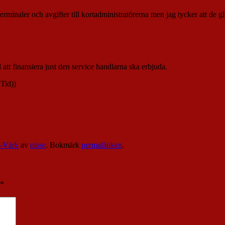
rminaler och avgifter till kortadministratörerna men jag tycker att de
t finansiera just den service handlarna ska erbjuda.
 Tid))
i-Värk
av
nisse
. Bokmärk
permalänken
.
*