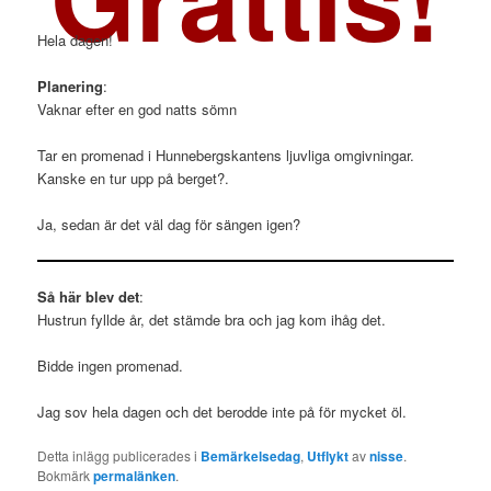
Hela dagen!
Planering
:
Vaknar efter en god natts sömn
Tar en promenad i Hunnebergskantens ljuvliga omgivningar.
Kanske en tur upp på berget?.
Ja, sedan är det väl dag för sängen igen?
Så här blev det
:
Hustrun fyllde år, det stämde bra och jag kom ihåg det.
Bidde ingen promenad.
Jag sov hela dagen och det berodde inte på för mycket öl.
Detta inlägg publicerades i
Bemärkelsedag
,
Utflykt
av
nisse
.
Bokmärk
permalänken
.