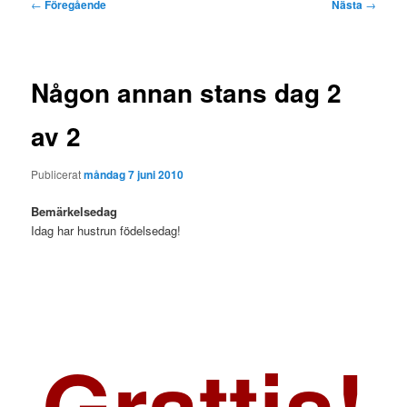
Inläggsnavigering
←
Föregående
Nästa
→
Någon annan stans dag 2
av 2
Publicerat
måndag 7 juni 2010
Bemärkelsedag
Idag har hustrun födelsedag!
Grattis!