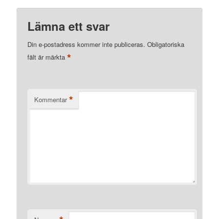
Lämna ett svar
Din e-postadress kommer inte publiceras.
Obligatoriska
*
fält är märkta
*
Kommentar