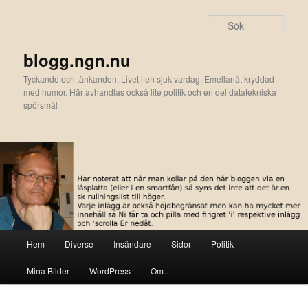
Hoppa
till
Sök
primärt
innehåll
blogg.ngn.nu
Tyckande och tänkanden. Livet i en sjuk vardag. Emellanåt kryddad
med humor. Här avhandlas också lite politik och en del datatekniska
spörsmål
Huvudmeny
Hem
Diverse
Insändare
Sidor
Politik
Mina Bilder
WordPress
Om…