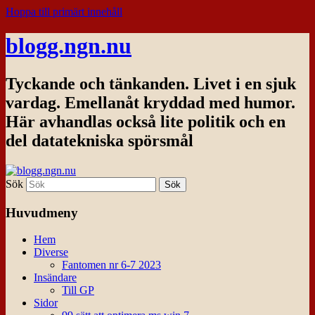
Hoppa till primärt innehåll
blogg.ngn.nu
Tyckande och tänkanden. Livet i en sjuk
vardag. Emellanåt kryddad med humor.
Här avhandlas också lite politik och en
del datatekniska spörsmål
Sök
Huvudmeny
Hem
Diverse
Fantomen nr 6-7 2023
Insändare
Till GP
Sidor