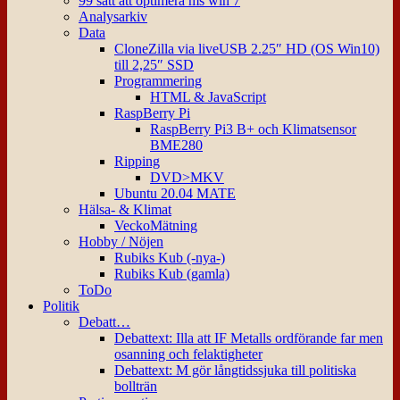
99 sätt att optimera ms win 7
Analysarkiv
Data
CloneZilla via liveUSB 2.25″ HD (OS Win10)
till 2,25″ SSD
Programmering
HTML & JavaScript
RaspBerry Pi
RaspBerry Pi3 B+ och Klimatsensor
BME280
Ripping
DVD>MKV
Ubuntu 20.04 MATE
Hälsa- & Klimat
VeckoMätning
Hobby / Nöjen
Rubiks Kub (-nya-)
Rubiks Kub (gamla)
ToDo
Politik
Debatt…
Debattext: Illa att IF Metalls ordförande far men
osanning och felaktigheter
Debattext: M gör långtidssjuka till politiska
bollträn