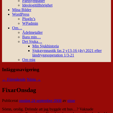
Partisympatier
Ideologitillhörighet
Mina Bilder
WordPress
PlugIn’s
WPadmin
Om…
Ädelmetaller
Bara min…
Det Sjuka…
Min Sjukhistoria
Sjukgymnastik fas 2 v13-16 (4v) 2021 efter
ländryggsoperation 1/3-21
Om mig
Inläggsnavigering
←
Föregående
Nästa
→
FixarOnsdag
Publicerat
onsdag 24 september 2008
av
nisse
Sömn, orolig. Drömde att jag byggde ett hus…? Vaknade