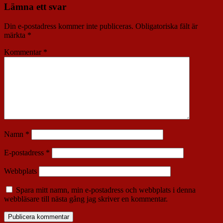
Lämna ett svar
Din e-postadress kommer inte publiceras.
Obligatoriska fält är
märkta
*
Kommentar
*
Namn
*
E-postadress
*
Webbplats
Spara mitt namn, min e-postadress och webbplats i denna
webbläsare till nästa gång jag skriver en kommentar.