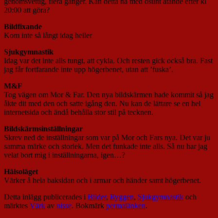
genomsvettig, flera gånger. Kan detta ha med osunt ätande efter kl
20:00 att göra?
Bildfixande
Kom inte så långt idag heller
Sjukgymnastik
Idag var det inte alls tungt, att cykla. Och resten gick också bra. Fast
jag får fortfarande inte upp högerbenet, utan att ’fuska’.
M&F
Tog vägen om Mor & Far. Den nya bildskärmen hade kommit så jag
åkte dit med den och satte igång den. Nu kan de lättare se en hel
internetsida och ändå behålla stor stil på tecknen.
Bildskärmsinställningar
Skrev ned de inställningar som var på Mor och Fars nya. Det var ju
samma märke och storlek. Men det funkade inte alls. Så nu har jag
velat bort mig i inställningarna, igen…?
Hälsoläget
Värker å hela baksidan och i armar och händer samt högerbenet.
Detta inlägg publicerades i
Bilder
,
Ryggen
,
Sjukgymnastik
och
märktes
Värk
av
nisse
. Bokmärk
permalänken
.