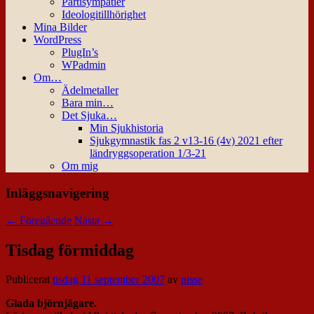
Partisympatier
Ideologitillhörighet
Mina Bilder
WordPress
PlugIn’s
WPadmin
Om…
Ädelmetaller
Bara min…
Det Sjuka…
Min Sjukhistoria
Sjukgymnastik fas 2 v13-16 (4v) 2021 efter
ländryggsoperation 1/3-21
Om mig
Inläggsnavigering
←
Föregående
Nästa
→
Tisdag förmiddag
Publicerat
tisdag 11 september 2007
av
nisse
Glada björnjägare.