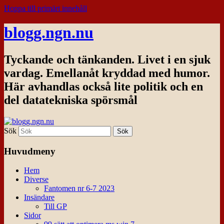
Hoppa till primärt innehåll
blogg.ngn.nu
Tyckande och tänkanden. Livet i en sjuk
vardag. Emellanåt kryddad med humor.
Här avhandlas också lite politik och en
del datatekniska spörsmål
Sök
Huvudmeny
Hem
Diverse
Fantomen nr 6-7 2023
Insändare
Till GP
Sidor