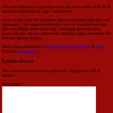
Och med anledning av spänning så kan jag skriva under på att det är
minst lika spännande att ”jaga” med kamera.
Ja nu vet jag ju inte det egentligen eftersom jag aldrig jagat djur med
skjutvapen. I min ungdoms oförstånd var vi tre kamrater som med
pilar och pilbåge skulle skjuta Älg. Vansinnigt spännande men
någon Älg blev det inte. Däremot tre skiträdda ungar som kutade för
livet hem genom skogen.
Detta inlägg publicerades i
Överfört från ngn.blogga.nu
av
nisse
.
Bokmärk
permalänken
.
Lämna ett svar
Din e-postadress kommer inte publiceras.
Obligatoriska fält är
märkta
*
Kommentar
*