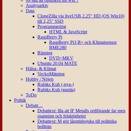
99 sätt att optimera ms win 7
Analysarkiv
Data
CloneZilla via liveUSB 2.25″ HD (OS Win10)
till 2,25″ SSD
Programmering
HTML & JavaScript
RaspBerry Pi
RaspBerry Pi3 B+ och Klimatsensor
BME280
Ripping
DVD>MKV
Ubuntu 20.04 MATE
Hälsa- & Klimat
VeckoMätning
Hobby / Nöjen
Rubiks Kub (-nya-)
Rubiks Kub (gamla)
ToDo
Politik
Debatt…
Debattext: Illa att IF Metalls ordförande far men
osanning och felaktigheter
Debattext: M gör långtidssjuka till politiska
bollträn