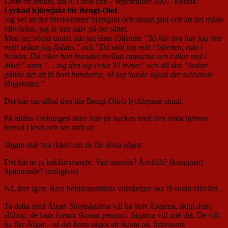
Läste en artikel, sid 9, i ttela den 7 sepetember 2007. Rubrik:
Lyckad björnjakt för Bengt-Olof
.
Jag vet att det förekommer björnjakt och annan jakt och att det måste
viltvårdas, jag är inte naiv på det sättet.
Men jag börjar undra när jag läser följande: ”
Så här bra har jag inte
mått sedan jag föddes.
” och ”
Då sköt jag mitt i björnen, rakt i
bröstet. Då viker han huvudet mellan ramarna och rullar ned i
diket.
” samt ”
… tog den sig cirka 30 meter.
” och till slut ”
Sedan
gällde det att få bort hundarna, så jag kunde skjuta det avlivande
fångskottet.
”
Det här var alltså den här Bengt-Olofs lyckligaste stund.
På bilden i tidningen sitter han på backen med den döda björnes
huvud i knät och ser stolt ut.
Jägare mår bra (bäst) om de får döda något.
Det här är ju beklämmande. Vad uppnås? Ärofullt? (knappast)
Spännande? (troligtvis)
Nä, åter igen: Bara heltidsanställda viltvårdare ska få sköta viltvård.
Ta detta med Älgar. Skogsägarna vill ha bort Älgarna, skjut dem,
allihop, de bara förstör (kostar pengar). Jägarna vill inte det. De vill
ha fler Älgar – så det finns något att skjuta på. Intressant.