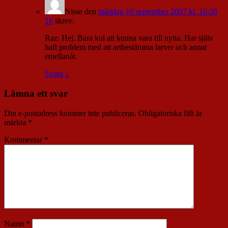
Nisse
den
måndag 10 september 2007 kl. 16:39
16
skrev:
Raz: Hej. Bara kul att kunna vara till nytta. Har själv
haft problem med att artbestämma larver och annat
emellanåt.
Svara
↓
Lämna ett svar
Din e-postadress kommer inte publiceras.
Obligatoriska fält är
märkta
*
Kommentar
*
Namn
*