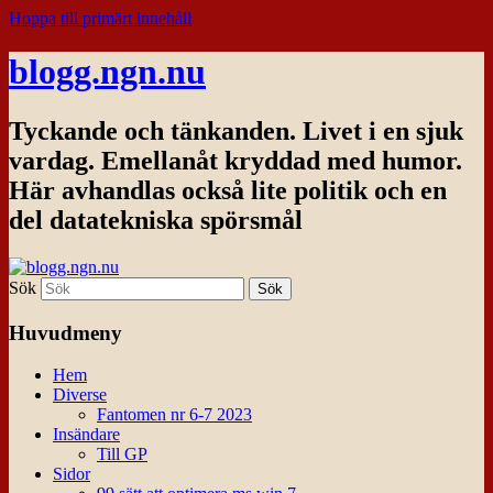
Hoppa till primärt innehåll
blogg.ngn.nu
Tyckande och tänkanden. Livet i en sjuk
vardag. Emellanåt kryddad med humor.
Här avhandlas också lite politik och en
del datatekniska spörsmål
Sök
Huvudmeny
Hem
Diverse
Fantomen nr 6-7 2023
Insändare
Till GP
Sidor