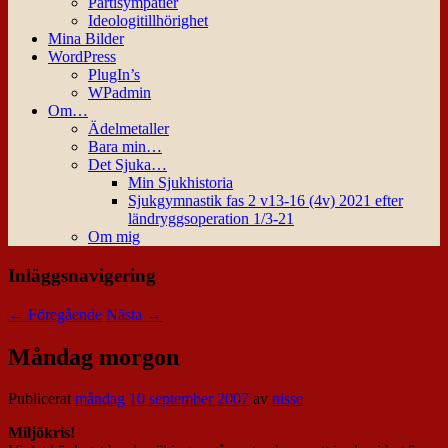
Partisympatier
Ideologitillhörighet
Mina Bilder
WordPress
PlugIn’s
WPadmin
Om…
Ädelmetaller
Bara min…
Det Sjuka…
Min Sjukhistoria
Sjukgymnastik fas 2 v13-16 (4v) 2021 efter
ländryggsoperation 1/3-21
Om mig
Inläggsnavigering
←
Föregående
Nästa
→
Måndag morgon
Publicerat
måndag 10 september 2007
av
nisse
Miljökris!