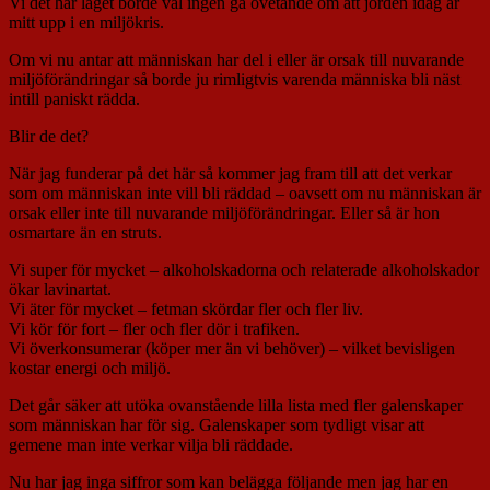
Vi det här laget borde väl ingen gå ovetande om att jorden idag är
mitt upp i en miljökris.
Om vi nu antar att människan har del i eller är orsak till nuvarande
miljöförändringar så borde ju rimligtvis varenda människa bli näst
intill paniskt rädda.
Blir de det?
När jag funderar på det här så kommer jag fram till att det verkar
som om människan inte vill bli räddad – oavsett om nu människan är
orsak eller inte till nuvarande miljöförändringar. Eller så är hon
osmartare än en struts.
Vi super för mycket – alkoholskadorna och relaterade alkoholskador
ökar lavinartat.
Vi äter för mycket – fetman skördar fler och fler liv.
Vi kör för fort – fler och fler dör i trafiken.
Vi överkonsumerar (köper mer än vi behöver) – vilket bevisligen
kostar energi och miljö.
Det går säker att utöka ovanstående lilla lista med fler galenskaper
som människan har för sig. Galenskaper som tydligt visar att
gemene man inte verkar vilja bli räddade.
Nu har jag inga siffror som kan belägga följande men jag har en