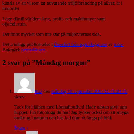
känsla av att vi som tar nuvarande miljöförändring på allvar, är i
minoritet.
Lägg därtill världens krig, profit- och makthunger samt
oljeindustrin.
Det finns mycket som inte står på miljöivrarnas sida.
Detta inlägg publicerades i
Överfört från ngn.blogga.nu
av
nisse
.
Bokmärk
permalänken
.
2 svar på ”
Måndag morgon
”
Raz
den
måndag 10 september 2007 kl. 16:04 16
skrev:
Tack för hjälpen med Lönnaftonflyn! Hade nästan givit upp
hoppet. Fin fotoblogg du har! Jag tycker också om att smyga
omkring i naturen och leta kul djur att fånga på bild.
Svara
↓