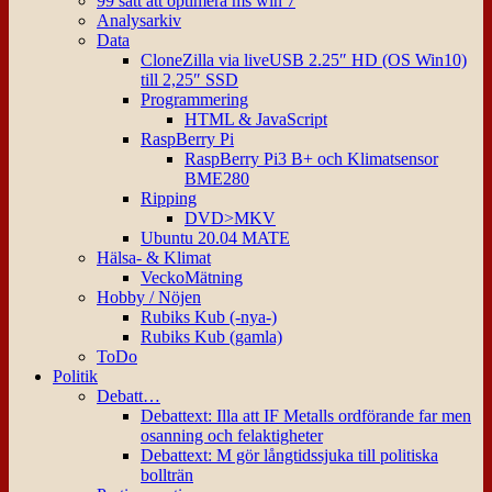
99 sätt att optimera ms win 7
Analysarkiv
Data
CloneZilla via liveUSB 2.25″ HD (OS Win10)
till 2,25″ SSD
Programmering
HTML & JavaScript
RaspBerry Pi
RaspBerry Pi3 B+ och Klimatsensor
BME280
Ripping
DVD>MKV
Ubuntu 20.04 MATE
Hälsa- & Klimat
VeckoMätning
Hobby / Nöjen
Rubiks Kub (-nya-)
Rubiks Kub (gamla)
ToDo
Politik
Debatt…
Debattext: Illa att IF Metalls ordförande far men
osanning och felaktigheter
Debattext: M gör långtidssjuka till politiska
bollträn