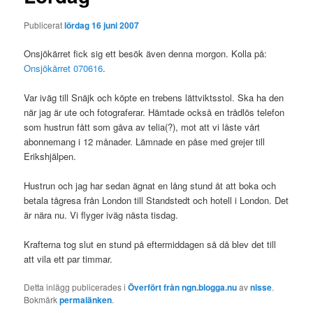
Publicerat
lördag 16 juni 2007
Onsjökärret fick sig ett besök även denna morgon. Kolla på:
Onsjökärret 070616
.
Var iväg till Snäjk och köpte en trebens lättviktsstol. Ska ha den
när jag är ute och fotograferar. Hämtade också en trådlös telefon
som hustrun fått som gåva av telia(?), mot att vi låste vårt
abonnemang i 12 månader. Lämnade en påse med grejer till
Erikshjälpen.
Hustrun och jag har sedan ägnat en lång stund åt att boka och
betala tågresa från London till Standstedt och hotell i London. Det
är nära nu. Vi flyger iväg nästa tisdag.
Krafterna tog slut en stund på eftermiddagen så då blev det till
att vila ett par timmar.
Detta inlägg publicerades i
Överfört från ngn.blogga.nu
av
nisse
.
Bokmärk
permalänken
.