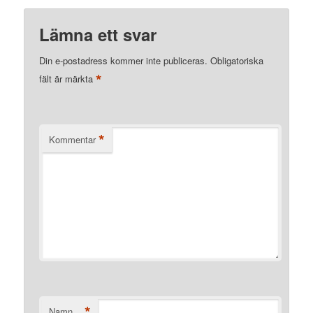
Lämna ett svar
Din e-postadress kommer inte publiceras.
Obligatoriska
*
fält är märkta
*
Kommentar
*
Namn