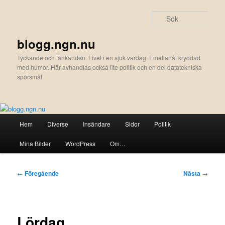
Hoppa
till
Sök
primärt
innehåll
blogg.ngn.nu
Tyckande och tänkanden. Livet i en sjuk vardag. Emellanåt kryddad
med humor. Här avhandlas också lite politik och en del datatekniska
spörsmål
Huvudmeny
Hem
Diverse
Insändare
Sidor
Politik
Mina Bilder
WordPress
Om…
Inläggsnavigering
←
Föregående
Nästa
→
Lördag