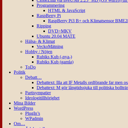
CloneZilla via liveUSB 2.25″ HD (OS Win10) til
Programmering
HTML & JavaScript
RaspBerry Pi
RaspBerry Pi3 B+ och Klimatsensor BME2
Ripping
DVD>MKV
Ubuntu 20.04 MATE
Hälsa- & Klimat
VeckoMätning
Hobby / Nöjen
Rubiks Kub (-nya-)
Rubiks Kub (gamla)
ToDo
Politik
Debatt…
Debattext: Illa att IF Metalls ordförande far men o
Debattext: M gör långtidssjuka till politiska bollträ
Partisympatier
Ideologitillhörighet
Mina Bilder
WordPress
PlugIn’s
WPadmin
Om…