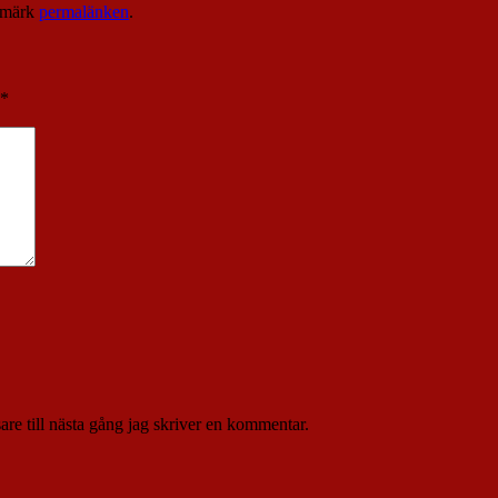
kmärk
permalänken
.
*
re till nästa gång jag skriver en kommentar.