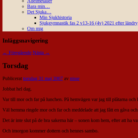
Ädelmetaller
Bara min…
Det Sjuka…
Min Sjukhistoria
Sjukgymnastik fas 2 v13-16 (4v) 2021 efter ländr
Om mig
Inläggsnavigering
←
Föregående
Nästa
→
Torsdag
Publicerat
torsdag 31 maj 2007
av
nisse
Jobbat hel dag.
Var till mor och far på lunchen. På hemvägen var jag till plåtarna och k
Väl hemma ringde mor och far och meddelade att jag fått en gåva och 
Det är inte slut på de bra sakerna här – sonen kom hem, efter att ha
Och imorgon kommer dottern och hennes sambo.