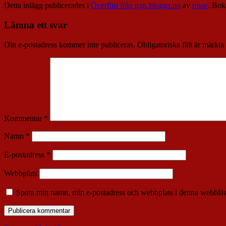
Detta inlägg publicerades i
Överfört från ngn.blogga.nu
av
nisse
. Bo
Lämna ett svar
Din e-postadress kommer inte publiceras.
Obligatoriska fält är märkta
Kommentar
*
Namn
*
E-postadress
*
Webbplats
Spara mitt namn, min e-postadress och webbplats i denna webbläsa