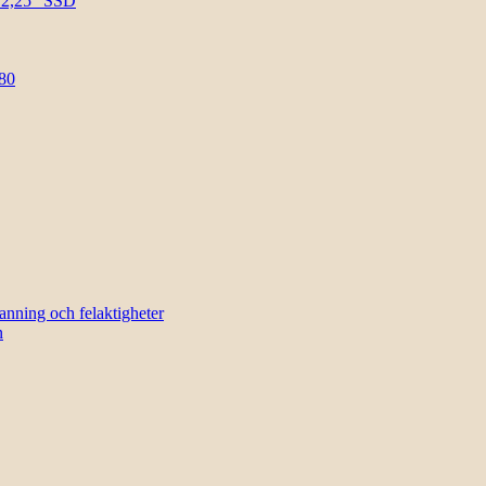
l 2,25″ SSD
80
sanning och felaktigheter
n