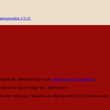
yggsoperation 1/3-21
ollade lite. Resultatet kan ses på:
bilder.ngn.nu: Kopparödlor
den tackar jag och bugar för – jättemycket!
 varit nere i Malaysia, Thailand m.m. Han åkte den 9/1-07. Och som sag