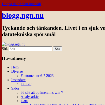
Hoppa till primärt innehåll
blogg.ngn.nu
Tyckande och tänkanden. Livet i en sjuk v
datatekniska spörsmål
Sök
Huvudmeny
Hem
Diverse
Fantomen nr 6-7 2023
Insändare
Till GP
Sidor
99 sätt att optimera ms win 7
Analysarkiv
Data