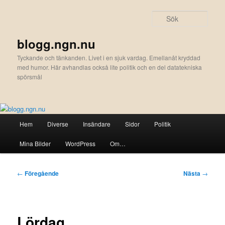
Hoppa
till
Sök
primärt
innehåll
blogg.ngn.nu
Tyckande och tänkanden. Livet i en sjuk vardag. Emellanåt kryddad
med humor. Här avhandlas också lite politik och en del datatekniska
spörsmål
Huvudmeny
Hem
Diverse
Insändare
Sidor
Politik
Mina Bilder
WordPress
Om…
Inläggsnavigering
←
Föregående
Nästa
→
Lördag