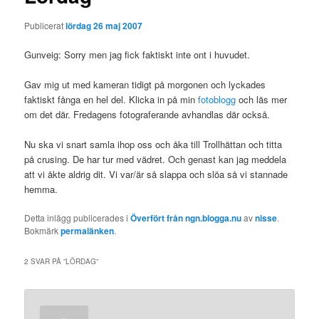
Publicerat
lördag 26 maj 2007
Gunveig: Sorry men jag fick faktiskt inte ont i huvudet.
Gav mig ut med kameran tidigt på morgonen och lyckades
faktiskt fånga en hel del. Klicka in på min
fotoblogg
och läs mer
om det där. Fredagens fotograferande avhandlas där också.
Nu ska vi snart samla ihop oss och åka till Trollhättan och titta
på crusing. De har tur med vädret. Och genast kan jag meddela
att vi åkte aldrig dit. Vi var/är så slappa och slöa så vi stannade
hemma.
Detta inlägg publicerades i
Överfört från ngn.blogga.nu
av
nisse
.
Bokmärk
permalänken
.
2 SVAR PÅ ”
LÖRDAG
”