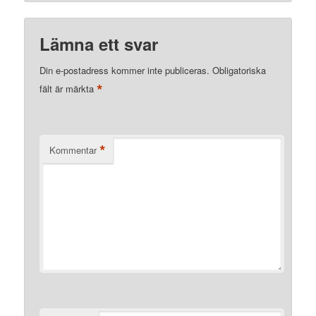
Lämna ett svar
Din e-postadress kommer inte publiceras.
Obligatoriska
*
fält är märkta
*
Kommentar