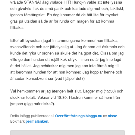
vrålade STANNA! Jag vrålade HIT! Hundj-n valde att inte lyssna
och givetvis fick de små panik och kastade sig mot och, faktiskt,
igenom fårstängslet. En dag kommer då de ätit lite för mycket
gräs på utsidan så de är för runda om magen för att komma
tillbaka.
Efter att byrackan jagat in lammungarna kommer hon tillbaka,
svansviftande och ser jättelycklig ut. Jag är som ett åskmoln och
kunde det ryka ur öronen så skulle det ha gjort det. Gissa om jag
ville ge den hunden ett rejält kok stryk – men nu är jag inte lagd
åt det hållet. Jag behärskar mig men jag kan inte förmå mig till
att berömma hunden för att hon kommer. Jag kopplar henne och
är sedan konsekvent sur (vad hjälper det?)
Väl hemkommen är jag återigen helt slut. Lägger mig (15:30) och
slocknar totalt. Vaknar vid 18:30. Hustrun kommer då hem från
jympan (pigg människa?).
Detta inlägg publicerades i
Överfört från ngn.blogga.nu
av
nisse
.
Bokmärk
permalänken
.