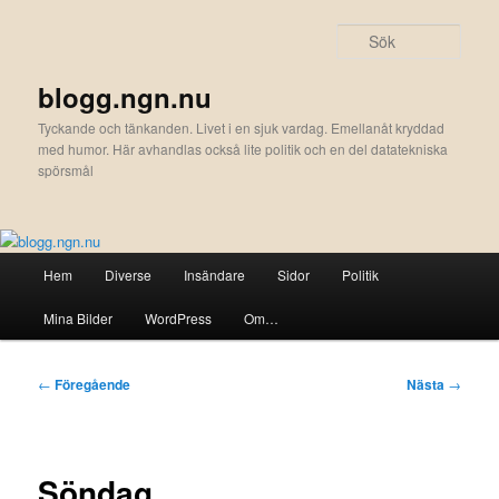
Hoppa
till
Sök
primärt
innehåll
blogg.ngn.nu
Tyckande och tänkanden. Livet i en sjuk vardag. Emellanåt kryddad
med humor. Här avhandlas också lite politik och en del datatekniska
spörsmål
Huvudmeny
Hem
Diverse
Insändare
Sidor
Politik
Mina Bilder
WordPress
Om…
Inläggsnavigering
←
Föregående
Nästa
→
Söndag