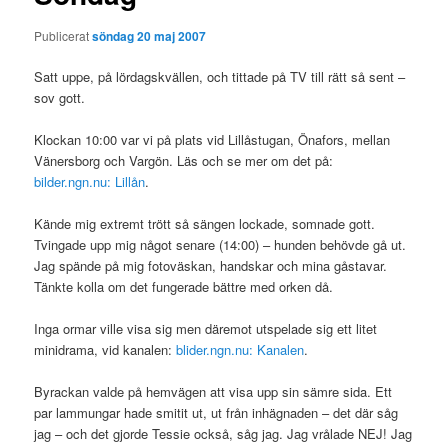
Publicerat
söndag 20 maj 2007
Satt uppe, på lördagskvällen, och tittade på TV till rätt så sent –
sov gott.
Klockan 10:00 var vi på plats vid Lillåstugan, Önafors, mellan
Vänersborg och Vargön. Läs och se mer om det på:
bilder.ngn.nu: Lillån
.
Kände mig extremt trött så sängen lockade, somnade gott.
Tvingade upp mig något senare (14:00) – hunden behövde gå ut.
Jag spände på mig fotoväskan, handskar och mina gåstavar.
Tänkte kolla om det fungerade bättre med orken då.
Inga ormar ville visa sig men däremot utspelade sig ett litet
minidrama, vid kanalen:
blider.ngn.nu: Kanalen
.
Byrackan valde på hemvägen att visa upp sin sämre sida. Ett
par lammungar hade smitit ut, ut från inhägnaden – det där såg
jag – och det gjorde Tessie också, såg jag. Jag vrålade NEJ! Jag