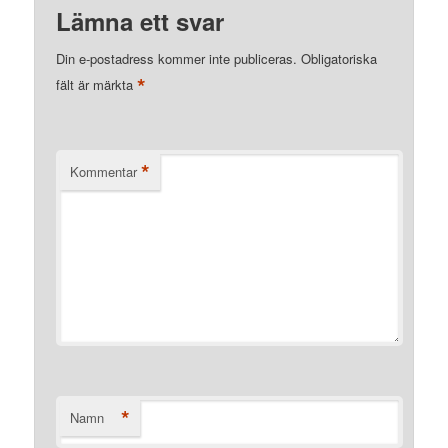
Lämna ett svar
Din e-postadress kommer inte publiceras.
Obligatoriska
*
fält är märkta
*
Kommentar
*
Namn