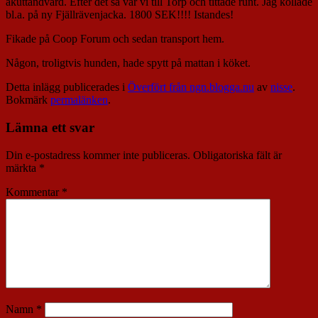
akuttandvård. Efter det så var vi till Torp och tittade runt. Jag kollade
bl.a. på ny Fjällrävenjacka. 1800 SEK!!!! Istandes!
Fikade på Coop Forum och sedan transport hem.
Någon, troligtvis hunden, hade spytt på mattan i köket.
Detta inlägg publicerades i
Överfört från ngn.blogga.nu
av
nisse
.
Bokmärk
permalänken
.
Lämna ett svar
Din e-postadress kommer inte publiceras.
Obligatoriska fält är
märkta
*
Kommentar
*
Namn
*