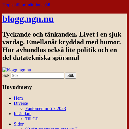
Hoppa till primärt innehåll
blogg.ngn.nu
Tyckande och tänkanden. Livet i en sjuk
vardag. Emellanåt kryddad med humor.
Här avhandlas också lite politik och en
del datatekniska spörsmål
Sök
Huvudmeny
Hem
Diverse
Fantomen nr 6-7 2023
Insändare
Till GP
Sidor