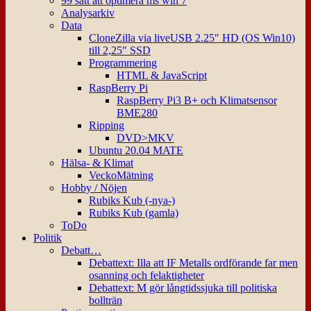
99 sätt att optimera ms win 7
Analysarkiv
Data
CloneZilla via liveUSB 2.25″ HD (OS Win10)
till 2,25″ SSD
Programmering
HTML & JavaScript
RaspBerry Pi
RaspBerry Pi3 B+ och Klimatsensor
BME280
Ripping
DVD>MKV
Ubuntu 20.04 MATE
Hälsa- & Klimat
VeckoMätning
Hobby / Nöjen
Rubiks Kub (-nya-)
Rubiks Kub (gamla)
ToDo
Politik
Debatt…
Debattext: Illa att IF Metalls ordförande far men
osanning och felaktigheter
Debattext: M gör långtidssjuka till politiska
bollträn