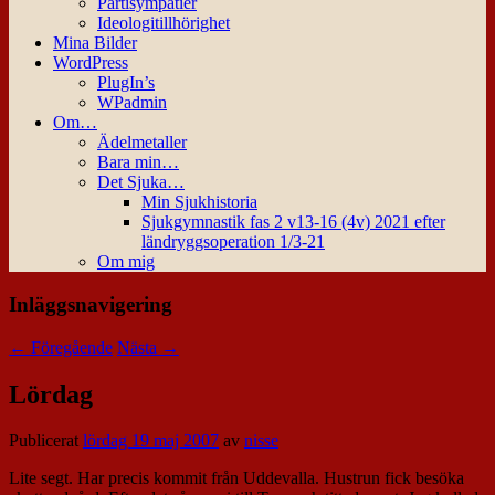
Partisympatier
Ideologitillhörighet
Mina Bilder
WordPress
PlugIn’s
WPadmin
Om…
Ädelmetaller
Bara min…
Det Sjuka…
Min Sjukhistoria
Sjukgymnastik fas 2 v13-16 (4v) 2021 efter
ländryggsoperation 1/3-21
Om mig
Inläggsnavigering
←
Föregående
Nästa
→
Lördag
Publicerat
lördag 19 maj 2007
av
nisse
Lite segt. Har precis kommit från Uddevalla. Hustrun fick besöka